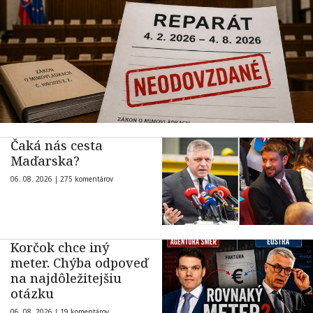
Čaká nás cesta
Maďarska?
06. 08. 2026 |
275 komentárov
Korčok chce iný
meter. Chýba odpoveď
na najdôležitejšiu
otázku
06. 08. 2026 |
19 komentárov