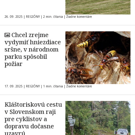
26. 09. 2025
|
REGIÓNY
|
2 min. čítania
|
Žiadne komentáre
Chcel zrejme
vydymiť hniezdiace
sršne, v národnom
parku spôsobil
požiar
17. 09. 2025
|
REGIÓNY
|
1 min. čítania
|
Žiadne komentáre
Kláštoriskovú cestu
v Slovenskom raji
pre cyklistov a
dopravu dočasne
uzavrú