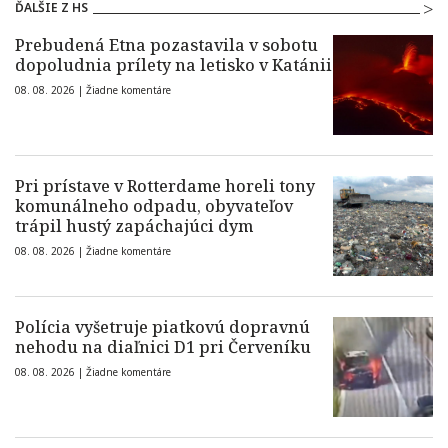
ĎALŠIE Z HS
Prebudená Etna pozastavila v sobotu
dopoludnia prílety na letisko v Katánii
08. 08. 2026 |
Žiadne komentáre
Pri prístave v Rotterdame horeli tony
komunálneho odpadu, obyvateľov
trápil hustý zapáchajúci dym
08. 08. 2026 |
Žiadne komentáre
Polícia vyšetruje piatkovú dopravnú
nehodu na diaľnici D1 pri Červeníku
08. 08. 2026 |
Žiadne komentáre