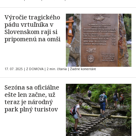
Výročie tragického
pádu vrtuľníka v
Slovenskom raji si
pripomenú na omši
17. 07. 2025
|
Z DOMOVA
|
2 min. čítania
|
Žiadne komentáre
Sezóna sa oficiálne
ešte len začne, už
teraz je národný
park plný turistov