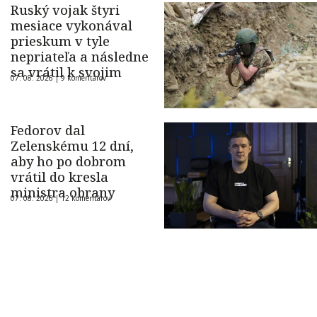
Ruský vojak štyri
mesiace vykonával
prieskum v tyle
nepriateľa a následne
sa vrátil k svojim
07. 08. 2026 |
9 komentárov
Fedorov dal
Zelenskému 12 dní,
aby ho po dobrom
vrátil do kresla
ministra obrany
07. 08. 2026 |
12 komentárov