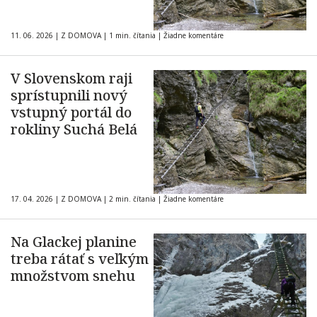
11. 06. 2026
|
Z DOMOVA
|
1 min. čítania
|
Žiadne komentáre
V Slovenskom raji
sprístupnili nový
vstupný portál do
rokliny Suchá Belá
17. 04. 2026
|
Z DOMOVA
|
2 min. čítania
|
Žiadne komentáre
Na Glackej planine
treba rátať s veľkým
množstvom snehu