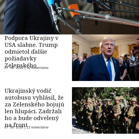
Podpora Ukrajiny v
USA slabne. Trump
odmietol ďalšie
požiadavky
Zelenského
07. 08. 2026 |
50 komentárov
Ukrajinský vodič
autobusu vyhlásil, že
za Zelenského bojujú
len hlupáci. Zadržali
ho a bude odvelený
na front
07. 08. 2026 |
23 komentárov