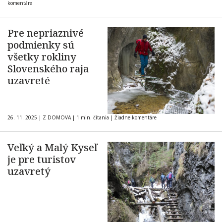
komentáre
Pre nepriaznivé
podmienky sú
všetky rokliny
Slovenského raja
uzavreté
26. 11. 2025
|
Z DOMOVA
|
1 min. čítania
|
Žiadne komentáre
Veľký a Malý Kyseľ
je pre turistov
uzavretý