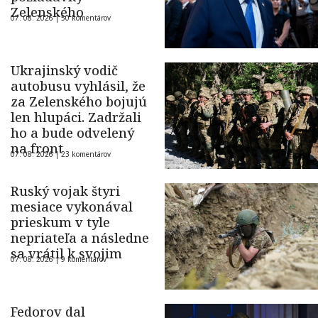
Zelenského
07. 08. 2026 |
50 komentárov
Ukrajinský vodič
autobusu vyhlásil, že
za Zelenského bojujú
len hlupáci. Zadržali
ho a bude odvelený
na front
07. 08. 2026 |
23 komentárov
Ruský vojak štyri
mesiace vykonával
prieskum v tyle
nepriateľa a následne
sa vrátil k svojim
07. 08. 2026 |
9 komentárov
Fedorov dal