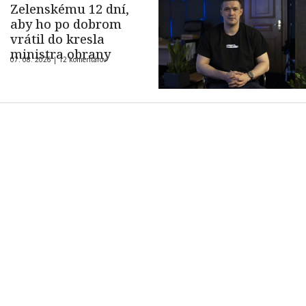
Zelenskému 12 dní,
aby ho po dobrom
vrátil do kresla
ministra obrany
07. 08. 2026 |
12 komentárov