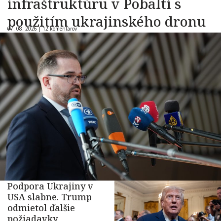
infraštruktúru v Pobaltí s
použitím ukrajinského dronu
07. 08. 2026 |
12 komentárov
Podpora Ukrajiny v
USA slabne. Trump
odmietol ďalšie
požiadavky