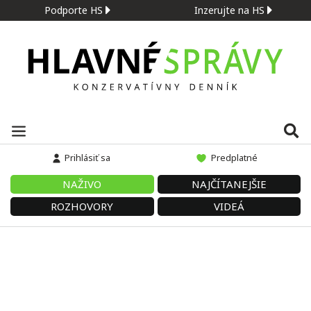
Podporte HS
Inzerujte na HS
Prihlásiť sa
Predplatné
NAŽIVO
NAJČÍTANEJŠIE
ROZHOVORY
VIDEÁ