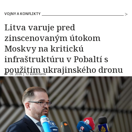
VOJNY A KONFLIKTY
Litva varuje pred
zinscenovaným útokom
Moskvy na kritickú
infraštruktúru v Pobaltí s
použitím ukrajinského dronu
07. 08. 2026 |
12 komentárov