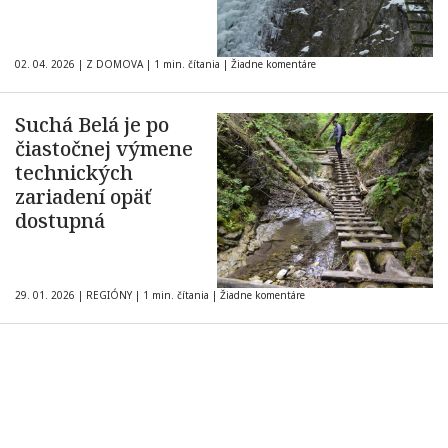
02. 04. 2026
|
Z DOMOVA
|
1 min. čítania
|
Žiadne komentáre
Suchá Belá je po
čiastočnej výmene
technických
zariadení opäť
dostupná
29. 01. 2026
|
REGIÓNY
|
1 min. čítania
|
Žiadne komentáre