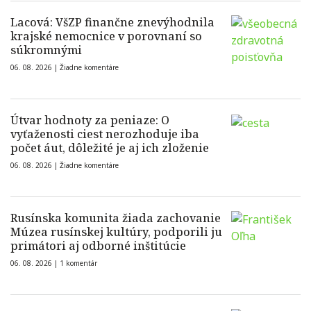
Lacová: VšZP finančne znevýhodnila
krajské nemocnice v porovnaní so
súkromnými
06. 08. 2026 |
Žiadne komentáre
Útvar hodnoty za peniaze: O
vyťaženosti ciest nerozhoduje iba
počet áut, dôležité je aj ich zloženie
06. 08. 2026 |
Žiadne komentáre
Rusínska komunita žiada zachovanie
Múzea rusínskej kultúry, podporili ju
primátori aj odborné inštitúcie
06. 08. 2026 |
1 komentár