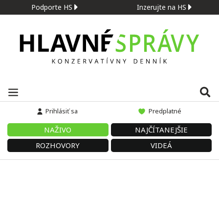
Podporte HS
Inzerujte na HS
Prihlásiť sa
Predplatné
NAŽIVO
NAJČÍTANEJŠIE
ROZHOVORY
VIDEÁ