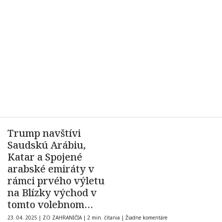
Trump navštívi
Saudskú Arábiu,
Katar a Spojené
arabské emiráty v
rámci prvého výletu
na Blízky východ v
tomto volebnom
období
23. 04. 2025
|
ZO ZAHRANIČIA
|
2 min. čítania
|
Žiadne komentáre