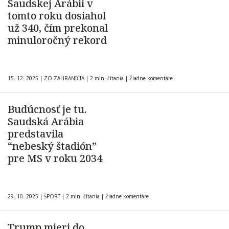
Saudskej Arábii v
tomto roku dosiahol
už 340, čím prekonal
minuloročný rekord
15. 12. 2025
|
ZO ZAHRANIČIA
|
2 min. čítania
|
Žiadne komentáre
Budúcnosť je tu.
Saudská Arábia
predstavila
“nebeský štadión”
pre MS v roku 2034
29. 10. 2025
|
ŠPORT
|
2 min. čítania
|
Žiadne komentáre
Trump mieri do