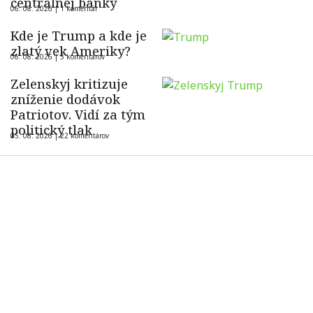
centrálnej banky
06. 08. 2026 |
1 komentár
Kde je Trump a kde je
zlatý vek Ameriky?
06. 08. 2026 |
5 komentárov
Zelenskyj kritizuje
zníženie dodávok
Patriotov. Vidí za tým
politický tlak
05. 08. 2026 |
22 komentárov