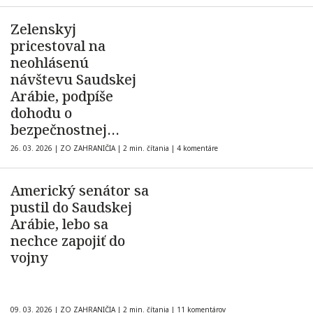
Zelenskyj
pricestoval na
neohlásenú
návštevu Saudskej
Arábie, podpíše
dohodu o
bezpečnostnej
spolupráci
26. 03. 2026
|
ZO ZAHRANIČIA
|
2 min. čítania
|
4 komentáre
Americký senátor sa
pustil do Saudskej
Arábie, lebo sa
nechce zapojiť do
vojny
09. 03. 2026
|
ZO ZAHRANIČIA
|
2 min. čítania
|
11 komentárov