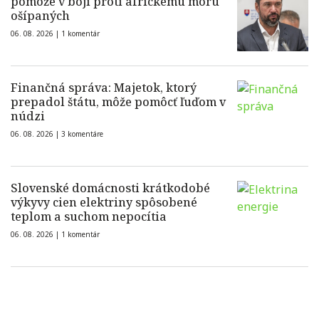
pomôže v boji proti africkému moru
ošípaných
06. 08. 2026 |
1 komentár
Finančná správa: Majetok, ktorý
prepadol štátu, môže pomôcť ľuďom v
núdzi
06. 08. 2026 |
3 komentáre
Slovenské domácnosti krátkodobé
výkyvy cien elektriny spôsobené
teplom a suchom nepocítia
06. 08. 2026 |
1 komentár