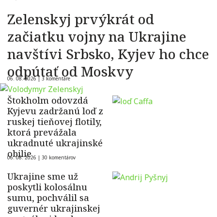
Zelenskyj prvýkrát od
začiatku vojny na Ukrajine
navštívi Srbsko, Kyjev ho chce
odpútať od Moskvy
06. 08. 2026 |
3 komentáre
Štokholm odovzdá
Kyjevu zadržanú loď z
ruskej tieňovej flotily,
ktorá prevážala
ukradnuté ukrajinské
obilie
06. 08. 2026 |
30 komentárov
Ukrajine sme už
poskytli kolosálnu
sumu, pochválil sa
guvernér ukrajinskej