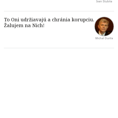
Ivan Štubňa
Michal Durila