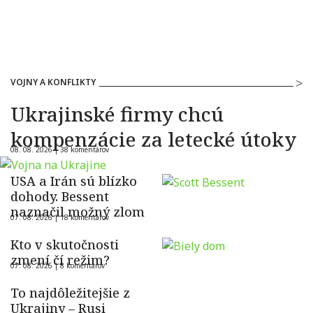
VOJNY A KONFLIKTY
Ukrajinské firmy chcú
kompenzácie za letecké útoky
08. 08. 2026 |
38 komentárov
USA a Irán sú blízko
dohody. Bessent
naznačil možný zlom
07. 08. 2026 |
18 komentárov
Kto v skutočnosti
zmení čí režim?
07. 08. 2026 |
8 komentárov
To najdôležitejšie z
Ukrajiny – Rusi