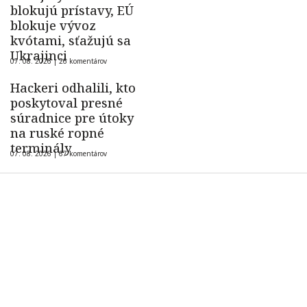
blokujú prístavy, EÚ
blokuje vývoz
kvótami, sťažujú sa
Ukrajinci
07. 08. 2026 |
26 komentárov
Hackeri odhalili, kto
poskytoval presné
súradnice pre útoky
na ruské ropné
terminály
07. 08. 2026 |
67 komentárov