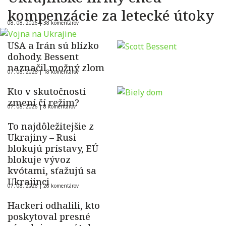
kompenzácie za letecké útoky
08. 08. 2026 |
38 komentárov
USA a Irán sú blízko
dohody. Bessent
naznačil možný zlom
07. 08. 2026 |
18 komentárov
Kto v skutočnosti
zmení čí režim?
07. 08. 2026 |
8 komentárov
To najdôležitejšie z
Ukrajiny – Rusi
blokujú prístavy, EÚ
blokuje vývoz
kvótami, sťažujú sa
Ukrajinci
07. 08. 2026 |
26 komentárov
Hackeri odhalili, kto
poskytoval presné