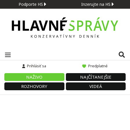
Podporte HS
Inzerujte na HS
Prihlásiť sa
Predplatné
NAŽIVO
NAJČÍTANEJŠIE
ROZHOVORY
VIDEÁ