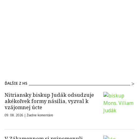
ĎALŠIE Z HS
Nitriansky biskup Judák odsudzuje
akékoľvek formy násilia, vyzval k
vzájomnej úcte
09. 08. 2026 |
Žiadne komentáre
V Zákamennom si pripomenuli