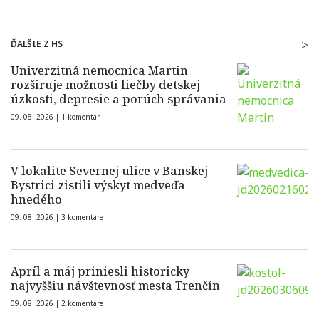
ĎALŠIE Z HS
Univerzitná nemocnica Martin
rozširuje možnosti liečby detskej
úzkosti, depresie a porúch správania
09. 08. 2026 |
1 komentár
V lokalite Severnej ulice v Banskej
Bystrici zistili výskyt medveďa
hnedého
09. 08. 2026 |
3 komentáre
Apríl a máj priniesli historicky
najvyššiu návštevnosť mesta Trenčín
09. 08. 2026 |
2 komentáre