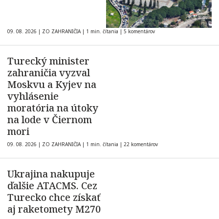
09. 08. 2026
|
ZO ZAHRANIČIA
|
1 min. čítania
|
5 komentárov
Turecký minister
zahraničia vyzval
Moskvu a Kyjev na
vyhlásenie
moratória na útoky
na lode v Čiernom
mori
09. 08. 2026
|
ZO ZAHRANIČIA
|
1 min. čítania
|
22 komentárov
Ukrajina nakupuje
ďalšie ATACMS. Cez
Turecko chce získať
aj raketomety M270