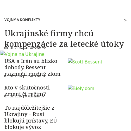
VOJNY A KONFLIKTY
Ukrajinské firmy chcú
kompenzácie za letecké útoky
08. 08. 2026 |
46 komentárov
USA a Irán sú blízko
dohody. Bessent
naznačil možný zlom
07. 08. 2026 |
18 komentárov
Kto v skutočnosti
zmení čí režim?
07. 08. 2026 |
8 komentárov
To najdôležitejšie z
Ukrajiny – Rusi
blokujú prístavy, EÚ
blokuje vývoz