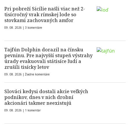
Pri pobreží Sicílie našli viac než 2-
tisícročný vrak rímskej lode so
stovkami zachovaných amfor
09. 08. 2026 |
3 komentáre
Tajfún Dolphin dorazil na čínsku
pevninu. Pre najvyšší stupeň výstrahy
úrady evakuovali státisíce ľudí a
zrušili tisícky letov
09. 08. 2026 |
Žiadne komentáre
Slováci kedysi dostali akcie veľkých
podnikov, dnes v nich drobní
akcionári takmer neexistujú
09. 08. 2026 |
1 komentár