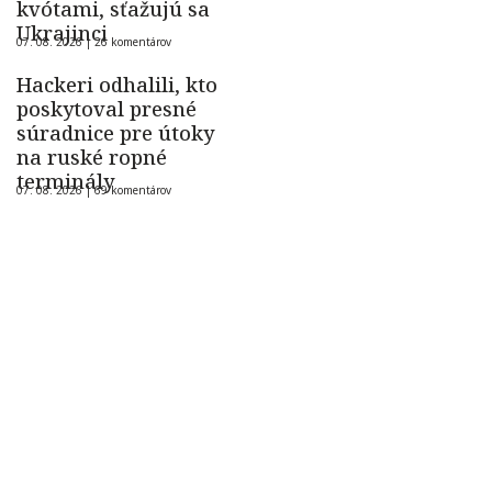
kvótami, sťažujú sa
Ukrajinci
07. 08. 2026 |
26 komentárov
Hackeri odhalili, kto
poskytoval presné
súradnice pre útoky
na ruské ropné
terminály
07. 08. 2026 |
69 komentárov