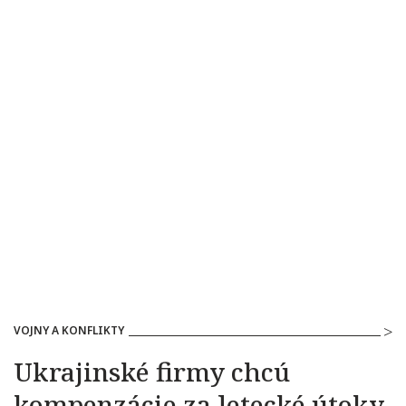
VOJNY A KONFLIKTY
Ukrajinské firmy chcú
kompenzácie za letecké útoky