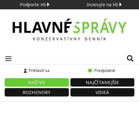
Podporte HS
Inzerujte na HS
Prihlásiť sa
Predplatné
NAŽIVO
NAJČÍTANEJŠIE
ROZHOVORY
VIDEÁ