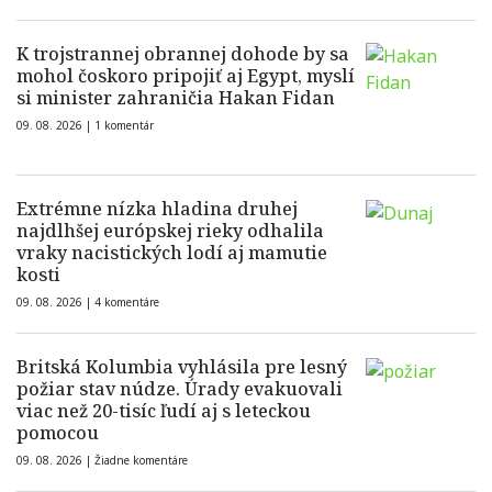
K trojstrannej obrannej dohode by sa
mohol čoskoro pripojiť aj Egypt, myslí
si minister zahraničia Hakan Fidan
09. 08. 2026 |
1 komentár
Extrémne nízka hladina druhej
najdlhšej európskej rieky odhalila
vraky nacistických lodí aj mamutie
kosti
09. 08. 2026 |
4 komentáre
Britská Kolumbia vyhlásila pre lesný
požiar stav núdze. Úrady evakuovali
viac než 20-tisíc ľudí aj s leteckou
pomocou
09. 08. 2026 |
Žiadne komentáre