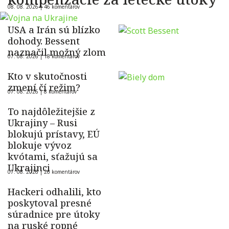
08. 08. 2026 |
46 komentárov
USA a Irán sú blízko
dohody. Bessent
naznačil možný zlom
07. 08. 2026 |
18 komentárov
Kto v skutočnosti
zmení čí režim?
07. 08. 2026 |
8 komentárov
To najdôležitejšie z
Ukrajiny – Rusi
blokujú prístavy, EÚ
blokuje vývoz
kvótami, sťažujú sa
Ukrajinci
07. 08. 2026 |
26 komentárov
Hackeri odhalili, kto
poskytoval presné
súradnice pre útoky
na ruské ropné