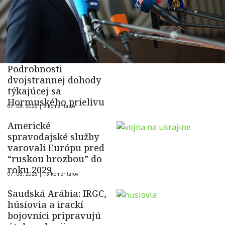
Podrobnosti
dvojstrannej dohody
týkajúcej sa
Hormuského prielivu
07. 08. 2026 |
5 komentárov
Americké
spravodajské služby
varovali Európu pred
“ruskou hrozbou” do
roku 2029
07. 08. 2026 |
13 komentárov
Saudská Arábia: IRGC,
húsíovia a irackí
bojovníci pripravujú