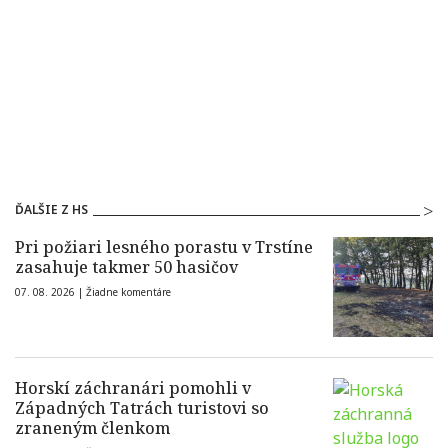
ĎALŠIE Z HS
Pri požiari lesného porastu v Trstíne
zasahuje takmer 50 hasičov
07. 08. 2026 |
Žiadne komentáre
Horskí záchranári pomohli v
Západných Tatrách turistovi so
zraneným členkom