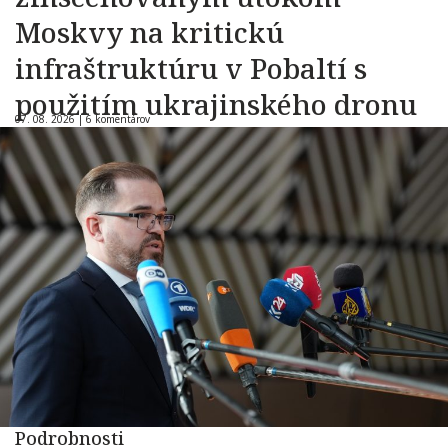
Moskvy na kritickú
infraštruktúru v Pobaltí s
použitím ukrajinského dronu
07. 08. 2026 |
6 komentárov
Podrobnosti