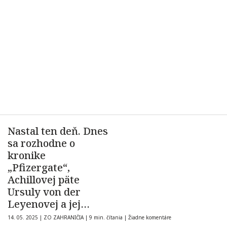
Nastal ten deň. Dnes
sa rozhodne o
kronike
„Pfizergate“,
Achillovej päte
Ursuly von der
Leyenovej a jej
elitárskeho impéria
14. 05. 2025
|
ZO ZAHRANIČIA
|
9 min. čítania
|
Žiadne komentáre