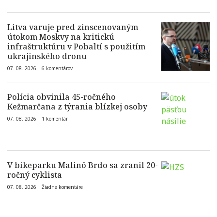
Litva varuje pred zinscenovaným
útokom Moskvy na kritickú
infraštruktúru v Pobaltí s použitím
ukrajinského dronu
07. 08. 2026 |
6 komentárov
Polícia obvinila 45-ročného
Kežmarčana z týrania blízkej osoby
07. 08. 2026 |
1 komentár
V bikeparku Malinô Brdo sa zranil 20-
ročný cyklista
07. 08. 2026 |
Žiadne komentáre