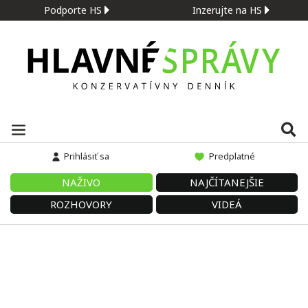
Podporte HS
Inzerujte na HS
Prihlásiť sa
Predplatné
NAŽIVO
NAJČÍTANEJŠIE
ROZHOVORY
VIDEÁ