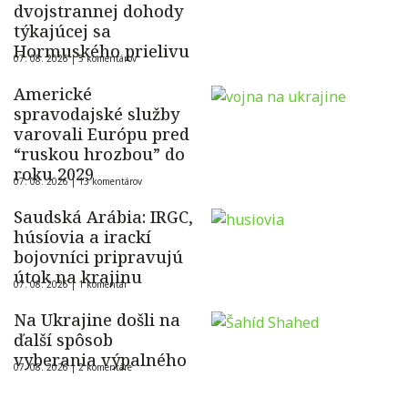
dvojstrannej dohody
týkajúcej sa
Hormuského prielivu
07. 08. 2026 |
5 komentárov
Americké
spravodajské služby
varovali Európu pred
“ruskou hrozbou” do
roku 2029
07. 08. 2026 |
13 komentárov
Saudská Arábia: IRGC,
húsíovia a irackí
bojovníci pripravujú
útok na krajinu
07. 08. 2026 |
1 komentár
Na Ukrajine došli na
ďalší spôsob
vyberania výpalného
07. 08. 2026 |
2 komentáre