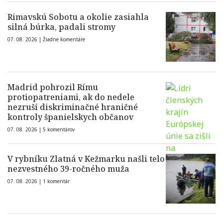
Rimavskú Sobotu a okolie zasiahla
silná búrka, padali stromy
07. 08. 2026 |
Žiadne komentáre
Madrid pohrozil Rímu
protiopatreniami, ak do nedele
nezruší diskriminačné hraničné
kontroly španielskych občanov
07. 08. 2026 |
5 komentárov
V rybníku Zlatná v Kežmarku našli telo
nezvestného 39-ročného muža
07. 08. 2026 |
1 komentár