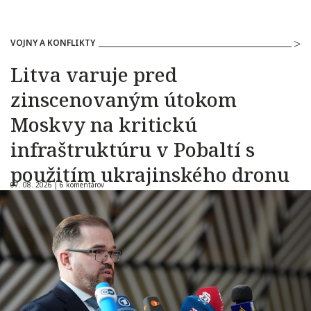
VOJNY A KONFLIKTY
Litva varuje pred
zinscenovaným útokom
Moskvy na kritickú
infraštruktúru v Pobaltí s
použitím ukrajinského dronu
07. 08. 2026 |
6 komentárov