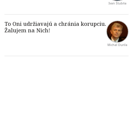
Ivan Štubňa
Michal Durila