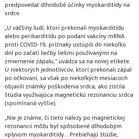
predpovedať dlhodobé účinky myokarditídy na
srdce.
„U väčšiny ľudí, ktorí prekonali myokarditídu
alebo perikarditídu po podaní vakcíny mRNA
proti COVID-19, príznaky ustúpili do niekoľko
dní po začatí liečby liekmi používanými na
zmiernenie zápalu,“ uvádza sa na novej etikete.
U niektorých jednotlivcov, ktorí prekonali zápal
po očkovaní, sa však po niekoľkých mesiacoch
objavili známky poškodenia srdca, ako zistila
štúdia využívajúca magnetickú rezonanciu srdca
(
spomínaná vyššie
).
„Nie je známe, či tieto nálezy po magnetickej
rezonancii môžu byť spôsobené dlhodobým
vplyvom myokarditídy… Prebiehajú štúdie,