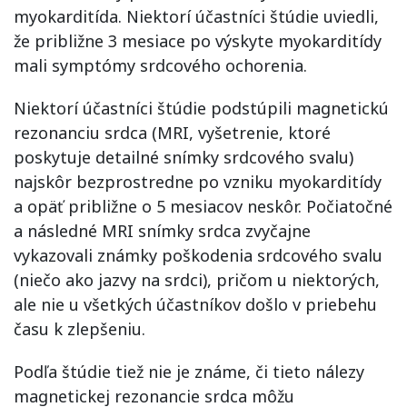
myokarditída. Niektorí účastníci štúdie uviedli,
že približne 3 mesiace po výskyte myokarditídy
mali symptómy srdcového ochorenia.
Niektorí účastníci štúdie podstúpili magnetickú
rezonanciu srdca (MRI, vyšetrenie, ktoré
poskytuje detailné snímky srdcového svalu)
najskôr bezprostredne po vzniku myokarditídy
a opäť približne o 5 mesiacov neskôr. Počiatočné
a následné MRI snímky srdca zvyčajne
vykazovali známky poškodenia srdcového svalu
(niečo ako jazvy na srdci), pričom u niektorých,
ale nie u všetkých účastníkov došlo v priebehu
času k zlepšeniu.
Podľa štúdie tiež nie je známe, či tieto nálezy
magnetickej rezonancie srdca môžu