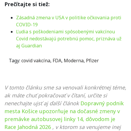
Prečítajte si tiež:
Zásadná zmena v USA v politike očkovania proti
COVID-19
Ľudia s poškodeniami spôsobenými vakcínou
Covid nedostávajú potrebnú pomoc, priznáva už
aj Guardian
Tagy:
covid vakcína
,
FDA
,
Moderna
,
Pfizer
V tomto článku sme sa venovali konkrétnej téme,
ak máte chuť pokračovať v čítaní, určite si
nenechajte ujsť aj ďalší článok
Dopravný podnik
mesta Košice upozorňuje na dočasné zmeny v
premávke autobusovej linky 14, dôvodom je
Race Jahodná 2026
, v ktorom sa venujeme inej