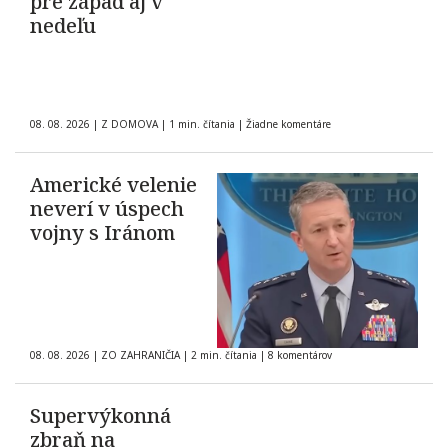
pre západ aj v
nedeľu
08. 08. 2026
|
Z DOMOVA
|
1 min. čítania
|
Žiadne komentáre
Americké velenie
neverí v úspech
vojny s Iránom
08. 08. 2026
|
ZO ZAHRANIČIA
|
2 min. čítania
|
8 komentárov
Supervýkonná
zbraň na