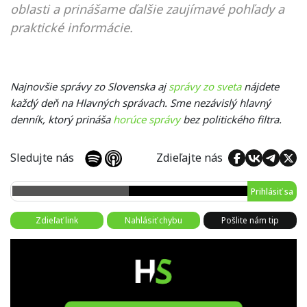
oblasti a prinášame ďalšie zaujímavé pohľady a
praktické informácie.
Najnovšie správy zo Slovenska aj
správy zo sveta
nájdete
každý deň na Hlavných správach. Sme nezávislý hlavný
denník, ktorý prináša
horúce správy
bez politického filtra.
Sledujte nás
Zdieľajte nás
Prihlásiť sa
Zdieľať link
Nahlásiť chybu
Pošlite nám tip