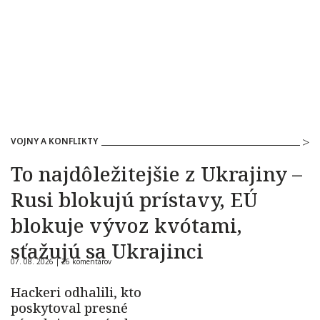
VOJNY A KONFLIKTY
To najdôležitejšie z Ukrajiny –
Rusi blokujú prístavy, EÚ
blokuje vývoz kvótami,
sťažujú sa Ukrajinci
07. 08. 2026 |
26 komentárov
Hackeri odhalili, kto
poskytoval presné