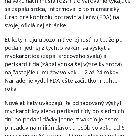
na vakcínach musia rozšíriť o varovanie týkajúce
sa zápalu srdca, informoval o tom americký
Úrad pre kontrolu potravín a liečiv (FDA) na
svojej
oficiálnej stránke.
Etikety majú upozorniť verejnosť na to, že po
podaní jednej z týchto vakcín sa vyskytla
myokarditída (zápal srdcového svalu) a
perikarditída (zápal vonkajšej výstelky srdca),
najčastejšie u mužov vo veku 12 až 24 rokov.
Nariadenie vydal FDA ešte začiatkom tohto
roka.
Nové etikety uvádzajú, že odhadovaný výskyt
myokarditídy alebo perikarditídy do siedmich
dní po podaní dávky jednej z vakcín je osem
prípadov na milión dávok u osôb vo veku od 6
mesiacov do 64 rokov a 27 prípadov na milión