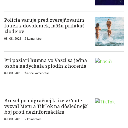
Polícia varuje pred zverejňovaním
fotiek z dovoleniek, môžu prilákať
zlodejov
08. 08. 2026 |
2 komentáre
Pri požiari humna vo Važci sa jedna
osoba nadýchala splodín z horenia
08. 08. 2026 |
Žiadne komentáre
Brusel po migračnej kríze v Ceute
vyzval Metu a TikTok na dôslednejší
boj proti dezinformáciám
08. 08. 2026 |
2 komentáre