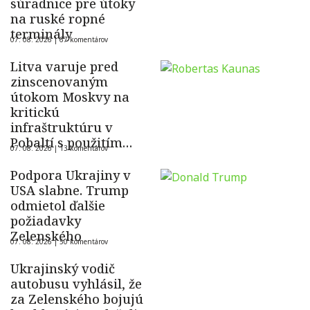
súradnice pre útoky
na ruské ropné
terminály
07. 08. 2026 |
67 komentárov
Litva varuje pred
zinscenovaným
útokom Moskvy na
kritickú
infraštruktúru v
Pobaltí s použitím
07. 08. 2026 |
13 komentárov
ukrajinského dronu
Podpora Ukrajiny v
USA slabne. Trump
odmietol ďalšie
požiadavky
Zelenského
07. 08. 2026 |
50 komentárov
Ukrajinský vodič
autobusu vyhlásil, že
za Zelenského bojujú