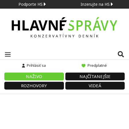
Podporte HS
Inzerujte na HS
Prihlásiť sa
Predplatné
NAŽIVO
NAJČÍTANEJŠIE
ROZHOVORY
VIDEÁ