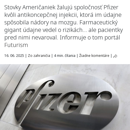
Stovky Američaniek žalujú spoločnosť Pfizer
kvôli antikoncepčnej injekcii, ktorá im údajne
spôsobila nádory na mozgu. Farmaceutický
gigant údajne vedel o rizikách… ale pacientky
pred nimi nevaroval. Informuje o tom portál
Futurism
16. 06. 2025
|
Zo zahraničia
|
4 min. čítania
|
Žiadne komentáre
|