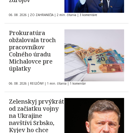
06. 08. 2026
|
ZO ZAHRANIČIA
|
2 min. čítania
|
3 komentáre
Prokuratúra
obžalovala troch
pracovníkov
Colného úradu
Michalovce pre
úplatky
06. 08. 2026
|
REGIÓNY
|
1 min. čítania
|
1 komentár
Zelenskyj prvýkrát
od začiatku vojny
na Ukrajine
navštívi Srbsko,
Kyjev ho chce