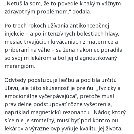
„Netušila som, že to povedie k takým vážnym
zdravotným problémom,“ dodala.
Po troch rokoch užívania antikoncepčnej
injekcie – a po intenzívnych bolestiach hlavy,
mesiac trvajúcich krvácaniach z maternice a
priberaní na váhe – sa žena nakoniec poradila
so svojím lekárom a bol jej diagnostikovaný
meningióm.
Odvtedy podstupuje liečbu a pocítila určitú
úľavu, ale táto skúsenosť je pre ňu „fyzicky a
emocionálne vyčerpávajúca“, pretože musí
pravidelne podstupovať rôzne vyšetrenia,
napríklad magnetickú rezonanciu. Nádor, ktorý
síce nie je smrteľný, musí byť pod kontrolou
lekárov a výrazne ovplyvňuje kvalitu jej života.