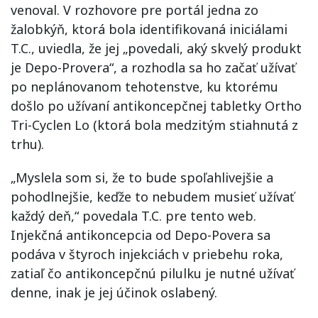
venoval. V rozhovore pre portál jedna zo
žalobkýň, ktorá bola identifikovaná iniciálami
T.C., uviedla, že jej „povedali, aký skvelý produkt
je Depo-Provera“, a rozhodla sa ho začať užívať
po neplánovanom tehotenstve, ku ktorému
došlo po užívaní antikoncepčnej tabletky Ortho
Tri-Cyclen Lo (ktorá bola medzitým stiahnutá z
trhu).
„Myslela som si, že to bude spoľahlivejšie a
pohodlnejšie, keďže to nebudem musieť užívať
každý deň,“ povedala T.C. pre tento web.
Injekčná antikoncepcia od Depo-Povera sa
podáva v štyroch injekciách v priebehu roka,
zatiaľ čo antikoncepčnú pilulku je nutné užívať
denne, inak je jej účinok oslabený.