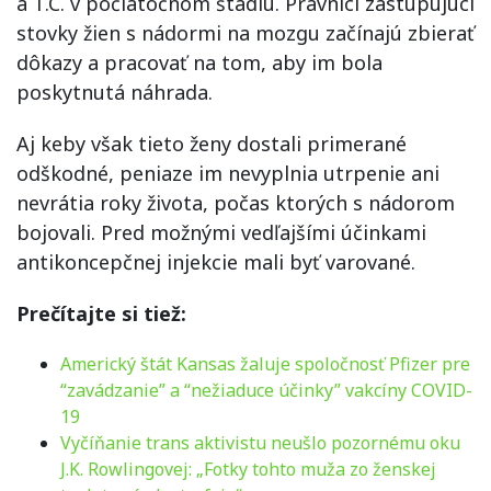
a T.C. v počiatočnom štádiu. Právnici zastupujúci
stovky žien s nádormi na mozgu začínajú zbierať
dôkazy a pracovať na tom, aby im bola
poskytnutá náhrada.
Aj keby však tieto ženy dostali primerané
odškodné, peniaze im nevyplnia utrpenie ani
nevrátia roky života, počas ktorých s nádorom
bojovali. Pred možnými vedľajšími účinkami
antikoncepčnej injekcie mali byť varované.
Prečítajte si tiež:
Americký štát Kansas žaluje spoločnosť Pfizer pre
“zavádzanie” a “nežiaduce účinky” vakcíny COVID-
19
Vyčíňanie trans aktivistu neušlo pozornému oku
J.K. Rowlingovej: „Fotky tohto muža zo ženskej