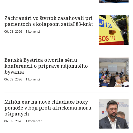
Záchranári vo štvrtok zasahovali pri
pacientoch s kolapsom zatiaľ 83-krát
06. 08. 2026 |
1 komentár
Banská Bystrica otvorila sériu
konferencií o príprave nájomného
bývania
06. 08. 2026 |
1 komentár
Milión eur na nové chladiace boxy
pomôže v boji proti africkému moru
ošípaných
06. 08. 2026 |
1 komentár