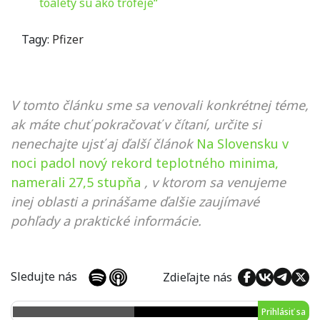
toalety sú ako trofeje“
Tagy:
Pfizer
V tomto článku sme sa venovali konkrétnej téme,
ak máte chuť pokračovať v čítaní, určite si
nenechajte ujsť aj ďalší článok
Na Slovensku v
noci padol nový rekord teplotného minima,
namerali 27,5 stupňa
, v ktorom sa venujeme
inej oblasti a prinášame ďalšie zaujímavé
pohľady a praktické informácie.
Sledujte nás
Zdieľajte nás
Prihlásiť sa