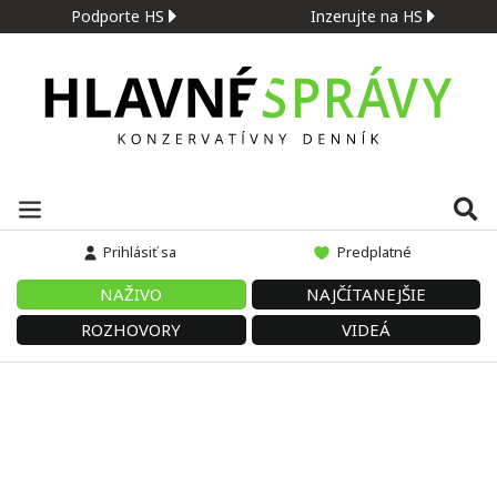
Podporte HS
Inzerujte na HS
Prihlásiť sa
Predplatné
NAŽIVO
NAJČÍTANEJŠIE
ROZHOVORY
VIDEÁ