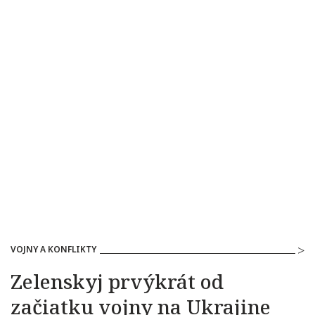
VOJNY A KONFLIKTY
Zelenskyj prvýkrát od
začiatku vojny na Ukrajine