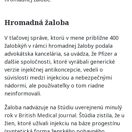
Hromadná žaloba
V tlačovej správe, ktorú v mene približne 400
žalobkýň v rámci hromadnej žaloby podala
advokátska kancelária, sa uvádza, že Pfizer a
ďalšie spoločnosti, ktoré vyrábali generické
verzie injekčnej antikoncepcie, vedeli o
súvislosti medzi injekciou a nebezpečnými
nádormi, ale používateľky o tom riadne
neinformovali.
Žaloba nadväzuje na štúdiu uverejnenú minulý
rok
v British Medical Journal.
Štúdia zistila, že u
žien, ktoré užívali injekciu na báze progestínu
(syntetická forma ženského pohavného