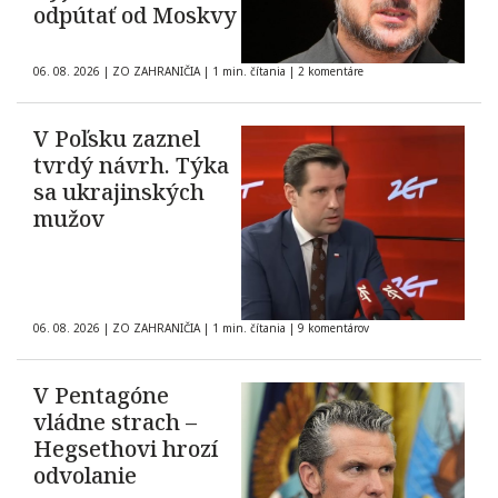
odpútať od Moskvy
06. 08. 2026
|
ZO ZAHRANIČIA
|
1 min. čítania
|
2 komentáre
V Poľsku zaznel
tvrdý návrh. Týka
sa ukrajinských
mužov
06. 08. 2026
|
ZO ZAHRANIČIA
|
1 min. čítania
|
9 komentárov
V Pentagóne
vládne strach –
Hegsethovi hrozí
odvolanie