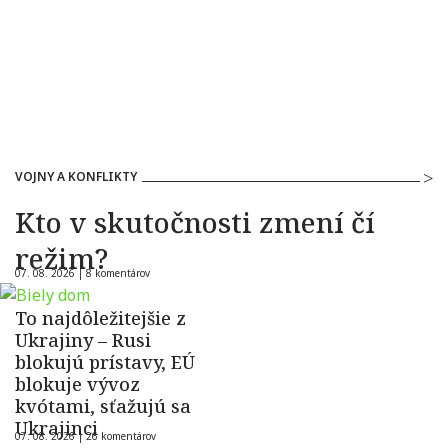
VOJNY A KONFLIKTY
Kto v skutočnosti zmení čí
režim?
07. 08. 2026 |
8 komentárov
To najdôležitejšie z
Ukrajiny – Rusi
blokujú prístavy, EÚ
blokuje vývoz
kvótami, sťažujú sa
Ukrajinci
07. 08. 2026 |
26 komentárov