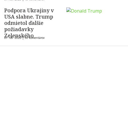
ukrajinského dronu
Podpora Ukrajiny v
USA slabne. Trump
odmietol ďalšie
požiadavky
Zelenského
07. 08. 2026 |
50 komentárov