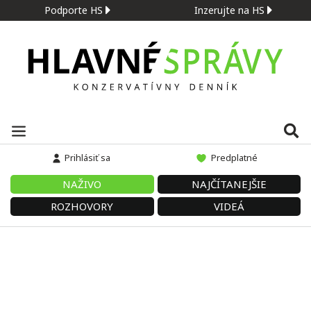
Podporte HS
Inzerujte na HS
Prihlásiť sa
Predplatné
NAŽIVO
NAJČÍTANEJŠIE
ROZHOVORY
VIDEÁ