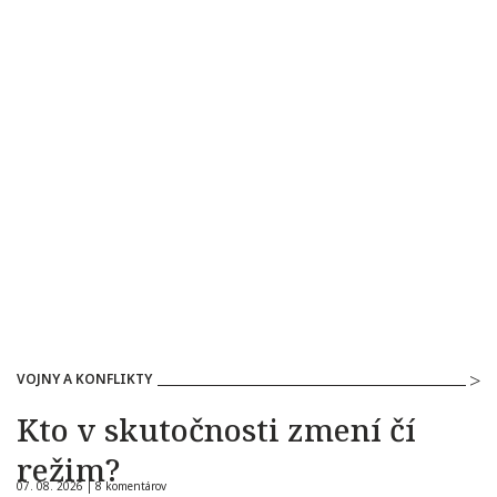
VOJNY A KONFLIKTY
Kto v skutočnosti zmení čí
režim?
07. 08. 2026 |
8 komentárov