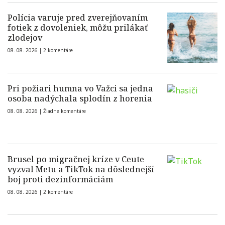
Polícia varuje pred zverejňovaním
fotiek z dovoleniek, môžu prilákať
zlodejov
08. 08. 2026 |
2 komentáre
Pri požiari humna vo Važci sa jedna
osoba nadýchala splodín z horenia
08. 08. 2026 |
Žiadne komentáre
Brusel po migračnej kríze v Ceute
vyzval Metu a TikTok na dôslednejší
boj proti dezinformáciám
08. 08. 2026 |
2 komentáre