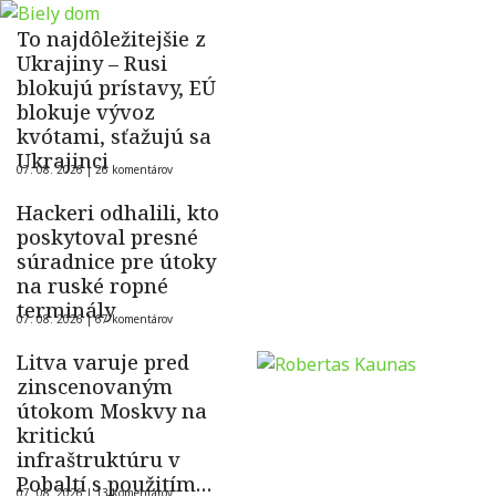
To najdôležitejšie z
Ukrajiny – Rusi
blokujú prístavy, EÚ
blokuje vývoz
kvótami, sťažujú sa
Ukrajinci
07. 08. 2026 |
26 komentárov
Hackeri odhalili, kto
poskytoval presné
súradnice pre útoky
na ruské ropné
terminály
07. 08. 2026 |
67 komentárov
Litva varuje pred
zinscenovaným
útokom Moskvy na
kritickú
infraštruktúru v
Pobaltí s použitím
07. 08. 2026 |
13 komentárov