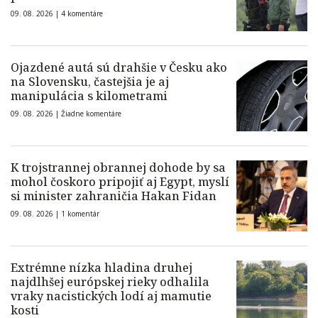
09. 08. 2026 |
4 komentáre
Ojazdené autá sú drahšie v Česku ako
na Slovensku, častejšia je aj
manipulácia s kilometrami
09. 08. 2026 |
Žiadne komentáre
K trojstrannej obrannej dohode by sa
mohol čoskoro pripojiť aj Egypt, myslí
si minister zahraničia Hakan Fidan
09. 08. 2026 |
1 komentár
Extrémne nízka hladina druhej
najdlhšej európskej rieky odhalila
vraky nacistických lodí aj mamutie
kosti