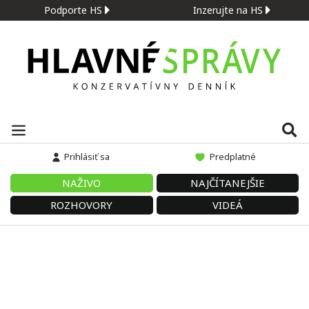
Podporte HS
Inzerujte na HS
Prihlásiť sa
Predplatné
NAŽIVO
NAJČÍTANEJŠIE
ROZHOVORY
VIDEÁ