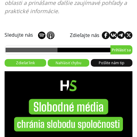
oblasti a prinášame ďalšie zaujímavé pohľady a
praktické informácie.
Sledujte nás
Zdieľajte nás
Prihlásiť sa
Zdieľať link
Nahlásiť chybu
Pošlite nám tip