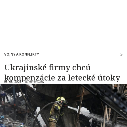
VOJNY A KONFLIKTY
Ukrajinské firmy chcú
kompenzácie za letecké útoky
08. 08. 2026 |
46 komentárov