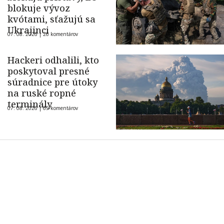
blokuje vývoz
kvótami, sťažujú sa
Ukrajinci
07. 08. 2026 |
26 komentárov
Hackeri odhalili, kto
poskytoval presné
súradnice pre útoky
na ruské ropné
terminály
07. 08. 2026 |
69 komentárov