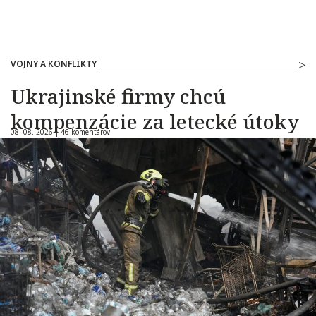
VOJNY A KONFLIKTY
Ukrajinské firmy chcú
kompenzácie za letecké útoky
08. 08. 2026 |
46 komentárov