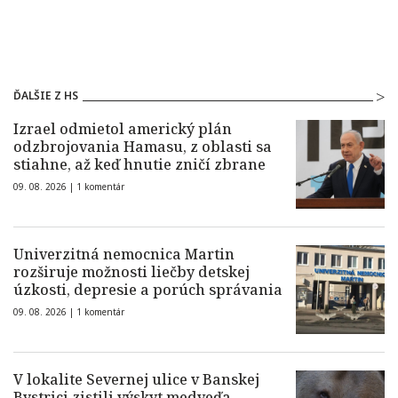
ĎALŠIE Z HS
Izrael odmietol americký plán
odzbrojovania Hamasu, z oblasti sa
stiahne, až keď hnutie zničí zbrane
09. 08. 2026 |
1 komentár
Univerzitná nemocnica Martin
rozširuje možnosti liečby detskej
úzkosti, depresie a porúch správania
09. 08. 2026 |
1 komentár
V lokalite Severnej ulice v Banskej
Bystrici zistili výskyt medveďa