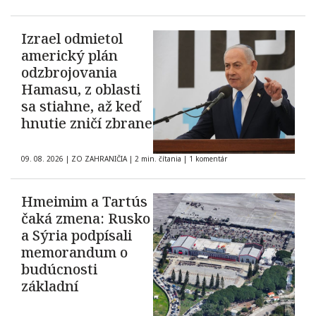
Izrael odmietol
americký plán
odzbrojovania
Hamasu, z oblasti
sa stiahne, až keď
hnutie zničí zbrane
09. 08. 2026
|
ZO ZAHRANIČIA
|
2 min. čítania
|
1 komentár
Hmeimim a Tartús
čaká zmena: Rusko
a Sýria podpísali
memorandum o
budúcnosti
základní