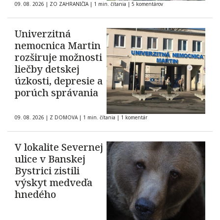
09. 08. 2026
|
ZO ZAHRANIČIA
|
1 min. čítania
|
5 komentárov
Univerzitná
nemocnica Martin
rozširuje možnosti
liečby detskej
úzkosti, depresie a
porúch správania
09. 08. 2026
|
Z DOMOVA
|
1 min. čítania
|
1 komentár
V lokalite Severnej
ulice v Banskej
Bystrici zistili
výskyt medveďa
hnedého