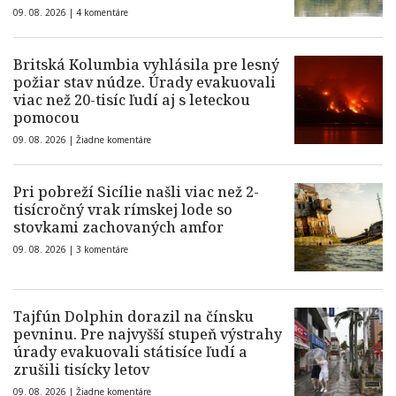
09. 08. 2026 |
4 komentáre
Britská Kolumbia vyhlásila pre lesný
požiar stav núdze. Úrady evakuovali
viac než 20-tisíc ľudí aj s leteckou
pomocou
09. 08. 2026 |
Žiadne komentáre
Pri pobreží Sicílie našli viac než 2-
tisícročný vrak rímskej lode so
stovkami zachovaných amfor
09. 08. 2026 |
3 komentáre
Tajfún Dolphin dorazil na čínsku
pevninu. Pre najvyšší stupeň výstrahy
úrady evakuovali státisíce ľudí a
zrušili tisícky letov
09. 08. 2026 |
Žiadne komentáre