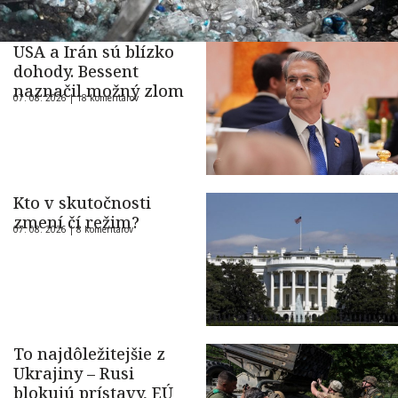
USA a Irán sú blízko
dohody. Bessent
naznačil možný zlom
07. 08. 2026 |
18 komentárov
Kto v skutočnosti
zmení čí režim?
07. 08. 2026 |
8 komentárov
To najdôležitejšie z
Ukrajiny – Rusi
blokujú prístavy, EÚ