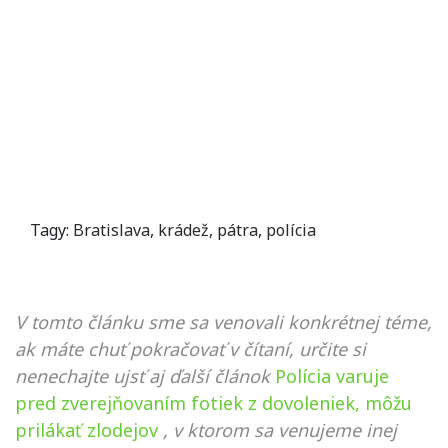
Tagy:
Bratislava
,
krádež
,
pátra
,
polícia
V tomto článku sme sa venovali konkrétnej téme,
ak máte chuť pokračovať v čítaní, určite si
nenechajte ujsť aj ďalší článok
Polícia varuje
pred zverejňovaním fotiek z dovoleniek, môžu
prilákať zlodejov
, v ktorom sa venujeme inej