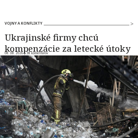
VOJNY A KONFLIKTY
Ukrajinské firmy chcú
kompenzácie za letecké útoky
08. 08. 2026 |
38 komentárov