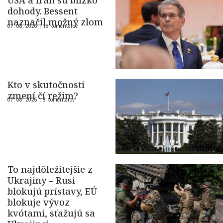
USA a Irán sú blízko
dohody. Bessent
naznačil možný zlom
07. 08. 2026 |
18 komentárov
Kto v skutočnosti
zmení čí režim?
07. 08. 2026 |
8 komentárov
To najdôležitejšie z
Ukrajiny – Rusi
blokujú prístavy, EÚ
blokuje vývoz
kvótami, sťažujú sa