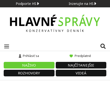
Podporte HS
Inzerujte na HS
Prihlásiť sa
Predplatné
NAŽIVO
NAJČÍTANEJŠIE
ROZHOVORY
VIDEÁ