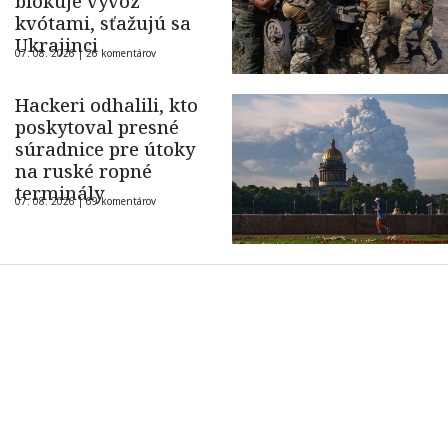
blokuje vývoz
kvótami, sťažujú sa
Ukrajinci
07. 08. 2026 |
26 komentárov
Hackeri odhalili, kto
poskytoval presné
súradnice pre útoky
na ruské ropné
terminály
07. 08. 2026 |
69 komentárov