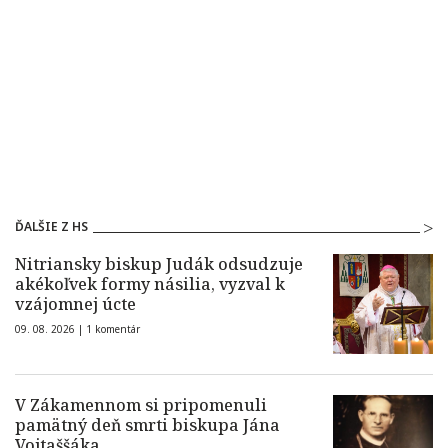
ĎALŠIE Z HS
Nitriansky biskup Judák odsudzuje
akékoľvek formy násilia, vyzval k
vzájomnej úcte
09. 08. 2026 |
1 komentár
V Zákamennom si pripomenuli
pamätný deň smrti biskupa Jána
Vojtaššáka