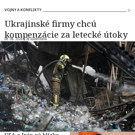
VOJNY A KONFLIKTY
Ukrajinské firmy chcú
kompenzácie za letecké útoky
08. 08. 2026 |
38 komentárov