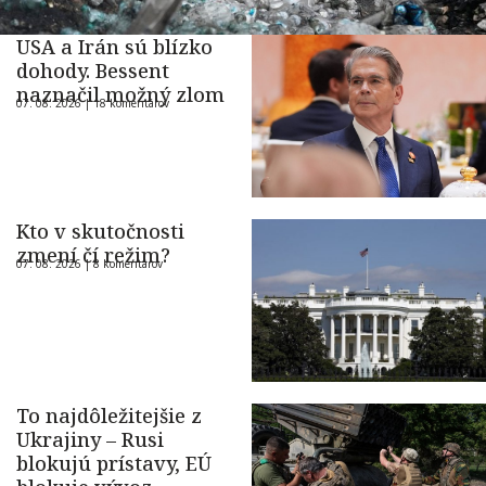
USA a Irán sú blízko
dohody. Bessent
naznačil možný zlom
07. 08. 2026 |
18 komentárov
Kto v skutočnosti
zmení čí režim?
07. 08. 2026 |
8 komentárov
To najdôležitejšie z
Ukrajiny – Rusi
blokujú prístavy, EÚ