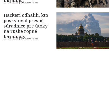
Ukrajinci
07. 08. 2026 |
26 komentárov
Hackeri odhalili, kto
poskytoval presné
súradnice pre útoky
na ruské ropné
terminály
07. 08. 2026 |
69 komentárov