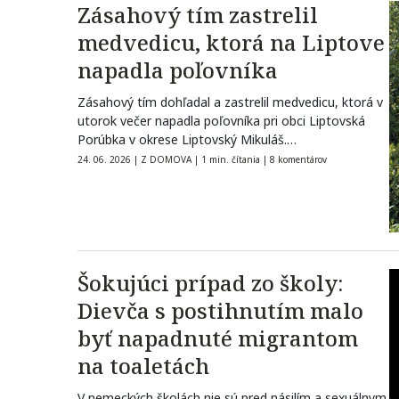
Zásahový tím zastrelil
medvedicu, ktorá na Liptove
napadla poľovníka
Zásahový tím dohľadal a zastrelil medvedicu, ktorá v
utorok večer napadla poľovníka pri obci Liptovská
Porúbka v okrese Liptovský Mikuláš.…
24. 06. 2026
|
Z DOMOVA
|
1 min. čítania
|
8 komentárov
Šokujúci prípad zo školy:
Dievča s postihnutím malo
byť napadnuté migrantom
na toaletách
V nemeckých školách nie sú pred násilím a sexuálnym