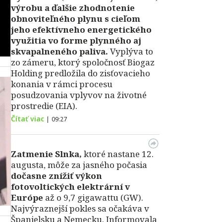
výrobu a ďalšie zhodnotenie
obnoviteľného plynu s cieľom
jeho efektívneho energetického
využitia vo forme plynného aj
skvapalneného paliva.
Vyplýva to
zo zámeru, ktorý spoločnosť Biogaz
Holding predložila do zisťovacieho
konania v rámci procesu
posudzovania vplyvov na životné
prostredie (EIA).
Čítať viac
|
09:27
Zatmenie Slnka,
ktoré nastane 12.
augusta, môže za jasného počasia
dočasne znížiť výkon
fotovoltických elektrární v
Európe
až o 9,7 gigawattu (GW).
Najvýraznejší pokles sa očakáva v
Španielsku a Nemecku. Informovala