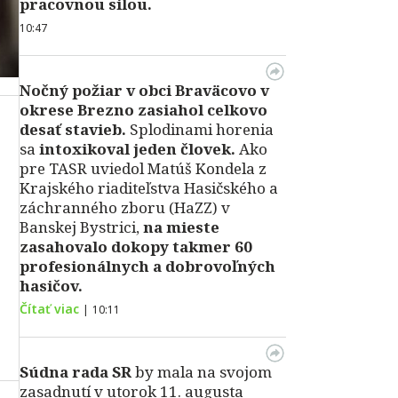
pracovnou silou.
10:47
Nočný požiar v obci Braväcovo v
okrese Brezno zasiahol celkovo
desať stavieb.
Splodinami horenia
sa
intoxikoval jeden človek.
Ako
pre TASR uviedol Matúš Kondela z
Krajského riaditeľstva Hasičského a
záchranného zboru (HaZZ) v
Banskej Bystrici,
na mieste
zasahovalo dokopy takmer 60
profesionálnych a dobrovoľných
hasičov.
Čítať viac
|
10:11
Súdna rada SR
by mala na svojom
zasadnutí v utorok 11. augusta