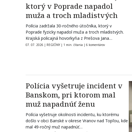
ktorý v Poprade napadol
muža a troch mladistvých
Polícia zadržala 30-ročného útočníka, ktorý v
Poprade fyzicky napadol muža a troch mladistvých.
Krajská policajná hovorkyňa z Prešova Jana
Ligdayová…
07. 07. 2026
|
REGIÓNY
|
1 min. čítania
|
6 komentárov
Polícia vyšetruje incident v
Banskom, pri ktorom mal
muž napadnúť ženu
Polícia vyšetruje okolnosti incidentu, ku ktorému
došlo v obci Banské v okrese Vranov nad Topľou, kde
mal 49-ročný muž napadnúť…