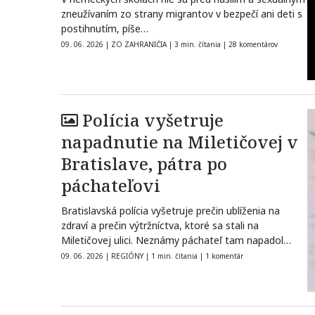
zneužívaním zo strany migrantov v bezpečí ani deti s
postihnutím, píše…
09. 06. 2026
|
ZO ZAHRANIČIA
|
3 min. čítania
|
28 komentárov
Polícia vyšetruje
napadnutie na Miletičovej v
Bratislave, pátra po
páchateľovi
Bratislavská polícia vyšetruje prečin ublíženia na
zdraví a prečin výtržníctva, ktoré sa stali na
Miletičovej ulici. Neznámy páchateľ tam napadol…
09. 06. 2026
|
REGIÓNY
|
1 min. čítania
|
1 komentár