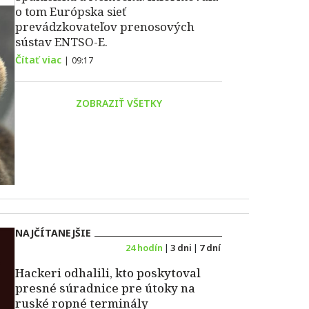
o tom Európska sieť
prevádzkovateľov prenosových
sústav ENTSO-E.
Čítať viac
|
09:17
ZOBRAZIŤ VŠETKY
NAJČÍTANEJŠIE
24 hodín
|
3 dni
|
7 dní