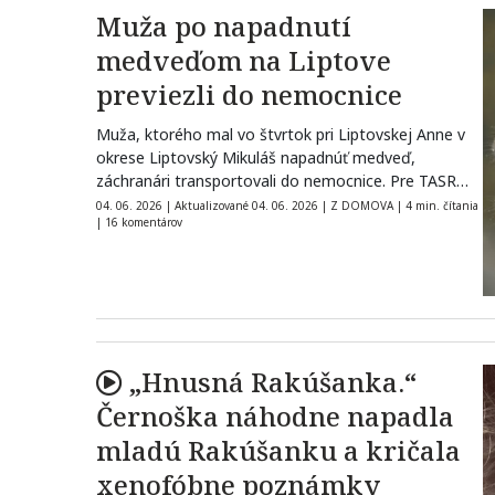
Muža po napadnutí
medveďom na Liptove
previezli do nemocnice
Muža, ktorého mal vo štvrtok pri Liptovskej Anne v
okrese Liptovský Mikuláš napadnúť medveď,
záchranári transportovali do nemocnice. Pre TASR…
04. 06. 2026
|
Aktualizované 04. 06. 2026
|
Z DOMOVA
|
4 min. čítania
|
16 komentárov
„Hnusná Rakúšanka.“
Černoška náhodne napadla
mladú Rakúšanku a kričala
xenofóbne poznámky