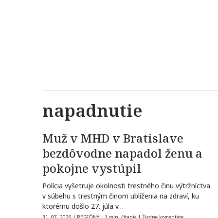
napadnutie
Muž v MHD v Bratislave
bezdôvodne napadol ženu a
pokojne vystúpil
Polícia vyšetruje okolnosti trestného činu výtržníctva
v súbehu s trestným činom ublíženia na zdraví, ku
ktorému došlo 27. júla v…
31. 07. 2026
|
REGIÓNY
|
1 min. čítania
|
Žiadne komentáre