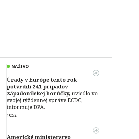
NAŽIVO
Úrady v Európe tento rok
potvrdili 241 prípadov
západonílskej horúčky,
uviedlo vo
svojej týždennej správe ECDC,
informuje DPA.
10:52
Americké ministerstvo