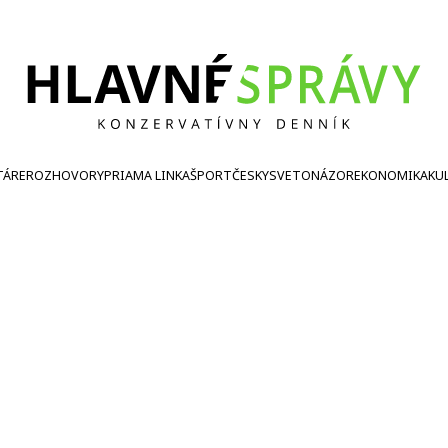
TÁRE
ROZHOVORY
PRIAMA LINKA
ŠPORT
ČESKY
SVETONÁZOR
EKONOMIKA
KU