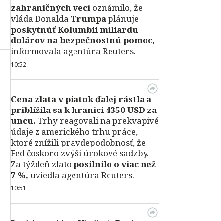
zahraničných vecí
oznámilo, že
vláda Donalda
Trumpa
plánuje
poskytnúť Kolumbii miliardu
dolárov na bezpečnostnú pomoc,
informovala agentúra Reuters.
10:52
Cena zlata v piatok ďalej rástla a
priblížila sa k hranici 4350 USD za
uncu.
Trhy reagovali na prekvapivé
údaje z amerického trhu práce,
ktoré znížili pravdepodobnosť, že
Fed čoskoro zvýši úrokové sadzby.
Za týždeň zlato
posilnilo o viac než
7 %,
uviedla agentúra Reuters.
10:51