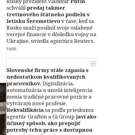
Ruský prezident Vladimir
Putin
schválil
predaj takmer
tretinového štátneho podielu v
letisku Šeremetievo
v čase, keď sa
Rusko snaží posilniť svoje oslabené
verejné financie v dôsledku vojny na
Ukrajine, uviedla agentúra Reuters.
10:50
Slovenské firmy stále zápasia s
nedostatkom kvalifikovaných
pracovníkov.
Digitalizácia,
automatizácia a umelá inteligencia
menia tradičné pracovné pozície a
vytvárajú nové profesie.
Rekvalifikácia
sa podľa prieskumu
agentúr Grafton a Gi Group
javí ako
účinný spôsob, ako prepojiť
potreby trhu práce s dostupnou