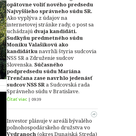
opätovne voliť nového predsedu
Najvyššieho správneho súdu SR.
Ako vyplýva z údajov na
internetovej stránke rady, o post sa
uchádzajú
dvaja kandidáti.
Sudkyňu predmetného súdu
Moniku Valašikovú ako
kandidátku
navrhli štyria sudcovia
NSS SR a Združenie sudcov
Slovenska.
Súčasného
podpredsedu súdu Mariána
Trenčana zase navrhlo jedenásť
sudcov NSS SR
a Sudcovská rada
Správneho súdu v Bratislave.
Čítať viac
|
09:39
Investor plánuje v areáli bývalého
poľnohospodárskeho družstva vo
Vydranoch
(okres Dunajská Streda)