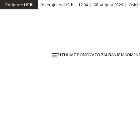
Podporte HS
Inzerujte na HS
12:04
|
08. august 2026
|
Oskár
TITULKA
Z DOMOVA
ZO ZAHRANIČIA
KOMEN