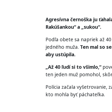
Agresívna černoška ju ťahala
Rakúšankou“ a „sukou“.
Podľa obete sa napriek až 40
jedného muža.
Ten mal so se
aby ustúpila.
„Až 40 ľudí si to všimlo,“
pove
ten jeden muž pomohol, skôr 
Polícia začala vyšetrovanie, 
kto mohla byť páchateľka.