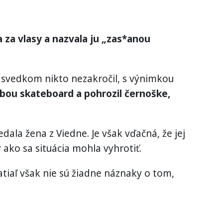
 za vlasy a nazvala ju „zas*anou
 svedkom nikto nezakročil, s výnimkou
bou skateboard a pohrozil černoške,
dala žena z Viedne. Je však vďačná, že jej
ako sa situácia mohla vyhrotiť.
zatiaľ však nie sú žiadne náznaky o tom,