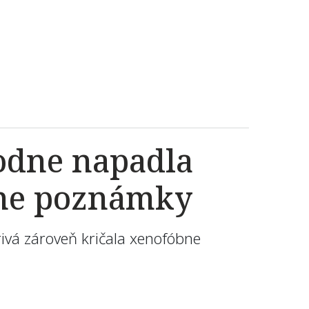
odne napadla
bne poznámky
ivá zároveň kričala xenofóbne