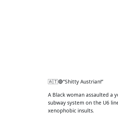
🇦🇹🔴”Shitty Austrian!”
A Black woman assaulted a y
subway system on the U6 line
xenophobic insults.