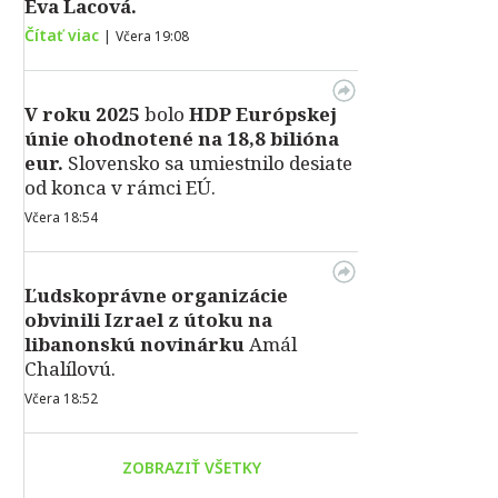
Eva Lacová.
Čítať viac
|
Včera 19:08
V roku 2025
bolo
HDP
Európskej
únie ohodnotené na 18,8 bilióna
eur.
Slovensko sa umiestnilo desiate
od konca v rámci EÚ.
Včera 18:54
Ľudskoprávne organizácie
obvinili Izrael z útoku na
libanonskú novinárku
Amál
Chalílovú.
Včera 18:52
ZOBRAZIŤ VŠETKY