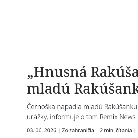
„Hnusná Rakúša
mladú Rakúšank
Černoška napadla mladú Rakúšanku vo
urážky, informuje o tom
Remix News
03. 06. 2026
|
Zo zahraničia
|
2 min. čítania
|