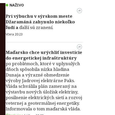
NAŽIVO
Pri výbuchu v
sýrskom meste
Džaramáná zahynulo niekoľko
ľudí a
ďalší sú zranení.
Včera 20:23
Maďarsko chce urýchliť investície
do energetickej infraštruktúry
po problémoch, ktoré v uplynulých
dňoch spôsobila nízka hladina
Dunaja a výrazné obmedzenie
výroby Jadrovej elektrárne Paks.
Vláda schválila plán zameraný na
výstavbu nových úložísk elektriny,
posilnenie elektrických sietí a rozvoj
veternej a geotermálnej energetiky.
Informovala o tom maďarská vláda.