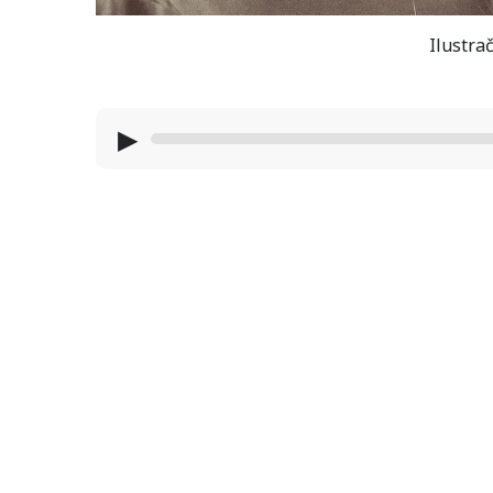
Ilustrač
▶