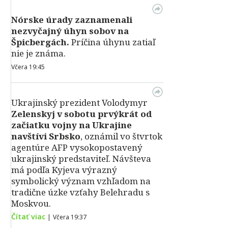
Nórske úrady zaznamenali
nezvyčajný úhyn sobov na
Špicbergách.
Príčina úhynu zatiaľ
nie je známa.
Včera 19:45
Ukrajinský prezident Volodymyr
Zelenskyj v sobotu prvýkrát od
začiatku vojny na Ukrajine
navštívi Srbsko
, oznámil vo štvrtok
agentúre AFP vysokopostavený
ukrajinský predstaviteľ. Návšteva
má podľa Kyjeva výrazný
symbolický význam vzhľadom na
tradične úzke vzťahy Belehradu s
Moskvou.
Čítať viac
|
Včera 19:37