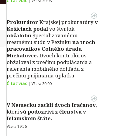
Čítať viac
|
Včera 20:08
Prokurátor
Krajskej prokuratúry
v
Košiciach podal
vo štvrtok
obžalobu
Špecializovanému
↻
trestnému súdu v Pezinku
na troch
pracovníkov Colného úradu
Michalovce.
Dvoch kontrolórov
obžaloval z prečinu podplácania a
referenta mobilného dohľadu z
prečinu prijímania úplatku.
Čítať viac
|
Včera 20:00
V Nemecku zatkli dvoch Iračanov
,
ktorí
sú podozriví z členstva v
Islamskom štáte.
Včera 19:56