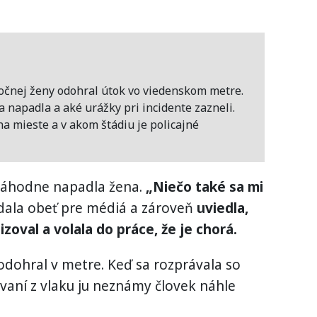
očnej ženy odohral útok vo viedenskom metre.
 napadla a aké urážky pri incidente zazneli.
a mieste a v akom štádiu je policajné
 náhodne napadla žena.
„Niečo také sa mi
ala obeť pre médiá a zároveň
uviedla,
zoval a volala do práce, že je chorá.
 odohral v metre. Keď sa rozprávala so
ovaní z vlaku ju neznámy človek náhle