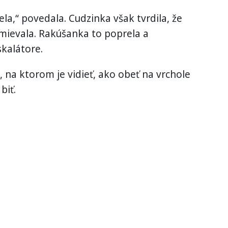
la,“ povedala. Cudzinka však tvrdila, že
smievala. Rakúšanka to poprela a
kalátore.
na ktorom je vidieť, ako obeť na vrchole
biť.