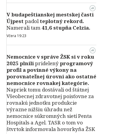
V
budapeštianskej mestskej časti
Újpest
padol
teplotný rekord.
Namerali tam
41,6 stupňa Celzia.
Včera 19:23
Nemocnice v správe ŽSK si v roku
2025 plnili
pridelený
programový
profil a povinné výkony na
porovnateľnej úrovni ako ostatné
nemocnice rovnakej kategórie.
Napriek tomu dostávali od štátnej
Všeobecnej zdravotnej poisťovne za
rovnakú jednotku produkcie
výrazne nižšiu úhradu než
nemocnice súkromných sietí Penta
Hospitals a Agel. TASR o tom vo
štvrtok informovala hovorkyňa ŽSK