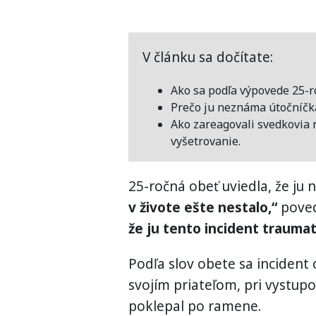
V článku sa dočítate:
Ako sa podľa výpovede 25-r
Prečo ju neznáma útočníčka
Ako zareagovali svedkovia n
vyšetrovanie.
25-ročná obeť uviedla, že ju
v živote ešte nestalo,“
poved
že ju tento incident traumati
Podľa slov obete sa incident
svojím priateľom, pri vystup
poklepal po ramene.