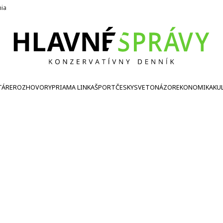
nia
TÁRE
ROZHOVORY
PRIAMA LINKA
ŠPORT
ČESKY
SVETONÁZOR
EKONOMIKA
KU