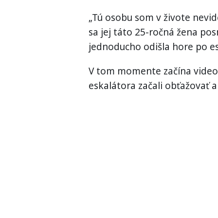
„Tú osobu som v živote nevide
sa jej táto 25-ročná žena po
jednoducho odišla hore po es
V tom momente začína video, 
eskalátora začali obťažovať a 