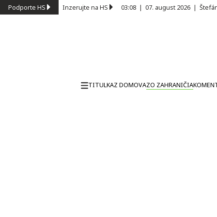
Podporte HS
Inzerujte na HS
03:08
|
07. august 2026
|
Štefá
TITULKA
Z DOMOVA
ZO ZAHRANIČIA
KOMEN