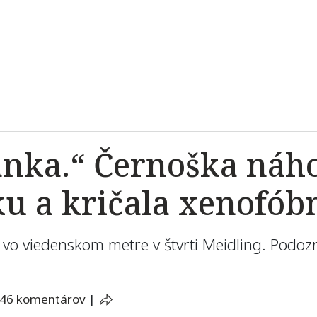
nka.“ Černoška náh
u a kričala xenofó
 viedenskom metre v štvrti Meidling. Podozr
46 komentárov
|