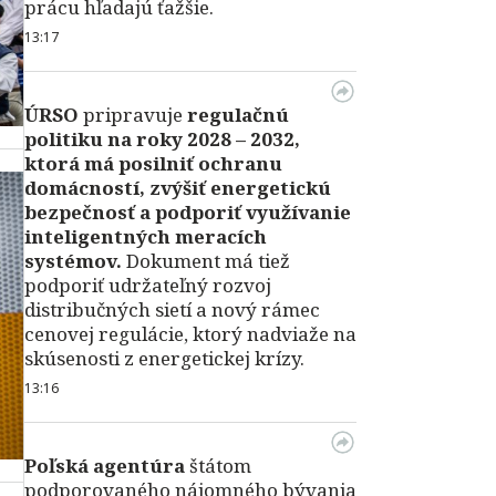
prácu hľadajú ťažšie.
13:17
ÚRSO
pripravuje
regulačnú
politiku na roky 2028 – 2032,
ktorá má posilniť ochranu
domácností, zvýšiť energetickú
bezpečnosť a podporiť využívanie
inteligentných meracích
systémov.
Dokument má tiež
podporiť udržateľný rozvoj
distribučných sietí a nový rámec
cenovej regulácie, ktorý nadviaže na
skúsenosti z energetickej krízy.
13:16
Poľská agentúra
štátom
podporovaného nájomného bývania