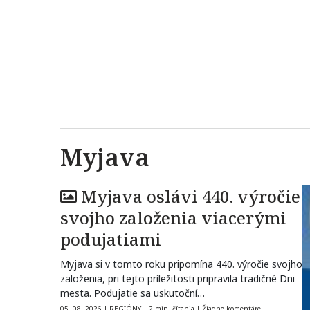
Myjava
Myjava oslávi 440. výročie
svojho založenia viacerými
podujatiami
Myjava si v tomto roku pripomína 440. výročie svojho
založenia, pri tejto príležitosti pripravila tradičné Dni
mesta. Podujatie sa uskutoční…
05. 08. 2026
|
REGIÓNY
|
2 min. čítania
|
Žiadne komentáre