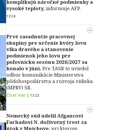
komplikujú náročné podmienky a
vysoké teploty,
informuje AFP.
13:24
Prvé zasadnutie pracovnej
skupiny pre určenie kvóty lovu
vlka dravého a stanovenie
podmienok jeho lovu pre
poľovnícku sezónu 2026/2027 sa
konalo v júni.
Pre TASR to uviedol
odbor komunikácie Ministerstva
pôdohospodárstva a rozvoja vidieka
(MPRV) SR.
Čítať viac
|
13:23
Nemecký súd udelil Afgancovi
Farhadovi N. doživotný trest za
útok v Mníchove,
pri ktorom