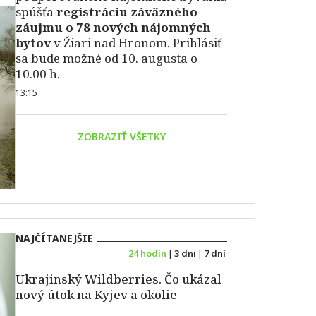
spúšťa
registráciu záväzného
záujmu o 78 nových nájomných
bytov
v Žiari nad Hronom. Prihlásiť
sa bude možné od 10. augusta o
10.00 h.
13:15
ZOBRAZIŤ VŠETKY
NAJČÍTANEJŠIE
24 hodín
|
3 dni
|
7 dní