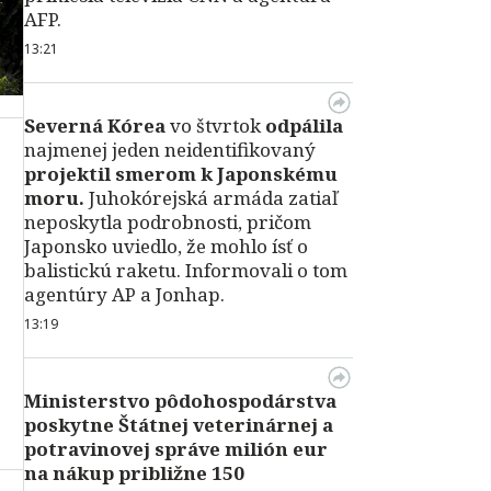
AFP.
13:21
Severná Kórea
vo štvrtok
odpálila
najmenej jeden neidentifikovaný
projektil smerom k Japonskému
moru.
Juhokórejská armáda zatiaľ
neposkytla podrobnosti, pričom
Japonsko uviedlo, že mohlo ísť o
balistickú raketu. Informovali o tom
agentúry AP a Jonhap.
13:19
Ministerstvo pôdohospodárstva
poskytne Štátnej veterinárnej a
potravinovej správe milión eur
na nákup približne 150