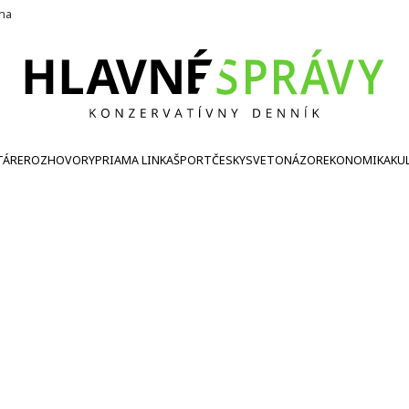
ína
TÁRE
ROZHOVORY
PRIAMA LINKA
ŠPORT
ČESKY
SVETONÁZOR
EKONOMIKA
KU