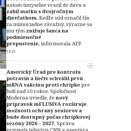
autom úmyselne vrazil do davu a
zabil matku s dvojročným
dievčatkom.
Keďže súd označil čin
za mimoriadne závažný, výrazne sa
mu tým
znižuje šanca na
podmienečné
prepustenie,
informovala AFP.
13:22
Americký Úrad pre kontrolu
potravín a liečiv schválil prvú
mRNA vakcínu proti chrípke
pre
ľudí nad 50 rokov. Spoločnosť
Moderna uviedla, že
nový
prípravok mFLUSIVA rozširuje
možnosti ochrany seniorov a
bude dostupný počas chrípkovej
sezóny 2026 – 2027.
Správu
priniesla televízia CNN a agentúra