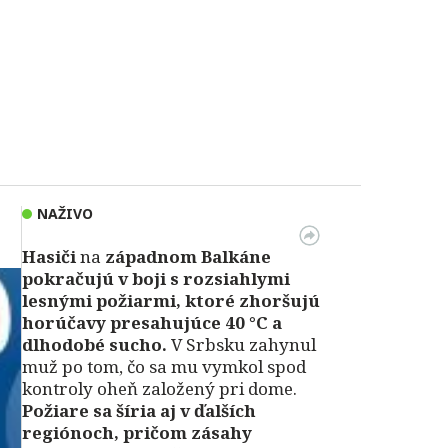
NAŽIVO
Hasiči
na
západnom Balkáne
pokračujú v boji s rozsiahlymi
lesnými požiarmi, ktoré zhoršujú
horúčavy presahujúce 40 °C a
dlhodobé sucho.
V Srbsku zahynul
muž po tom, čo sa mu vymkol spod
kontroly oheň založený pri dome.
Požiare sa šíria aj v ďalších
regiónoch, pričom zásahy