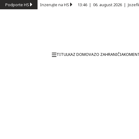
Podporte HS
Inzerujte na HS
13:46
|
06. august 2026
|
Jozef
TITULKA
Z DOMOVA
ZO ZAHRANIČIA
KOMEN