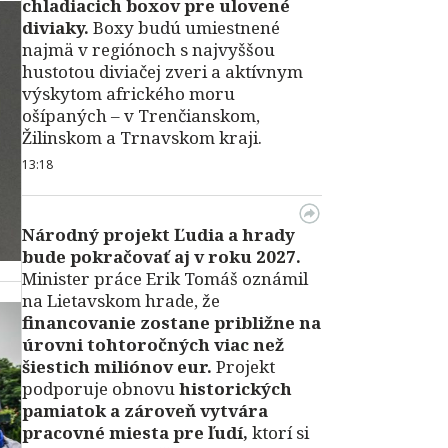
chladiacich boxov pre ulovené
diviaky.
Boxy budú umiestnené
najmä v regiónoch s najvyššou
hustotou diviačej zveri a aktívnym
výskytom afrického moru
ošípaných – v Trenčianskom,
Žilinskom a Trnavskom kraji.
13:18
Národný projekt Ľudia a hrady
bude pokračovať aj v roku 2027.
Minister práce Erik Tomáš oznámil
na Lietavskom hrade, že
financovanie zostane približne na
úrovni tohtoročných viac než
šiestich miliónov eur.
Projekt
podporuje obnovu
historických
pamiatok a zároveň vytvára
pracovné miesta pre ľudí,
ktorí si