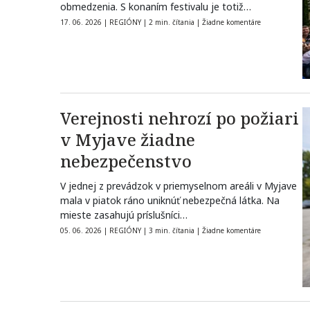
obmedzenia. S konaním festivalu je totiž
každoročne…
17. 06. 2026
|
REGIÓNY
|
2 min. čítania
|
Žiadne komentáre
Verejnosti nehrozí po požiari
v Myjave žiadne
nebezpečenstvo
V jednej z prevádzok v priemyselnom areáli v Myjave
mala v piatok ráno uniknúť nebezpečná látka. Na
mieste zasahujú príslušníci…
05. 06. 2026
|
REGIÓNY
|
3 min. čítania
|
Žiadne komentáre