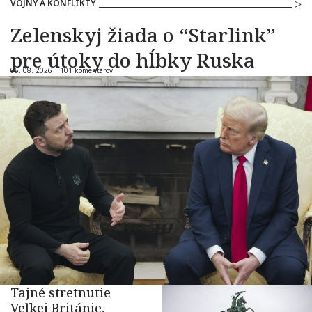
VOJNY A KONFLIKTY
Zelenskyj žiada o “Starlink”
pre útoky do hĺbky Ruska
05. 08. 2026 |
101 komentárov
Tajné stretnutie
Veľkej Británie,