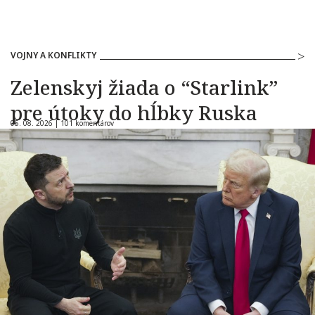
VOJNY A KONFLIKTY
Zelenskyj žiada o “Starlink”
pre útoky do hĺbky Ruska
05. 08. 2026 |
101 komentárov