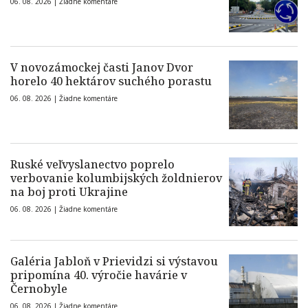
06. 08. 2026 |
Žiadne komentáre
V novozámockej časti Janov Dvor
horelo 40 hektárov suchého porastu
06. 08. 2026 |
Žiadne komentáre
Ruské veľvyslanectvo poprelo
verbovanie kolumbijských žoldnierov
na boj proti Ukrajine
06. 08. 2026 |
Žiadne komentáre
Galéria Jabloň v Prievidzi si výstavou
pripomína 40. výročie havárie v
Černobyle
06. 08. 2026 |
Žiadne komentáre