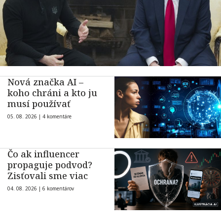
Nová značka AI –
koho chráni a kto ju
musí používať
05. 08. 2026 |
4 komentáre
Čo ak influencer
propaguje podvod?
Zisťovali sme viac
04. 08. 2026 |
6 komentárov