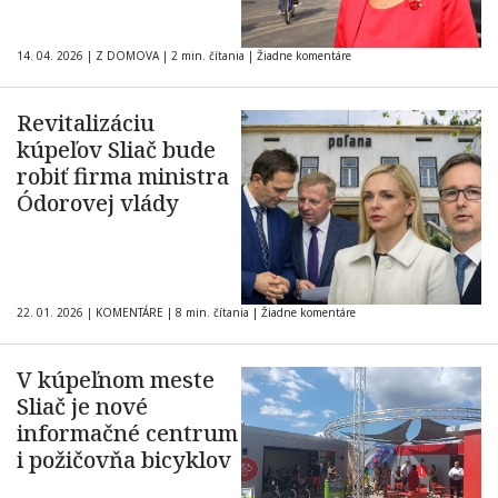
14. 04. 2026
|
Z DOMOVA
|
2 min. čítania
|
Žiadne komentáre
Revitalizáciu
kúpeľov Sliač bude
robiť firma ministra
Ódorovej vlády
22. 01. 2026
|
KOMENTÁRE
|
8 min. čítania
|
Žiadne komentáre
V kúpeľnom meste
Sliač je nové
informačné centrum
i požičovňa bicyklov