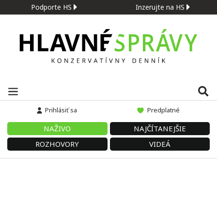
Podporte HS
Inzerujte na HS
Prihlásiť sa
Predplatné
NAŽIVO
NAJČÍTANEJŠIE
ROZHOVORY
VIDEÁ