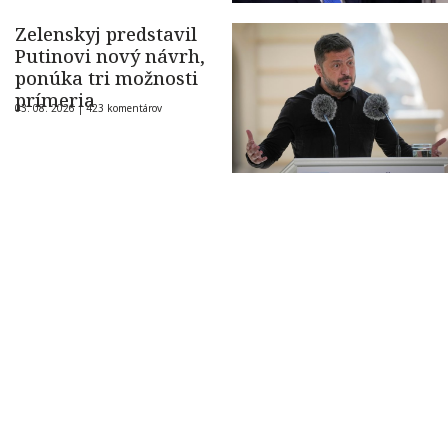
Zelenskyj predstavil
Putinovi nový návrh,
ponúka tri možnosti
prímeria
03. 08. 2026 |
423 komentárov