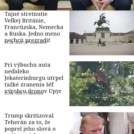
Tajné stretnutie
Veľkej Británie,
Francúzska, Nemecka
a Ruska. Jedno meno
nechcú prezradiť
05. 08. 2026 |
47 komentárov
Pri výbuchu auta
neďaleko
Jekaterinburgu utrpel
ťažké zranenia šéf
výrobcu dronov Upyr
05. 08. 2026 |
3 komentáre
Trump skritizoval
Teherán za to, že
poprel jeho slová o