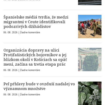
Španielske médiá tvrdia, že medzi
migrantmi v Ceute identifikovali
podozrivých džihádistov
06. 08. 2026 |
Žiadne komentáre
Organizácia dopravy na ulici
Protifašistických bojovníkov a jej
blízkom okolí v Košiciach sa opäť
mení, začína sa tretia etapa prác
06. 08. 2026 |
Žiadne komentáre
Peľ pŕhľavy bude v ovzduší naďalej vo
významnom množstve
06. 08. 2026 |
Žiadne komentáre