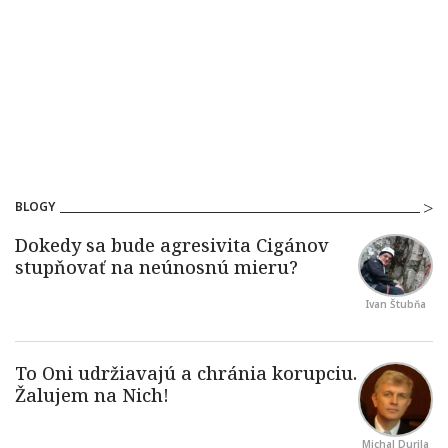
BLOGY
Ivan Štubňa
Michal Durila