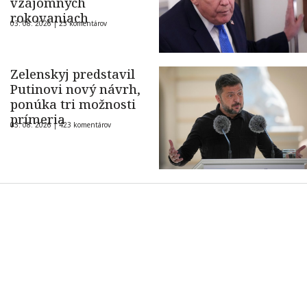
vzájomných
rokovaniach
03. 08. 2026 |
23 komentárov
Zelenskyj predstavil
Putinovi nový návrh,
ponúka tri možnosti
prímeria
03. 08. 2026 |
423 komentárov