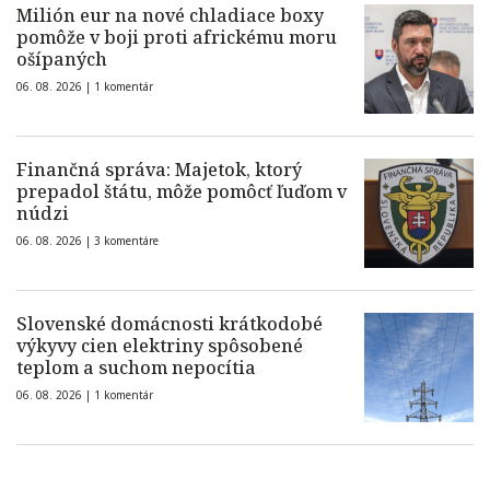
Milión eur na nové chladiace boxy
pomôže v boji proti africkému moru
ošípaných
06. 08. 2026 |
1 komentár
Finančná správa: Majetok, ktorý
prepadol štátu, môže pomôcť ľuďom v
núdzi
06. 08. 2026 |
3 komentáre
Slovenské domácnosti krátkodobé
výkyvy cien elektriny spôsobené
teplom a suchom nepocítia
06. 08. 2026 |
1 komentár