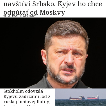
navštívi Srbsko, Kyjev ho chce
odpútať od Moskvy
06. 08. 2026 |
5 komentárov
Štokholm odovzdá
Kyjevu zadržanú loď z
ruskej tieňovej flotily,