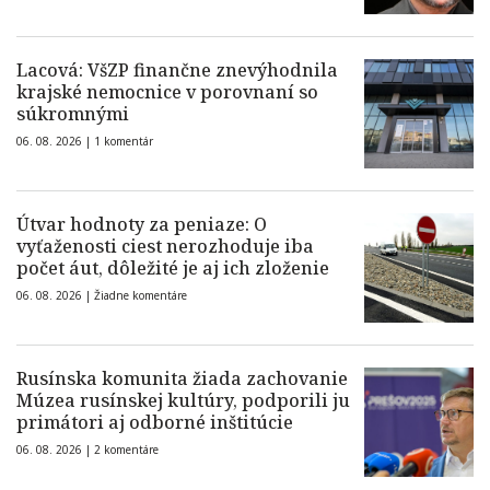
Lacová: VšZP finančne znevýhodnila
krajské nemocnice v porovnaní so
súkromnými
06. 08. 2026 |
1 komentár
Útvar hodnoty za peniaze: O
vyťaženosti ciest nerozhoduje iba
počet áut, dôležité je aj ich zloženie
06. 08. 2026 |
Žiadne komentáre
Rusínska komunita žiada zachovanie
Múzea rusínskej kultúry, podporili ju
primátori aj odborné inštitúcie
06. 08. 2026 |
2 komentáre