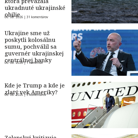
ktorá prevážala
ukradnuté ukrajinské
obilie
06. 08. 2026 |
31 komentárov
Ukrajine sme už
poskytli kolosálnu
sumu, pochválil sa
guvernér ukrajinskej
centrálnej banky
06. 08. 2026 |
1 komentár
Kde je Trump a kde je
zlatý vek Ameriky?
06. 08. 2026 |
5 komentárov
Zelenskyj kritizuje