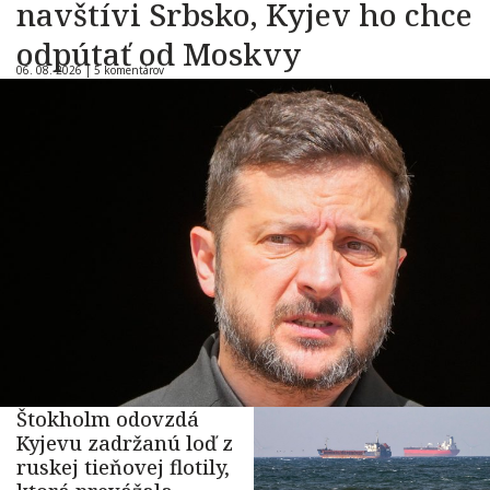
navštívi Srbsko, Kyjev ho chce
odpútať od Moskvy
06. 08. 2026 |
5 komentárov
Štokholm odovzdá
Kyjevu zadržanú loď z
ruskej tieňovej flotily,