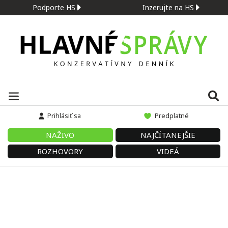
Podporte HS
Inzerujte na HS
Prihlásiť sa
Predplatné
NAŽIVO
NAJČÍTANEJŠIE
ROZHOVORY
VIDEÁ