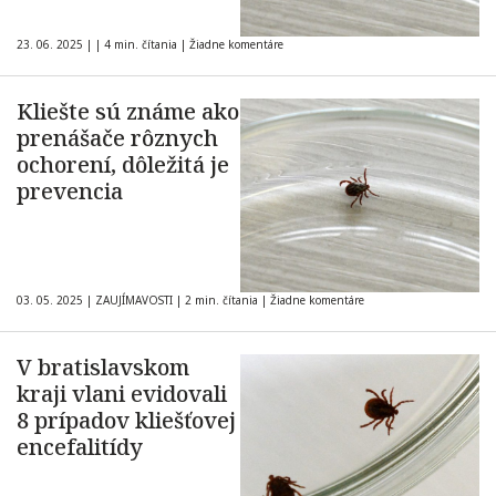
23. 06. 2025
|
|
4 min. čítania
|
Žiadne komentáre
Kliešte sú známe ako
prenášače rôznych
ochorení, dôležitá je
prevencia
03. 05. 2025
|
ZAUJÍMAVOSTI
|
2 min. čítania
|
Žiadne komentáre
V bratislavskom
kraji vlani evidovali
8 prípadov kliešťovej
encefalitídy