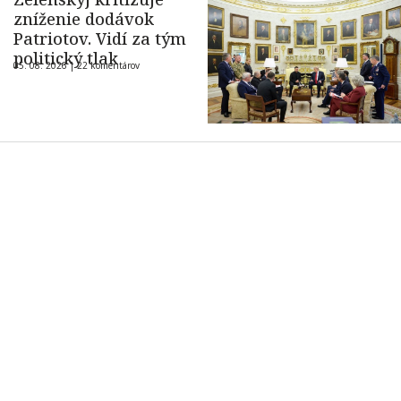
zníženie dodávok
Patriotov. Vidí za tým
politický tlak
05. 08. 2026 |
22 komentárov