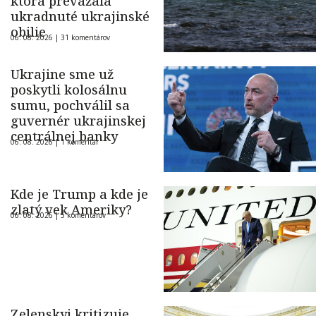
ktorá prevážala
ukradnuté ukrajinské
obilie
06. 08. 2026 |
31 komentárov
Ukrajine sme už
poskytli kolosálnu
sumu, pochválil sa
guvernér ukrajinskej
centrálnej banky
06. 08. 2026 |
1 komentár
Kde je Trump a kde je
zlatý vek Ameriky?
06. 08. 2026 |
5 komentárov
Zelenskyj kritizuje