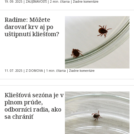
19. 09. 2025
|
ZAUJÍMAVOSTI
|
2 min. čítania
|
Žiadne komentáre
Radíme: Môžete
darovať krv aj po
uštipnutí kliešťom?
11. 07. 2025
|
Z DOMOVA
|
1 min. čítania
|
Žiadne komentáre
Kliešťová sezóna je v
plnom prúde,
odborníci radia, ako
sa chrániť