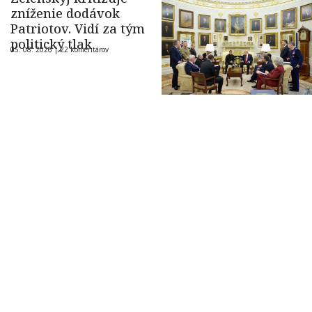
zníženie dodávok
Patriotov. Vidí za tým
politický tlak
05. 08. 2026 |
22 komentárov