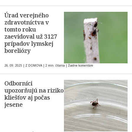
Úrad verejného
zdravotníctva v
tomto roku
zaevidoval už 3127
prípadov lymskej
boreliózy
26. 09. 2025
|
Z DOMOVA
|
2 min. čítania
|
Žiadne komentáre
Odborníci
upozorňujú na riziko
kliešťov aj počas
jesene