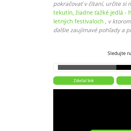
pokračovať v čítaní, určite si 
tekutín, žiadne ťažké jedlá - 
letných festivaloch
, v ktoro
ďalšie zaujímavé pohľady a pr
Sledujte
Zdieľať link