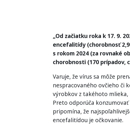
„Od začiatku roka k 17. 9. 2
encefalitídy (chorobnosť 2,
s rokom 2024 (za rovnaké ob
chorobnosti (170 prípadov, 
Varuje, že vírus sa môže pren
nespracovaného ovčieho či 
výrobkov z takéhoto mlieka, 
Preto odporúča konzumovať 
pripomína, že najspoľahlivej
encefalitídou je očkovanie.