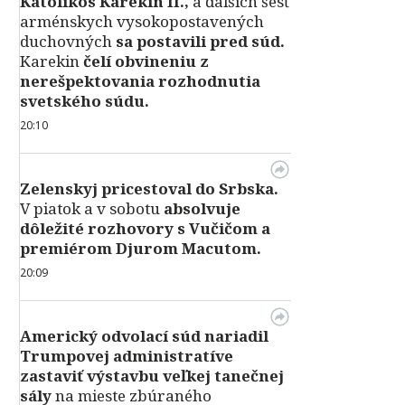
Katolikos Karekin II.,
a ďalších šesť
arménskych vysokopostavených
duchovných
sa postavili pred súd.
Karekin
čelí obvineniu z
nerešpektovania rozhodnutia
svetského súdu.
20:10
Zelenskyj pricestoval do Srbska.
V piatok a v sobotu
absolvuje
dôležité rozhovory s Vučičom a
premiérom Djurom Macutom.
20:09
Americký odvolací súd nariadil
Trumpovej administratíve
zastaviť výstavbu veľkej tanečnej
sály
na mieste zbúraného