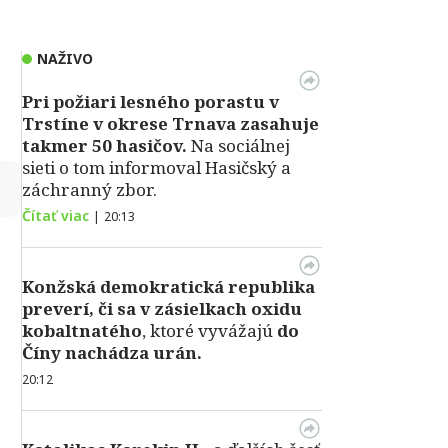
NAŽIVO
Pri požiari lesného porastu v
Trstíne v okrese Trnava zasahuje
takmer 50 hasičov.
Na sociálnej
sieti o tom informoval Hasičský a
↻
záchranný zbor.
Čítať viac
|
20:13
Konžská demokratická republika
preverí, či sa v zásielkach oxidu
kobaltnatého
, ktoré vyvážajú
do
Číny nachádza urán.
20:12