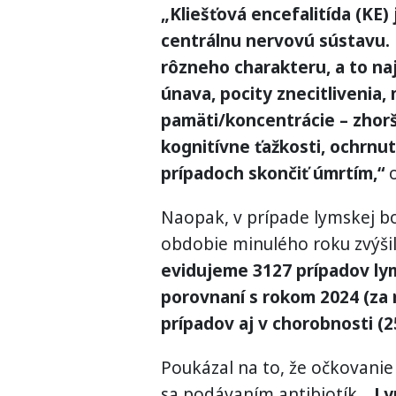
„Kliešťová encefalitída (KE)
centrálnu nervovú sústavu.
rôzneho charakteru, a to na
únava, pocity znecitlivenia,
pamäti/koncentrácie – zhorš
kognitívne ťažkosti, ochrnut
prípadoch skončiť úmrtím,“
o
Naopak, v prípade lymskej bo
obdobie minulého roku zvýši
evidujeme 3127 prípadov lym
porovnaní s rokom 2024 (za 
prípadov aj v chorobnosti (2
Poukázal na to, že očkovanie 
sa podávaním antibiotík.
„Ly