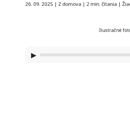
26. 09. 2025
|
Z domova
|
2 min. čítania
|
Ži
Ilustračné fot
▶