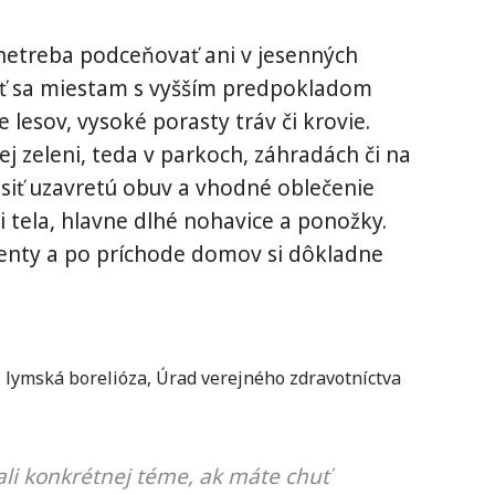
a netreba podceňovať ani v jesenných
ť sa miestam s vyšším predpokladom
e lesov, vysoké porasty tráv či krovie.
ej zeleni, teda v parkoch, záhradách či na
osiť uzavretú obuv a vhodné oblečenie
i tela, hlavne dlhé nohavice a ponožky.
lenty a po príchode domov si dôkladne
,
lymská borelióza
,
Úrad verejného zdravotníctva
li konkrétnej téme, ak máte chuť