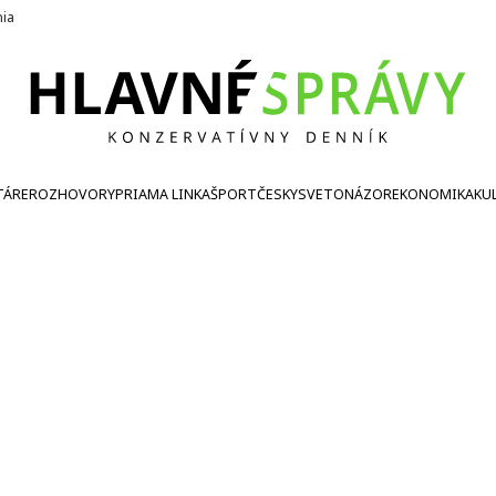
nia
TÁRE
ROZHOVORY
PRIAMA LINKA
ŠPORT
ČESKY
SVETONÁZOR
EKONOMIKA
KU