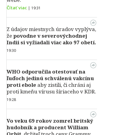
Čítať viac
|
19:31
Z údajov miestnych úradov vyplýva,
že
povodne v severovýchodnej
Indii si vyžiadali viac ako 97 obetí.
19:30
WHO odporučila otestovať na
ľuďoch jedinú schválenú vakcínu
proti ebole
aby zistili, či chráni aj
proti kmeňu vírusu šíriaceho v KDR.
19:28
Vo veku 69 rokov zomrel britský
hudobník a producent William
Orbit
, držiteľ troch ceny Grammy,