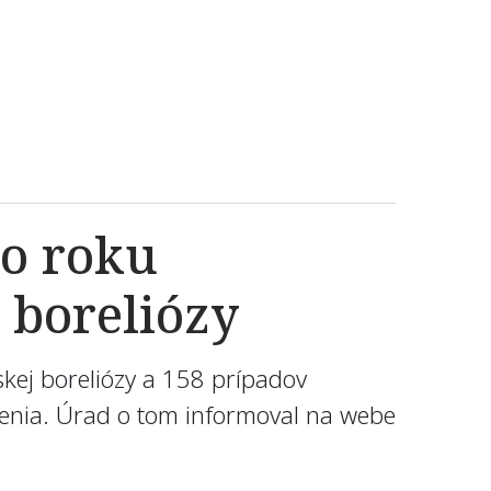
to roku
 boreliózy
kej boreliózy a 158 prípadov
eštenia. Úrad o tom informoval na webe