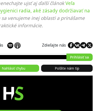
nenechajte ujsť aj ďalší článok
Veľa
hygienici radia, aké zásady dodržiavať na
m sa venujeme inej oblasti a prinášame
aktické informácie.
 nás
Zdieľajte nás
Prihlásiť sa
Nahlásiť chybu
Pošlite nám tip