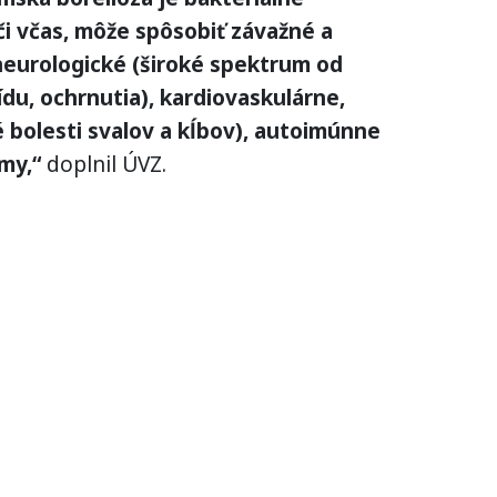
či včas, môže spôsobiť závažné a
neurologické (široké spektrum od
ídu, ochrnutia), kardiovaskulárne,
é bolesti svalov a kĺbov), autoimúnne
my,“
doplnil ÚVZ.