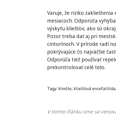
Varuje, že riziko zakliešteni
mesiacoch. Odporúča vyhýba
výskytu kliešťov, ako sú okraj
Pozor treba dať aj pri mestsk
cintorínoch. V prírode radí n
pokrývajúce čo najväčšie čast
Odporúča tiež používať repe
prekontrolovať celé telo.
Tagy:
kliešte
,
kliešťová encefalitída
V tomto článku sme sa venova