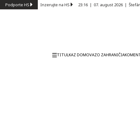
Podporte HS
Inzerujte na HS
23:16
|
07. august 2026
|
Štefá
TITULKA
Z DOMOVA
ZO ZAHRANIČIA
KOMEN