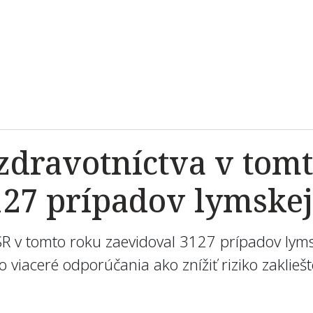
zdravotníctva v tom
127 prípadov lymskej
SR v tomto roku zaevidoval 3127 prípadov lyms
eto viaceré odporúčania ako znížiť riziko zakli