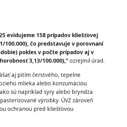
025 evidujeme 158 prípadov kliešťovej
91/100.000), čo predstavuje v porovnaní
dobie) pokles v počte prípadov aj v
chorobnosť 3,13/100.000),“
ozrejmil úrad.
ášať aj pitím čerstvého, tepelne
kozieho mlieka alebo konzumáciou
ako sú napríklad syry alebo bryndza.
pasterizované výrobky. ÚVZ zároveň
šou ochranou pred kliešťovou