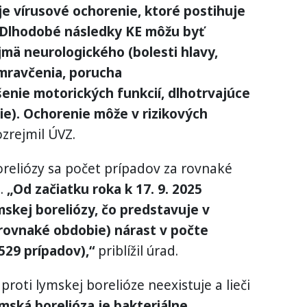
 je vírusové ochorenie, ktoré postihuje
 Dlhodobé následky KE môžu byť
jmä neurologického (bolesti hlavy,
 mravčenia, porucha
enie motorických funkcií, dlhotrvajúce
ie). Ochorenie môže v rizikových
zrejmil ÚVZ.
reliózy sa počet prípadov za rovnaké
l.
„Od začiatku roka k 17. 9. 2025
skej boreliózy, čo predstavuje v
rovnaké obdobie) nárast v počte
529 prípadov),“
priblížil úrad.
proti lymskej borelióze neexistuje a lieči
mská borelióza je bakteriálne