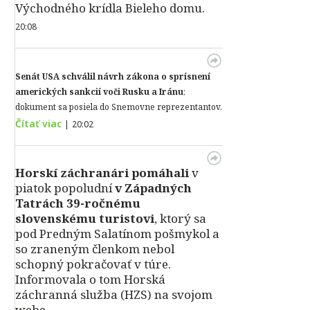
Východného krídla Bieleho domu.
20:08
Senát USA schválil návrh zákona o sprísnení
amerických sankcií voči Rusku a Iránu
;
dokument sa posiela do Snemovne reprezentantov.
Čítať viac
|
20:02
Horskí záchranári pomáhali
v
piatok popoludní
v Západných
Tatrách 39-ročnému
slovenskému turistovi
, ktorý sa
pod Predným Salatínom pošmykol a
so zraneným členkom nebol
schopný pokračovať v túre.
Informovala o tom Horská
záchranná služba (HZS) na svojom
webe.