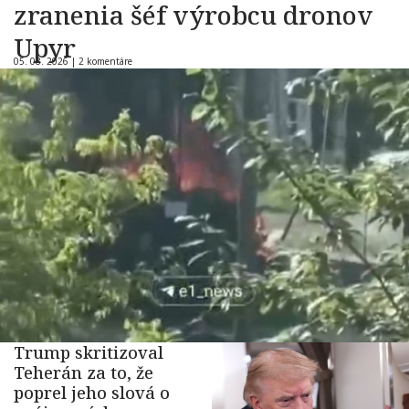
zranenia šéf výrobcu dronov
Upyr
05. 08. 2026 |
2 komentáre
Trump skritizoval
Teherán za to, že
poprel jeho slová o