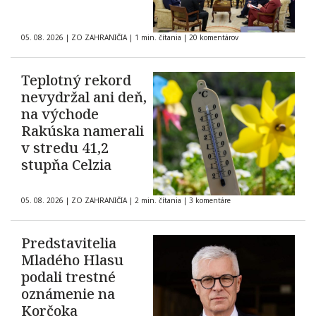
05. 08. 2026
|
ZO ZAHRANIČIA
|
1 min. čítania
|
20 komentárov
Teplotný rekord
nevydržal ani deň,
na východe
Rakúska namerali
v stredu 41,2
stupňa Celzia
05. 08. 2026
|
ZO ZAHRANIČIA
|
2 min. čítania
|
3 komentáre
Predstavitelia
Mladého Hlasu
podali trestné
oznámenie na
Korčoka