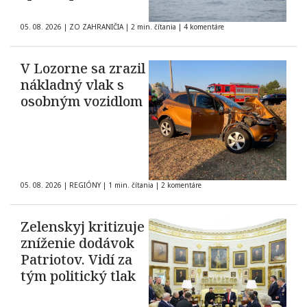
05. 08. 2026
|
ZO ZAHRANIČIA
|
2 min. čítania
|
4 komentáre
V Lozorne sa zrazil
nákladný vlak s
osobným vozidlom
05. 08. 2026
|
REGIÓNY
|
1 min. čítania
|
2 komentáre
Zelenskyj kritizuje
zníženie dodávok
Patriotov. Vidí za
tým politický tlak