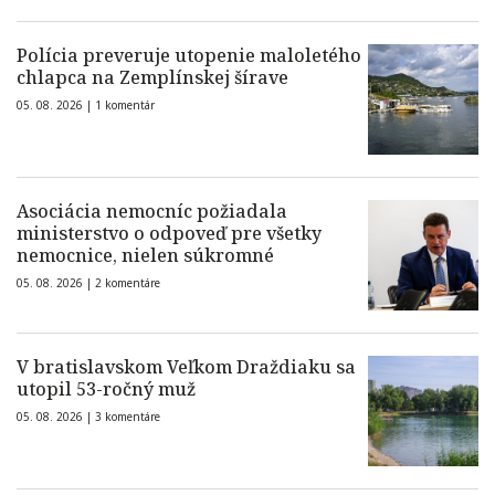
Polícia preveruje utopenie maloletého
chlapca na Zemplínskej šírave
05. 08. 2026 |
1 komentár
Asociácia nemocníc požiadala
ministerstvo o odpoveď pre všetky
nemocnice, nielen súkromné
05. 08. 2026 |
2 komentáre
V bratislavskom Veľkom Draždiaku sa
utopil 53-ročný muž
05. 08. 2026 |
3 komentáre