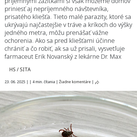
príjemnými zážitkami si však môžeme domov
priniesť aj nepríjemného návštevníka,
prisatého kliešťa. Tieto malé parazity, ktoré sa
ukrývajú najčastejšie v tráve a kríkoch do výšky
jedného metra, môžu prenášať vážne
ochorenia. Ako sa pred kliešťami účinne
chrániť a čo robiť, ak sa už prisali, vysvetľuje
farmaceut Erik Novanský z lekárne Dr. Max
HS / SITA
23. 06. 2025
|
|
4 min. čítania
|
Žiadne komentáre
|