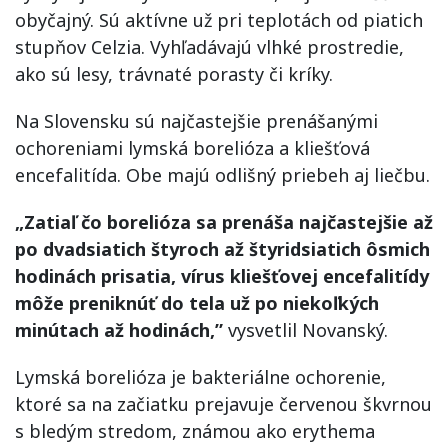
obyčajný. Sú aktívne už pri teplotách od piatich
stupňov Celzia. Vyhľadávajú vlhké prostredie,
ako sú lesy, trávnaté porasty či kríky.
Na Slovensku sú najčastejšie prenášanými
ochoreniami lymská borelióza a kliešťová
encefalitída. Obe majú odlišný priebeh aj liečbu.
„Zatiaľ čo borelióza sa prenáša najčastejšie až
po dvadsiatich štyroch až štyridsiatich ôsmich
hodinách prisatia, vírus kliešťovej encefalitídy
môže preniknúť do tela už po niekoľkých
minútach až hodinách,”
vysvetlil Novanský.
Lymská borelióza je bakteriálne ochorenie,
ktoré sa na začiatku prejavuje červenou škvrnou
s bledým stredom, známou ako erythema