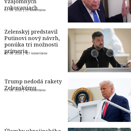
vzájomných
rokovaniach
03. 08. 2026 |
23 komentárov
Zelenskyj predstavil
Putinovi nový návrh,
ponúka tri možnosti
prímeria
03. 08. 2026 |
421 komentárov
Trump nedodá rakety
Zelenskému
03. 08. 2026 |
45 komentárov