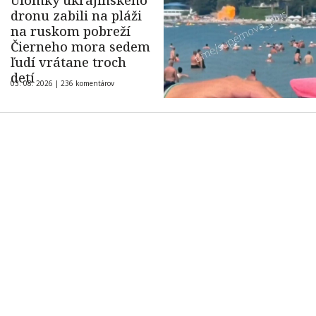
Úlomky ukrajinského
dronu zabili na pláži
na ruskom pobreží
Čierneho mora sedem
ľudí vrátane troch
detí
03. 08. 2026 |
236 komentárov