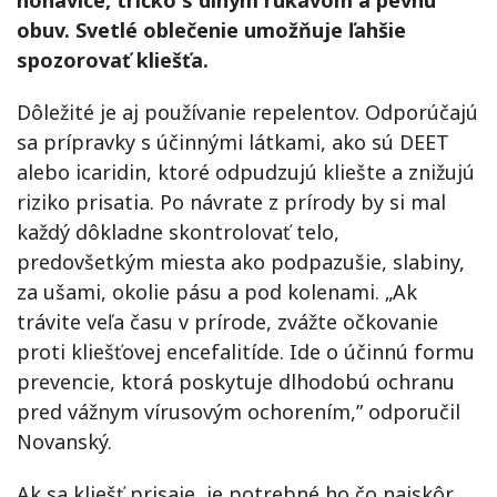
nohavice, tričko s dlhým rukávom a pevnú
obuv. Svetlé oblečenie umožňuje ľahšie
spozorovať kliešťa.
Dôležité je aj používanie repelentov. Odporúčajú
sa prípravky s účinnými látkami, ako sú DEET
alebo icaridin, ktoré odpudzujú kliešte a znižujú
riziko prisatia. Po návrate z prírody by si mal
každý dôkladne skontrolovať telo,
predovšetkým miesta ako podpazušie, slabiny,
za ušami, okolie pásu a pod kolenami. „Ak
trávite veľa času v prírode, zvážte očkovanie
proti kliešťovej encefalitíde. Ide o účinnú formu
prevencie, ktorá poskytuje dlhodobú ochranu
pred vážnym vírusovým ochorením,” odporučil
Novanský.
Ak sa kliešť prisaje, je potrebné ho čo najskôr