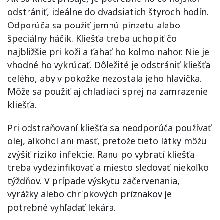
odstrániť, ideálne do dvadsiatich štyroch hodín.
Odporúča sa použiť jemnú pinzetu alebo
špeciálny háčik. Kliešťa treba uchopiť čo
najbližšie pri koži a ťahať ho kolmo nahor. Nie je
vhodné ho vykrúcať. Dôležité je odstrániť kliešťa
celého, aby v pokožke nezostala jeho hlavička.
Môže sa použiť aj chladiaci sprej na zamrazenie
kliešťa.
Pri odstraňovaní kliešťa sa neodporúča používať
olej, alkohol ani masť, pretože tieto látky môžu
zvýšiť riziko infekcie. Ranu po vybratí kliešťa
treba vydezinfikovať a miesto sledovať niekoľko
týždňov. V prípade výskytu začervenania,
vyrážky alebo chrípkových príznakov je
potrebné vyhľadať lekára.