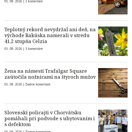
05. 08. 2026 |
2 komentáre
Teplotný rekord nevydržal ani deň, na
východe Rakúska namerali v stredu
41,2 stupňa Celzia
05. 08. 2026 |
3 komentáre
Žena na námestí Trafalgar Square
zaútočila nožnicami na štyroch mužov
05. 08. 2026 |
Žiadne komentáre
Slovenskí policajti v Chorvátsku
pomáhali pri podvode s ubytovaním i
s defektom
05. 08. 2026 |
Žiadne komentáre