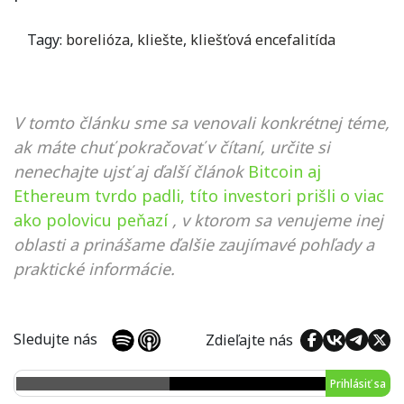
Tagy:
borelióza
,
kliešte
,
kliešťová encefalitída
V tomto článku sme sa venovali konkrétnej téme,
ak máte chuť pokračovať v čítaní, určite si
nenechajte ujsť aj ďalší článok
Bitcoin aj
Ethereum tvrdo padli, títo investori prišli o viac
ako polovicu peňazí
, v ktorom sa venujeme inej
oblasti a prinášame ďalšie zaujímavé pohľady a
praktické informácie.
Sledujte nás
Zdieľajte nás
Prihlásiť sa