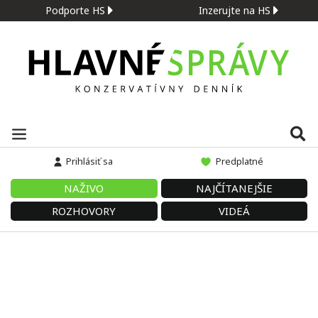
Podporte HS
Inzerujte na HS
Prihlásiť sa
Predplatné
NAŽIVO
NAJČÍTANEJŠIE
ROZHOVORY
VIDEÁ