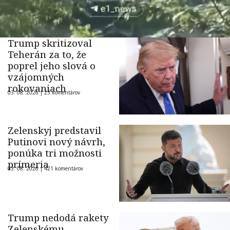
Trump skritizoval
Teherán za to, že
poprel jeho slová o
vzájomných
rokovaniach
03. 08. 2026 |
23 komentárov
Zelenskyj predstavil
Putinovi nový návrh,
ponúka tri možnosti
prímeria
03. 08. 2026 |
421 komentárov
Trump nedodá rakety
Zelenskému