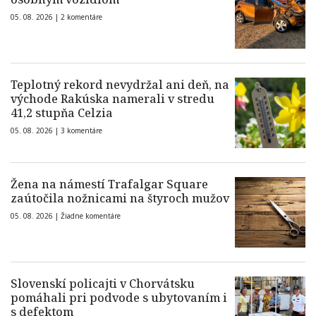
05. 08. 2026 |
2 komentáre
Teplotný rekord nevydržal ani deň, na
východe Rakúska namerali v stredu
41,2 stupňa Celzia
05. 08. 2026 |
3 komentáre
Žena na námestí Trafalgar Square
zaútočila nožnicami na štyroch mužov
05. 08. 2026 |
Žiadne komentáre
Slovenskí policajti v Chorvátsku
pomáhali pri podvode s ubytovaním i
s defektom