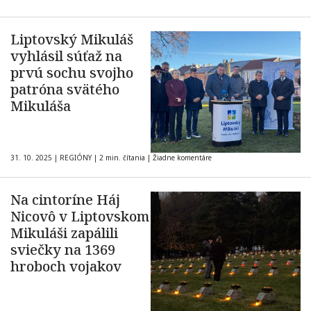
Liptovský Mikuláš
vyhlásil súťaž na
prvú sochu svojho
patróna svätého
Mikuláša
31. 10. 2025
|
REGIÓNY
|
2 min. čítania
|
Žiadne komentáre
Na cintoríne Háj
Nicovô v Liptovskom
Mikuláši zapálili
sviečky na 1369
hroboch vojakov