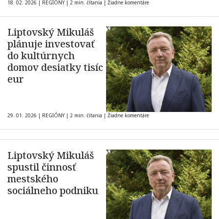
18. 02. 2026
|
REGIÓNY
|
2 min. čítania
|
Žiadne komentáre
Liptovský Mikuláš
plánuje investovať
do kultúrnych
domov desiatky tisíc
eur
29. 01. 2026
|
REGIÓNY
|
2 min. čítania
|
Žiadne komentáre
Liptovský Mikuláš
spustil činnosť
mestského
sociálneho podniku