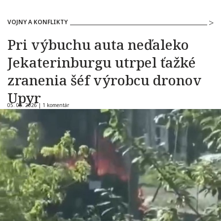
VOJNY A KONFLIKTY
Pri výbuchu auta neďaleko
Jekaterinburgu utrpel ťažké
zranenia šéf výrobcu dronov
Upyr
05. 08. 2026 |
1 komentár