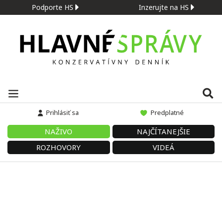
Podporte HS
Inzerujte na HS
Prihlásiť sa
Predplatné
NAŽIVO
NAJČÍTANEJŠIE
ROZHOVORY
VIDEÁ