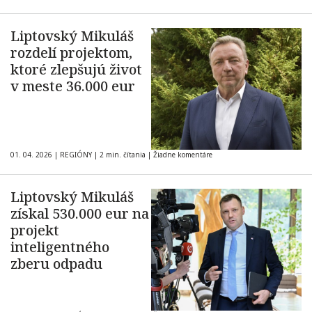
Liptovský Mikuláš
rozdelí projektom,
ktoré zlepšujú život
v meste 36.000 eur
01. 04. 2026
|
REGIÓNY
|
2 min. čítania
|
Žiadne komentáre
Liptovský Mikuláš
získal 530.000 eur na
projekt
inteligentného
zberu odpadu