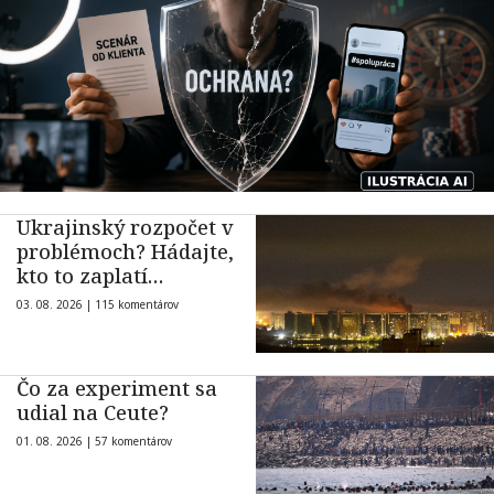
Ukrajinský rozpočet v
problémoch? Hádajte,
kto to zaplatí…
03. 08. 2026 |
115 komentárov
Čo za experiment sa
udial na Ceute?
01. 08. 2026 |
57 komentárov