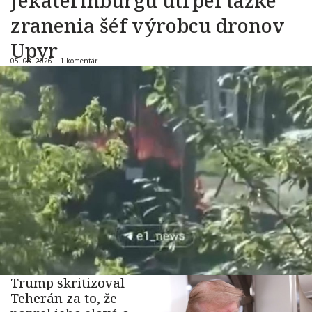
Jekaterinburgu utrpel ťažké
zranenia šéf výrobcu dronov
Upyr
05. 08. 2026 |
1 komentár
Trump skritizoval
Teherán za to, že