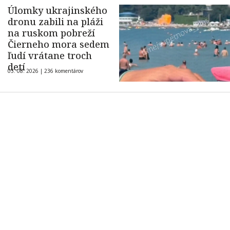
Úlomky ukrajinského
dronu zabili na pláži
na ruskom pobreží
Čierneho mora sedem
ľudí vrátane troch
detí
03. 08. 2026 |
236 komentárov