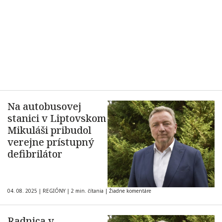
Na autobusovej
stanici v Liptovskom
Mikuláši pribudol
verejne prístupný
defibrilátor
04. 08. 2025
|
REGIÓNY
|
2 min. čítania
|
Žiadne komentáre
Radnica v