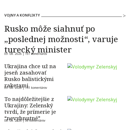
VOJNY A KONFLIKTY
Rusko môže siahnuť po
„poslednej možnosti“, varuje
turecký minister
09. 08. 2026 |
197 komentárov
Ukrajina chce už na
jeseň zasahovať
Rusko balistickými
raketami
09. 08. 2026 |
141 komentárov
To najdôležitejšie z
Ukrajiny: Zelenský
tvrdí, že prímerie je
“nevyhnutné”
08. 08. 2026 |
36 komentárov