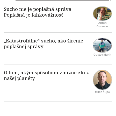
Anton
Čapkovič
Gustáv Murín
Milan Šupa