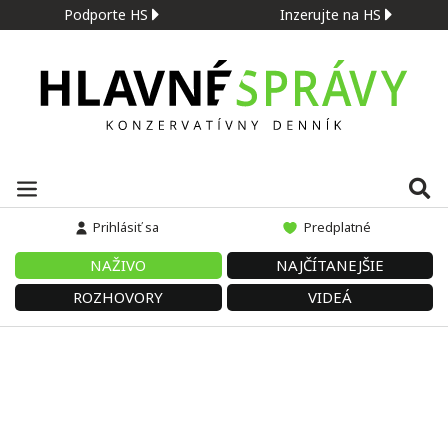
Podporte HS
Inzerujte na HS
Prihlásiť sa
Predplatné
NAŽIVO
NAJČÍTANEJŠIE
ROZHOVORY
VIDEÁ