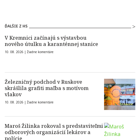
ĎALŠIE Z HS
V Kremnici začínajú s výstavbou
nového útulku a karanténnej stanice
10. 08. 2026 |
Žiadne komentáre
Železničný podchod v Ruskove
skrášlila grafiti maľba s motívom
vlakov
10. 08. 2026 |
Žiadne komentáre
Maroš Žilinka rokoval s predstaviteľmi
odborových organizácií lekárov a
polície