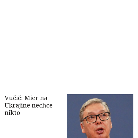
Vučič: Mier na
Ukrajine nechce
nikto