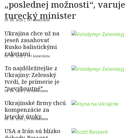
„poslednej možnosti“, varuje
turecký minister
09. 08. 2026 |
197 komentárov
Ukrajina chce už na
jeseň zasahovať
Rusko balistickými
raketami
09. 08. 2026 |
141 komentárov
To najdôležitejšie z
Ukrajiny: Zelenský
tvrdí, že prímerie je
“nevyhnutné”
08. 08. 2026 |
36 komentárov
Ukrajinské firmy chcú
kompenzácie za
letecké útoky
08. 08. 2026 |
51 komentárov
USA a Irán sú blízko
dohody. Bessent