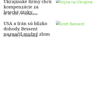
Ukrajinské firmy chcú
kompenzácie za
letecké útoky
08. 08. 2026 |
51 komentárov
USA a Irán sú blízko
dohody. Bessent
naznačil možný zlom
07. 08. 2026 |
18 komentárov