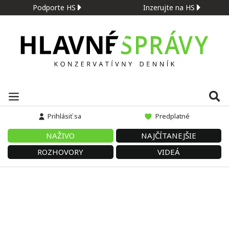
Podporte HS
Inzerujte na HS
Prihlásiť sa
Predplatné
NAŽIVO
NAJČÍTANEJŠIE
ROZHOVORY
VIDEÁ