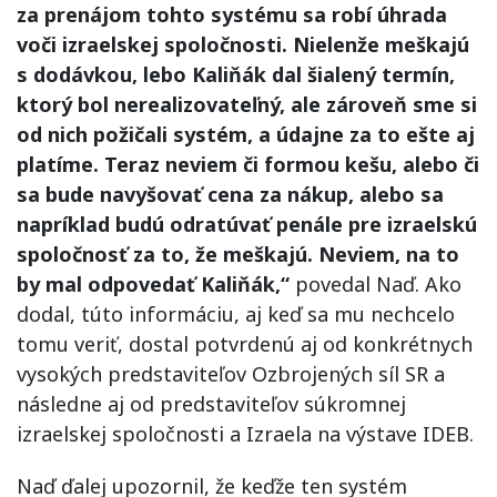
za prenájom tohto systému sa robí úhrada
voči izraelskej spoločnosti. Nielenže meškajú
s dodávkou, lebo Kaliňák dal šialený termín,
ktorý bol nerealizovateľný, ale zároveň sme si
od nich požičali systém, a údajne za to ešte aj
platíme. Teraz neviem či formou kešu, alebo či
sa bude navyšovať cena za nákup, alebo sa
napríklad budú odratúvať penále pre izraelskú
spoločnosť za to, že meškajú. Neviem, na to
by mal odpovedať Kaliňák,“
povedal Naď. Ako
dodal, túto informáciu, aj keď sa mu nechcelo
tomu veriť, dostal potvrdenú aj od konkrétnych
vysokých predstaviteľov Ozbrojených síl SR a
následne aj od predstaviteľov súkromnej
izraelskej spoločnosti a Izraela na výstave IDEB.
Naď ďalej upozornil, že keďže ten systém