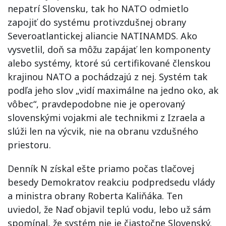
nepatrí Slovensku, tak ho NATO odmietlo
zapojiť do systému protivzdušnej obrany
Severoatlantickej aliancie NATINAMDS. Ako
vysvetlil, doň sa môžu zapájať len komponenty
alebo systémy, ktoré sú certifikované členskou
krajinou NATO a pochádzajú z nej. Systém tak
podľa jeho slov „vidí maximálne na jedno oko, ak
vôbec“, pravdepodobne nie je operovaný
slovenskými vojakmi ale technikmi z Izraela a
slúži len na výcvik, nie na obranu vzdušného
priestoru.
Denník N získal ešte priamo počas tlačovej
besedy Demokratov reakciu podpredsedu vlády
a ministra obrany Roberta Kaliňáka. Ten
uviedol, že Naď objavil teplú vodu, lebo už sám
spomínal, že systém nie je čiastočne Slovenský.