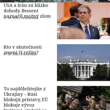
USA a Irán sú blízko
dohody. Bessent
naznačil možný zlom
07. 08. 2026 |
18 komentárov
Kto v skutočnosti
zmení čí režim?
07. 08. 2026 |
8 komentárov
To najdôležitejšie z
Ukrajiny – Rusi
blokujú prístavy, EÚ
blokuje vývoz