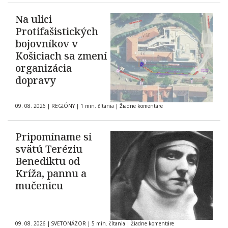
Na ulici
Protifašistických
bojovníkov v
Košiciach sa zmení
organizácia
dopravy
09. 08. 2026
|
REGIÓNY
|
1 min. čítania
|
Žiadne komentáre
Pripomíname si
svätú Teréziu
Benediktu od
Kríža, pannu a
mučenicu
09. 08. 2026
|
SVETONÁZOR
|
5 min. čítania
|
Žiadne komentáre