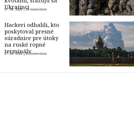
kvótami, sťažujú sa
Ukrajinci
07. 08. 2026 |
26 komentárov
Hackeri odhalili, kto
poskytoval presné
súradnice pre útoky
na ruské ropné
terminály
07. 08. 2026 |
67 komentárov