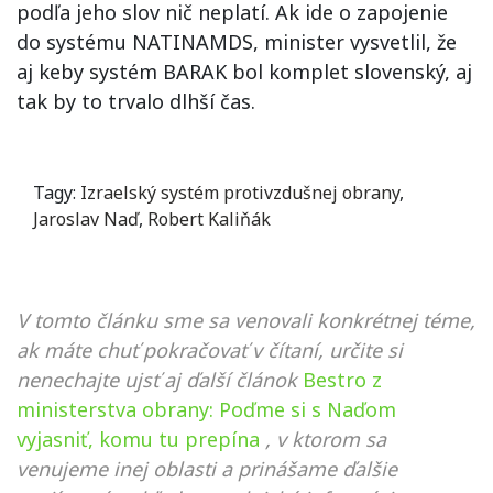
podľa jeho slov nič neplatí. Ak ide o zapojenie
do systému NATINAMDS, minister vysvetlil, že
aj keby systém BARAK bol komplet slovenský, aj
tak by to trvalo dlhší čas.
Tagy:
Izraelský systém protivzdušnej obrany
,
Jaroslav Naď
,
Robert Kaliňák
V tomto článku sme sa venovali konkrétnej téme,
ak máte chuť pokračovať v čítaní, určite si
nenechajte ujsť aj ďalší článok
Bestro z
ministerstva obrany: Poďme si s Naďom
vyjasniť, komu tu prepína
, v ktorom sa
venujeme inej oblasti a prinášame ďalšie