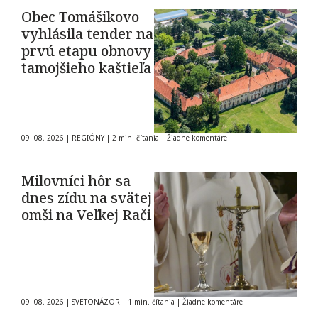
Obec Tomášikovo
vyhlásila tender na
prvú etapu obnovy
tamojšieho kaštieľa
09. 08. 2026
|
REGIÓNY
|
2 min. čítania
|
Žiadne komentáre
Milovníci hôr sa
dnes zídu na svätej
omši na Veľkej Rači
09. 08. 2026
|
SVETONÁZOR
|
1 min. čítania
|
Žiadne komentáre