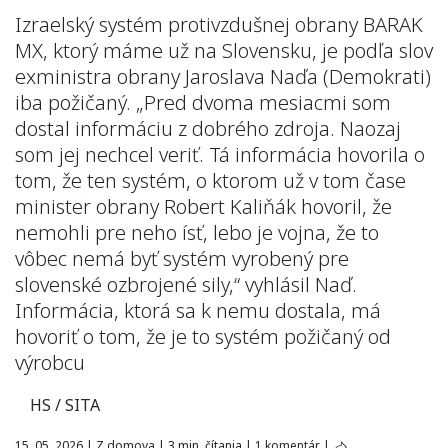
Izraelský systém protivzdušnej obrany BARAK
MX, ktorý máme už na Slovensku, je podľa slov
exministra obrany Jaroslava Naďa (Demokrati)
iba požičaný. „Pred dvoma mesiacmi som
dostal informáciu z dobrého zdroja. Naozaj
som jej nechcel veriť. Tá informácia hovorila o
tom, že ten systém, o ktorom už v tom čase
minister obrany Robert Kaliňák hovoril, že
nemohli pre neho ísť, lebo je vojna, že to
vôbec nemá byť systém vyrobený pre
slovenské ozbrojené sily,“ vyhlásil Naď.
Informácia, ktorá sa k nemu dostala, má
hovoriť o tom, že je to systém požičaný od
výrobcu
HS / SITA
15. 05. 2026
|
Z domova
|
3 min. čítania
|
1 komentár
|