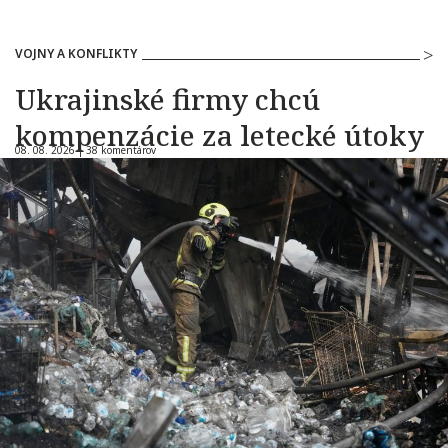
VOJNY A KONFLIKTY
Ukrajinské firmy chcú
kompenzácie za letecké útoky
08. 08. 2026 |
38 komentárov