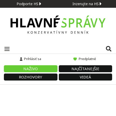
Podporte HS
Inzerujte na HS
Prihlásiť sa
Predplatné
NAŽIVO
NAJČÍTANEJŠIE
ROZHOVORY
VIDEÁ