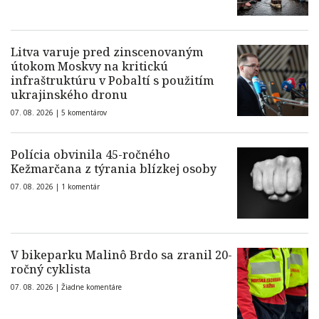
Litva varuje pred zinscenovaným
útokom Moskvy na kritickú
infraštruktúru v Pobaltí s použitím
ukrajinského dronu
07. 08. 2026 |
5 komentárov
Polícia obvinila 45-ročného
Kežmarčana z týrania blízkej osoby
07. 08. 2026 |
1 komentár
V bikeparku Malinô Brdo sa zranil 20-
ročný cyklista
07. 08. 2026 |
Žiadne komentáre