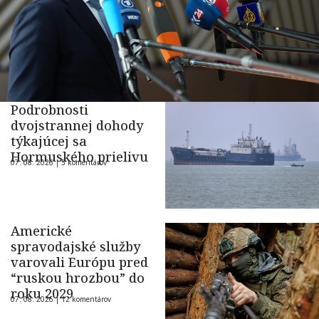
Podrobnosti
dvojstrannej dohody
týkajúcej sa
Hormuského prielivu
07. 08. 2026 |
5 komentárov
Americké
spravodajské služby
varovali Európu pred
“ruskou hrozbou” do
roku 2029
07. 08. 2026 |
12 komentárov