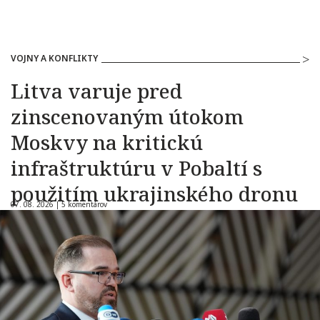
VOJNY A KONFLIKTY
Litva varuje pred
zinscenovaným útokom
Moskvy na kritickú
infraštruktúru v Pobaltí s
použitím ukrajinského dronu
07. 08. 2026 |
5 komentárov