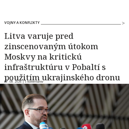
VOJNY A KONFLIKTY
Litva varuje pred
zinscenovaným útokom
Moskvy na kritickú
infraštruktúru v Pobaltí s
použitím ukrajinského dronu
07. 08. 2026 |
5 komentárov