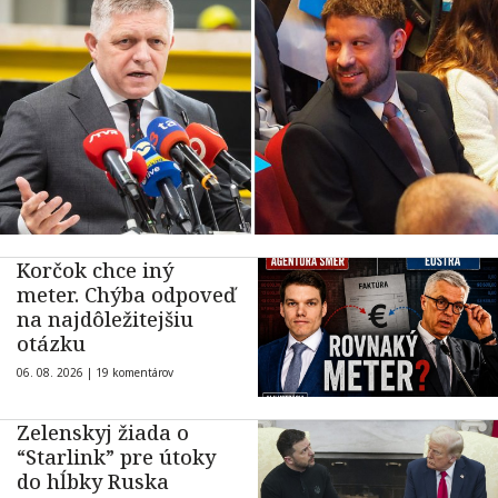
Korčok chce iný
meter. Chýba odpoveď
na najdôležitejšiu
otázku
06. 08. 2026 |
19 komentárov
Zelenskyj žiada o
“Starlink” pre útoky
do hĺbky Ruska