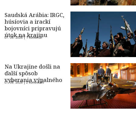
Saudská Arábia: IRGC,
húsíovia a irackí
bojovníci pripravujú
útok na krajinu
07. 08. 2026 |
1 komentár
Na Ukrajine došli na
ďalší spôsob
vyberania výpalného
07. 08. 2026 |
2 komentáre