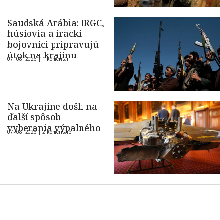
Saudská Arábia: IRGC,
húsíovia a irackí
bojovníci pripravujú
útok na krajinu
07. 08. 2026 |
1 komentár
Na Ukrajine došli na
ďalší spôsob
vyberania výpalného
07. 08. 2026 |
2 komentáre