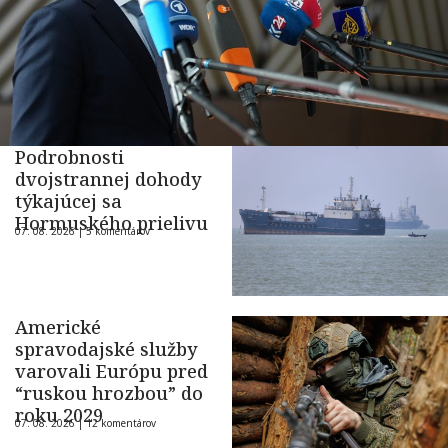
Podrobnosti
dvojstrannej dohody
týkajúcej sa
Hormuského prielivu
07. 08. 2026 |
5 komentárov
Americké
spravodajské služby
varovali Európu pred
“ruskou hrozbou” do
roku 2029
07. 08. 2026 |
12 komentárov