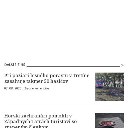
ĎALŠIE Z HS
Pri požiari lesného porastu v Trstíne
zasahuje takmer 50 hasičov
07. 08. 2026 |
Žiadne komentáre
Horskí záchranári pomohli v
Západných Tatrách turistovi so
zraneným členkom