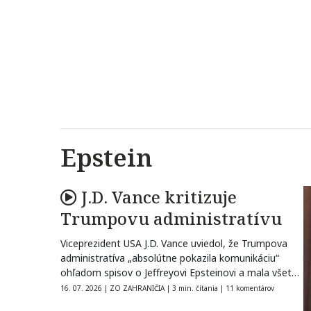
Epstein
J.D. Vance kritizuje
Trumpovu administratívu
Viceprezident USA J.D. Vance uviedol, že Trumpova
administratíva „absolútne pokazila komunikáciu“
ohľadom spisov o Jeffreyovi Epsteinovi a mala všetko
zverejniť…
16. 07. 2026
|
ZO ZAHRANIČIA
|
3 min. čítania
|
11 komentárov