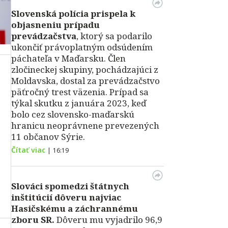
Slovenská polícia prispela k
objasneniu prípadu
prevádzačstva
, ktorý sa podarilo
ukončiť právoplatným odsúdením
páchateľa v Maďarsku. Člen
zločineckej skupiny, pochádzajúci z
Moldavska, dostal za prevádzačstvo
päťročný trest väzenia. Prípad sa
týkal skutku z januára 2023, keď
bolo cez slovensko-maďarskú
hranicu neoprávnene prevezených
11 občanov Sýrie.
Čítať viac
|
16:19
Slováci spomedzi štátnych
inštitúcií dôveru najviac
Hasičskému a záchrannému
zboru SR.
Dôveru mu vyjadrilo 96,9