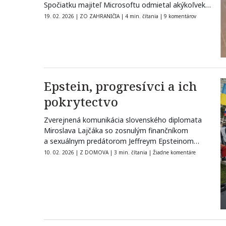
Spočiatku majiteľ Microsoftu odmietal akýkoľvek
kontakt so sexuálnym predátorom,…
19. 02. 2026
|
ZO ZAHRANIČIA
|
4 min. čítania
|
9 komentárov
Epstein, progresívci a ich
pokrytectvo
Zverejnená komunikácia slovenského diplomata
Miroslava Lajčáka so zosnulým finančníkom
a sexuálnym predátorom Jeffreym Epsteinom
„nahrala“ opozícii do karát. Lenže Lajčák nebol…
10. 02. 2026
|
Z DOMOVA
|
3 min. čítania
|
Žiadne komentáre