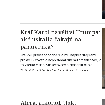
Kráľ Karol navštívi Trumpa:
aké úskalia čakajú na
panovníka?
Kráľ čelí pravdepodobne svojmu najdôležitejšiemu
prejavu v živote a nepredvídateľnému prezidentovi, a
to všetko v tieni Sussexovcov a škandálu okolo…
27. 04. 2026
|
ZO ZAHRANIČIA
|
6 min. čítania
|
2 komentáre
Aféra, alkohol, tlak: