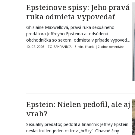
Epsteinove spisy: Jeho pravá
ruka odmieta vypovedať
Ghislaine Maxwellová, pravá ruka sexuálneho
predátora Jeffreyho Epsteina a odsúdená
obchodníčka so sexom, odmieta v prípade vypovedať
– a zároveň žiada o…
10. 02. 2026
|
ZO ZAHRANIČIA
|
3 min. čítania
|
Žiadne komentáre
Epstein: Nielen pedofil, ale aj
vrah?
Sexuálny predátor, pedofil a finančník Jeffrey Epstein
nevlastnil len jeden ostrov „hrôzy“. Ohavné činy