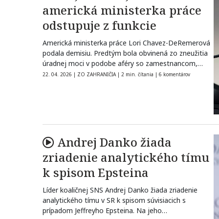
americká ministerka práce
odstupuje z funkcie
Americká ministerka práce Lori Chavez-DeRemerová
podala demisiu. Predtým bola obvinená zo zneužitia
úradnej moci v podobe aféry so zamestnancom,
ako…
22. 04. 2026
|
ZO ZAHRANIČIA
|
2 min. čítania
|
6 komentárov
Andrej Danko žiada
zriadenie analytického tímu
k spisom Epsteina
Líder koaličnej SNS Andrej Danko žiada zriadenie
analytického tímu v SR k spisom súvisiacich s
prípadom Jeffreyho Epsteina. Na jeho…