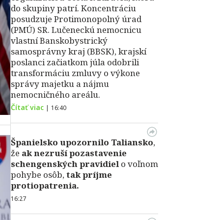
do skupiny patrí. Koncentráciu
posudzuje Protimonopolný úrad
(PMÚ) SR. Lučeneckú nemocnicu
vlastní Banskobystrický
samosprávny kraj (BBSK), krajskí
poslanci začiatkom júla odobrili
transformáciu zmluvy o výkone
správy majetku a nájmu
nemocničného areálu.
Čítať viac
|
16:40
Španielsko upozornilo Taliansko
,
že
ak nezruší pozastavenie
schengenských pravidiel
o voľnom
pohybe osôb,
tak príjme
protiopatrenia.
16:27