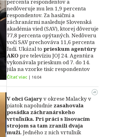
percenta respondentov a
nedôveruje mu len 1,9 percenta
respondentov. Za hasičmi a
záchranármi nasleduje Slovenská
akadémia vied (SAV), ktorej dôveruje
77,8 percenta opýtaných. Nedôveru
voči SAV prechováva 11,6 percenta
ľudí. Ukázal to
prieskum agentúry
AKO
pre televíziu JOJ 24. Agentúra
vykonávala prieskum od 7. do 14.
júla na vzorke tisíc respondentov
Čítať viac
|
16:04
V obci Gajary
v okrese Malacky v
piatok napoludnie
zasahovala
posádka záchranárskeho
vrtuľníka. Pri práci s lisovacím
strojom sa tam zranili dvaja
muži.
Jedného z nich vrtuľník