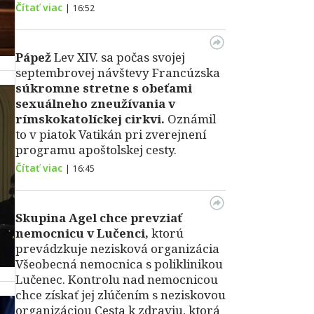
Čítať viac
|
16:52
Pápež
Lev XIV. sa počas svojej
septembrovej návštevy Francúzska
súkromne stretne s obeťami
sexuálneho zneužívania v
rímskokatolíckej cirkvi.
Oznámil
to v piatok Vatikán pri zverejnení
programu apoštolskej cesty.
Čítať viac
|
16:45
Skupina Agel chce prevziať
nemocnicu v Lučenci,
ktorú
prevádzkuje nezisková organizácia
Všeobecná nemocnica s poliklinikou
Lučenec. Kontrolu nad nemocnicou
chce získať jej zlúčením s neziskovou
organizáciou Cesta k zdraviu, ktorá