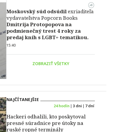
Moskovský súd odsúdil
exriaditeľa
vydavateľstva Popcorn Books
Dmitrija Protopopova na
podmienečný trest 4 roky za
predaj kníh s LGBT+ tematikou.
15:40
ZOBRAZIŤ VŠETKY
NAJČÍTANEJŠIE
24 hodín
|
3 dni
|
7 dní