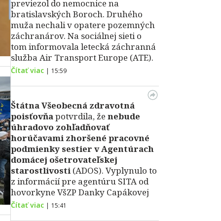
previezol do nemocnice na
bratislavských Boroch. Druhého
muža nechali v opatere pozemných
záchranárov. Na sociálnej sieti o
tom informovala letecká záchranná
služba Air Transport Europe (ATE).
Čítať viac
|
15:59
Štátna Všeobecná zdravotná
poisťovňa
potvrdila, že
nebude
úhradovo zohľadňovať
horúčavami zhoršené pracovné
podmienky sestier v Agentúrach
domácej ošetrovateľskej
starostlivosti
(ADOS). Vyplynulo to
z informácií pre agentúru SITA od
hovorkyne VšZP Danky Capákovej
Čítať viac
|
15:41