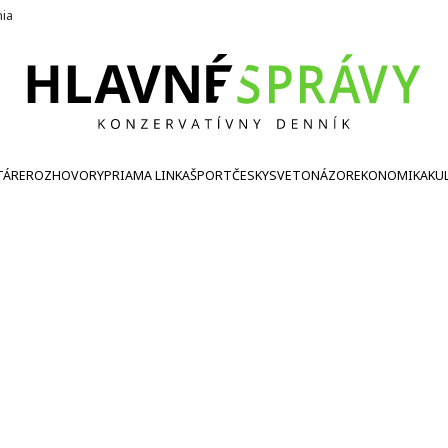
nia
TÁRE
ROZHOVORY
PRIAMA LINKA
ŠPORT
ČESKY
SVETONÁZOR
EKONOMIKA
KU