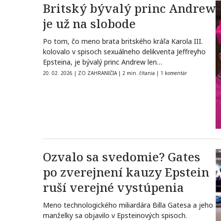
Britský bývalý princ Andrew
je už na slobode
Po tom, čo meno brata britského kráľa Karola III.
kolovalo v spisoch sexuálneho delikventa Jeffreyho
Epsteina, je bývalý princ Andrew len…
20. 02. 2026
|
ZO ZAHRANIČIA
|
2 min. čítania
|
1 komentár
Ozvalo sa svedomie? Gates
po zverejnení kauzy Epstein
ruší verejné vystúpenia
Meno technologického miliardára Billa Gatesa a jeho
manželky sa objavilo v Epsteinových spisoch.