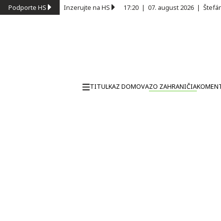
Podporte HS
Inzerujte na HS
17:20
|
07. august 2026
|
Štefá
TITULKA
Z DOMOVA
ZO ZAHRANIČIA
KOMEN