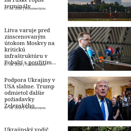
terminály
07. 08. 2026 |
67 komentárov
Litva varuje pred
zinscenovaným
útokom Moskvy na
kritickú
infraštruktúru v
Pobaltí s použitím
07. 08. 2026 |
13 komentárov
ukrajinského dronu
Podpora Ukrajiny v
USA slabne. Trump
odmietol ďalšie
požiadavky
Zelenského
07. 08. 2026 |
50 komentárov
Ukrajinský vodič