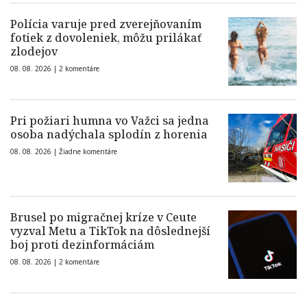
Polícia varuje pred zverejňovaním
fotiek z dovoleniek, môžu prilákať
zlodejov
08. 08. 2026 |
2 komentáre
Pri požiari humna vo Važci sa jedna
osoba nadýchala splodín z horenia
08. 08. 2026 |
Žiadne komentáre
Brusel po migračnej kríze v Ceute
vyzval Metu a TikTok na dôslednejší
boj proti dezinformáciám
08. 08. 2026 |
2 komentáre