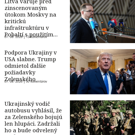
Litva varuje pred
zinscenovaným
útokom Moskvy na
kritickú
infraštruktúru v
Pobaltí s použitím
07. 08. 2026 |
13 komentárov
ukrajinského dronu
Podpora Ukrajiny v
USA slabne. Trump
odmietol ďalšie
požiadavky
Zelenského
07. 08. 2026 |
50 komentárov
Ukrajinský vodič
autobusu vyhlásil, že
za Zelenského bojujú
len hlupáci. Zadržali
ho a bude odvelený