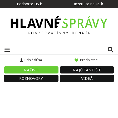
Podporte HS
Inzerujte na HS
Prihlásiť sa
Predplatné
NAŽIVO
NAJČÍTANEJŠIE
ROZHOVORY
VIDEÁ