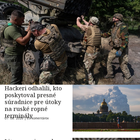
Hackeri odhalili, kto
poskytoval presné
súradnice pre útoky
na ruské ropné
terminály
07. 08. 2026 |
67 komentárov