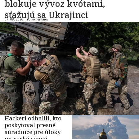
blokuje vývoz kvótami,
sťažujú sa Ukrajinci
07. 08. 2026 |
26 komentárov
Hackeri odhalili, kto
poskytoval presné
súradnice pre útoky
na ruské ropné