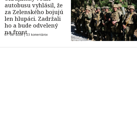
autobusu vyhlásil, že
za Zelenského bojujú
len hlupáci. Zadržali
ho a bude odvelený
na front
07. 08. 2026 |
23 komentárov