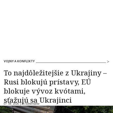
VOJNY A KONFLIKTY
To najdôležitejšie z Ukrajiny –
Rusi blokujú prístavy, EÚ
blokuje vývoz kvótami,
sťažujú sa Ukrajinci
07. 08. 2026 |
26 komentárov