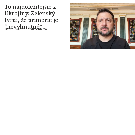
To najdôležitejšie z
Ukrajiny: Zelenský
tvrdí, že prímerie je
“nevyhnutné”
08. 08. 2026 |
36 komentárov