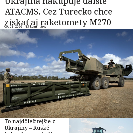
Ukrajina nakupuje ďalšie
ATACMS. Cez Turecko chce
získať aj raketomety M270
09. 08. 2026 |
83 komentárov
To najdôležitejšie z
Ukrajiny – Ruské