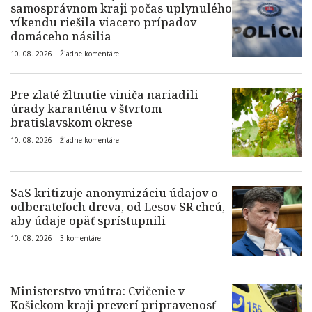
samosprávnom kraji počas uplynulého
víkendu riešila viacero prípadov
domáceho násilia
10. 08. 2026 |
Žiadne komentáre
Pre zlaté žltnutie viniča nariadili
úrady karanténu v štvrtom
bratislavskom okrese
10. 08. 2026 |
Žiadne komentáre
SaS kritizuje anonymizáciu údajov o
odberateľoch dreva, od Lesov SR chcú,
aby údaje opäť sprístupnili
10. 08. 2026 |
3 komentáre
Ministerstvo vnútra: Cvičenie v
Košickom kraji preverí pripravenosť