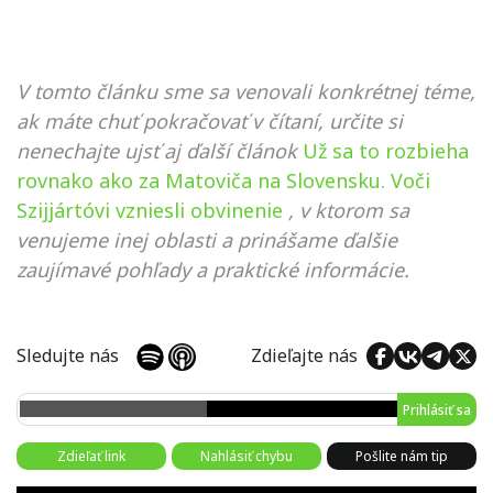
V tomto článku sme sa venovali konkrétnej téme,
ak máte chuť pokračovať v čítaní, určite si
nenechajte ujsť aj ďalší článok
Už sa to rozbieha
rovnako ako za Matoviča na Slovensku. Voči
Szijjártóvi vzniesli obvinenie
, v ktorom sa
venujeme inej oblasti a prinášame ďalšie
zaujímavé pohľady a praktické informácie.
Sledujte nás
Zdieľajte nás
Prihlásiť sa
Zdieľať link
Nahlásiť chybu
Pošlite nám tip