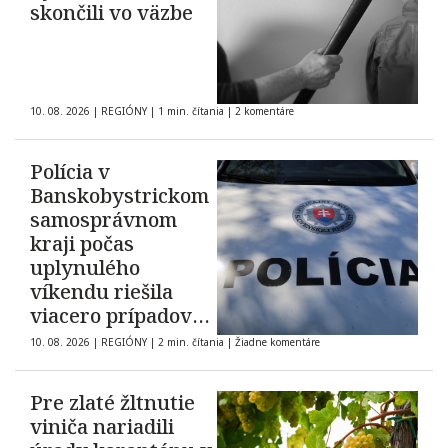
skončili vo väzbe
10. 08. 2026
|
REGIÓNY
|
1 min. čítania
|
2 komentáre
Polícia v
Banskobystrickom
samosprávnom
kraji počas
uplynulého
víkendu riešila
viacero prípadov
domáceho násilia
10. 08. 2026
|
REGIÓNY
|
2 min. čítania
|
Žiadne komentáre
Pre zlaté žltnutie
viniča nariadili