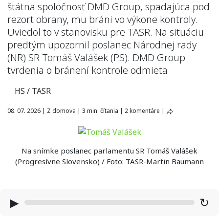
štátna spoločnosť DMD Group, spadajúca pod
rezort obrany, mu bráni vo výkone kontroly.
Uviedol to v stanovisku pre TASR. Na situáciu
predtým upozornil poslanec Národnej rady
(NR) SR Tomáš Valášek (PS). DMD Group
tvrdenia o bránení kontrole odmieta
HS / TASR
08. 07. 2026
|
Z domova
|
3 min. čítania
|
2 komentáre
|
Na snímke poslanec parlamentu SR Tomáš Valášek
(Progresívne Slovensko) / Foto: TASR-Martin Baumann
▶
↻