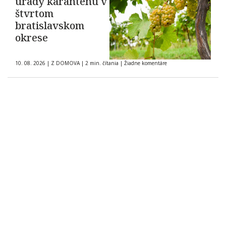
úrady karanténu v
štvrtom
bratislavskom
okrese
10. 08. 2026
|
Z DOMOVA
|
2 min. čítania
|
Žiadne komentáre