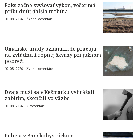
Paks začne zvyšovať výkon, večer má
pribudnúť ďalšia turbína
10. 08. 2026 |
Žiadne komentáre
Ománske úrady oznámili, že pracujú
na zvládnutí ropnej škvrny pri južnom
pobreží
10. 08. 2026 |
Žiadne komentáre
Dvaja muži sa v Kežmarku vyhrážali
zabitím, skončili vo väzbe
10. 08. 2026 |
2 komentáre
Polícia v Banskobystrickom