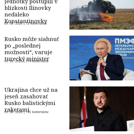
jednotky postúpili v
blízkosti Ilinovky
neďaleko
Konstantinovky
09. 08. 2026 |
12 komentárov
Rusko môže siahnuť
po „poslednej
možnosti“, varuje
turecký minister
09. 08. 2026 |
214 komentárov
Ukrajina chce už na
jeseň zasahovať
Rusko balistickými
raketami
09. 08. 2026 |
145 komentárov