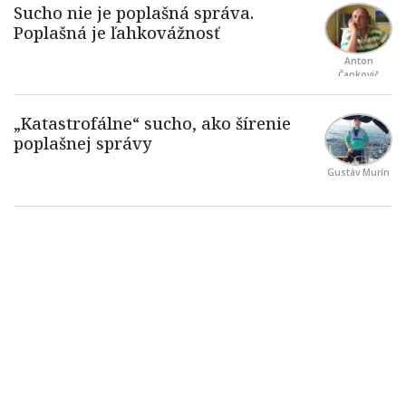
Anton
Čapkovič
Gustáv Murín