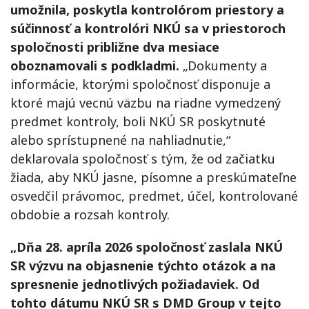
umožnila, poskytla kontrolórom priestory a
súčinnosť a kontrolóri NKÚ sa v priestoroch
spoločnosti približne dva mesiace
oboznamovali s podkladmi.
„Dokumenty a
informácie, ktorými spoločnosť disponuje a
ktoré majú vecnú väzbu na riadne vymedzený
predmet kontroly, boli NKÚ SR poskytnuté
alebo sprístupnené na nahliadnutie,“
deklarovala spoločnosť s tým, že od začiatku
žiada, aby NKÚ jasne, písomne a preskúmateľne
osvedčil právomoc, predmet, účel, kontrolované
obdobie a rozsah kontroly.
„Dňa 28. apríla 2026 spoločnosť zaslala NKÚ
SR výzvu na objasnenie týchto otázok a na
spresnenie jednotlivých požiadaviek. Od
tohto dátumu NKÚ SR s DMD Group v tejto