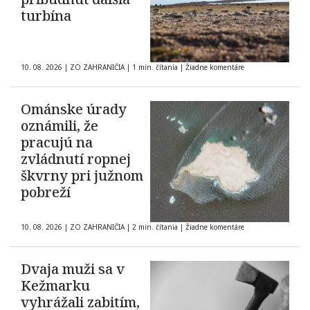
turbína
10. 08. 2026
|
ZO ZAHRANIČIA
|
1 min. čítania
|
Žiadne komentáre
Ománske úrady
oznámili, že
pracujú na
zvládnutí ropnej
škvrny pri južnom
pobreží
10. 08. 2026
|
ZO ZAHRANIČIA
|
2 min. čítania
|
Žiadne komentáre
Dvaja muži sa v
Kežmarku
vyhrážali zabitím,