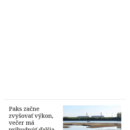
Paks začne
zvyšovať výkon,
večer má
pribudnúť ďalšia