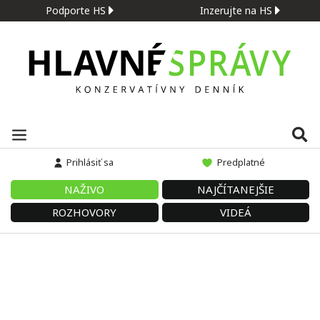
Podporte HS
Inzerujte na HS
Prihlásiť sa
Predplatné
NAŽIVO
NAJČÍTANEJŠIE
ROZHOVORY
VIDEÁ