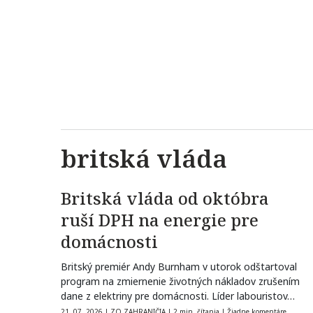
britská vláda
Britská vláda od októbra
ruší DPH na energie pre
domácnosti
Britský premiér Andy Burnham v utorok odštartoval
program na zmiernenie životných nákladov zrušením
dane z elektriny pre domácnosti. Líder labouristov…
21. 07. 2026
|
ZO ZAHRANIČIA
|
2 min. čítania
|
Žiadne komentáre