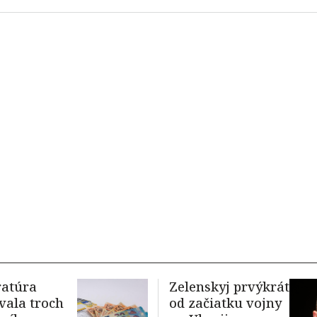
ratúra
Zelenskyj prvýkrát
vala troch
od začiatku vojny