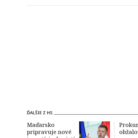
ĎALŠIE Z HS
Maďarsko
Proku
pripravuje nové
obžalo