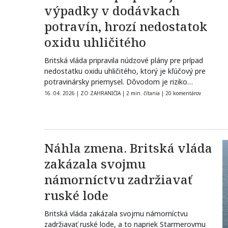
výpadky v dodávkach
potravín, hrozí nedostatok
oxidu uhličitého
Britská vláda pripravila núdzové plány pre prípad
nedostatku oxidu uhličitého, ktorý je kľúčový pre
potravinársky priemysel. Dôvodom je riziko
narušenia…
16. 04. 2026
|
ZO ZAHRANIČIA
|
2 min. čítania
|
20 komentárov
Náhla zmena. Britská vláda
zakázala svojmu
námorníctvu zadržiavať
ruské lode
Britská vláda zakázala svojmu námorníctvu
zadržiavať ruské lode, a to napriek Starmerovmu