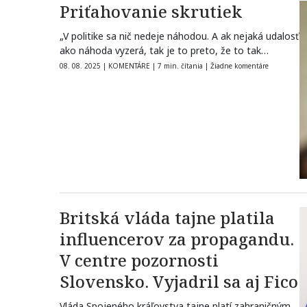
Priťahovanie skrutiek
„V politike sa nič nedeje náhodou. A ak nejaká udalosť
ako náhoda vyzerá, tak je to preto, že to tak…
08. 08. 2025
|
KOMENTÁRE
|
7 min. čítania
|
Žiadne komentáre
Britská vláda tajne platila
influencerov za propagandu.
V centre pozornosti
Slovensko. Vyjadril sa aj Fico
Vláda Spojeného kráľovstva tajne platí zahraničným