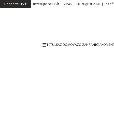
Podporte HS
Inzerujte na HS
23:46
|
06. august 2026
|
Jozef
TITULKA
Z DOMOVA
ZO ZAHRANIČIA
KOMEN