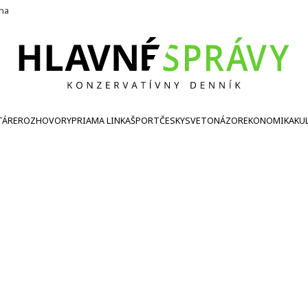
ína
TÁRE
ROZHOVORY
PRIAMA LINKA
ŠPORT
ČESKY
SVETONÁZOR
EKONOMIKA
KU