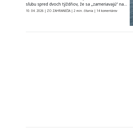
sľubu spred dvoch týždňov, že sa „zameriavajú“ na…
10. 04. 2026
|
ZO ZAHRANIČIA
|
2 min. čítania
|
14 komentárov