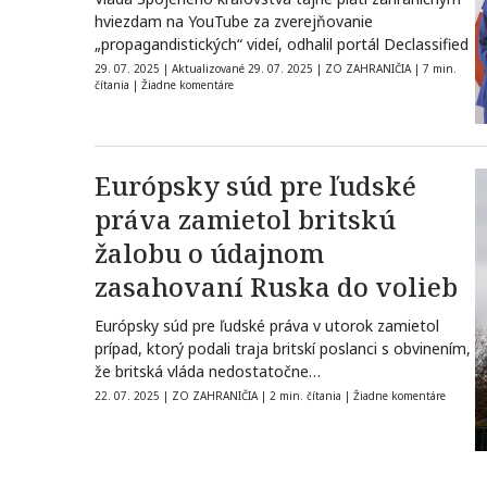
hviezdam na YouTube za zverejňovanie
„propagandistických“ videí, odhalil portál Declassified
29. 07. 2025
|
Aktualizované 29. 07. 2025
|
ZO ZAHRANIČIA
|
7 min.
čítania
|
Žiadne komentáre
Európsky súd pre ľudské
práva zamietol britskú
žalobu o údajnom
zasahovaní Ruska do volieb
Európsky súd pre ľudské práva v utorok zamietol
prípad, ktorý podali traja britskí poslanci s obvinením,
že britská vláda nedostatočne…
22. 07. 2025
|
ZO ZAHRANIČIA
|
2 min. čítania
|
Žiadne komentáre