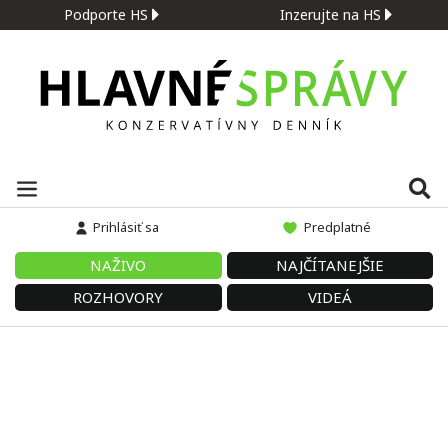
Podporte HS
Inzerujte na HS
Prihlásiť sa
Predplatné
NAŽIVO
NAJČÍTANEJŠIE
ROZHOVORY
VIDEÁ