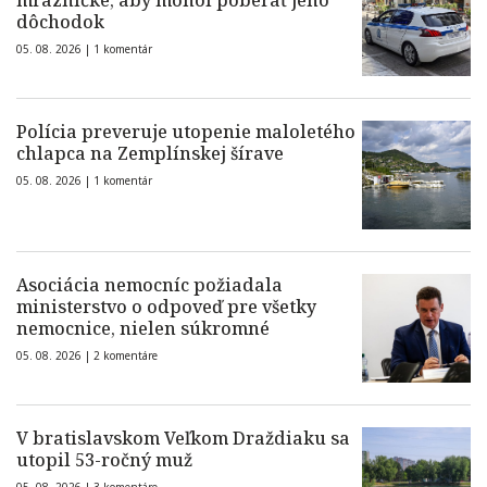
mrazničke, aby mohol poberať jeho
dôchodok
05. 08. 2026 |
1 komentár
Polícia preveruje utopenie maloletého
chlapca na Zemplínskej šírave
05. 08. 2026 |
1 komentár
Asociácia nemocníc požiadala
ministerstvo o odpoveď pre všetky
nemocnice, nielen súkromné
05. 08. 2026 |
2 komentáre
V bratislavskom Veľkom Draždiaku sa
utopil 53-ročný muž