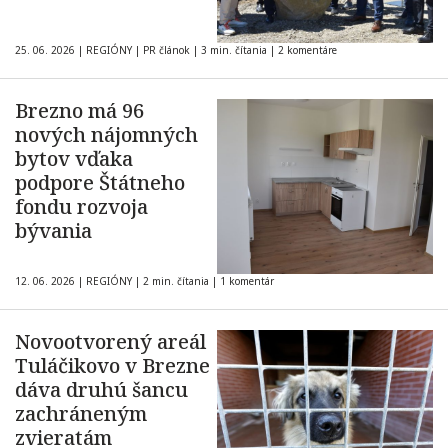
25. 06. 2026
|
REGIÓNY
|
PR článok
|
3 min. čítania
|
2 komentáre
Brezno má 96
nových nájomných
bytov vďaka
podpore Štátneho
fondu rozvoja
bývania
12. 06. 2026
|
REGIÓNY
|
2 min. čítania
|
1 komentár
Novootvorený areál
Tuláčikovo v Brezne
dáva druhú šancu
zachráneným
zvieratám