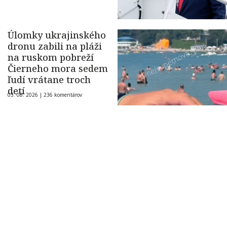
Úlomky ukrajinského
dronu zabili na pláži
na ruskom pobreží
Čierneho mora sedem
ľudí vrátane troch
detí
03. 08. 2026 |
236 komentárov