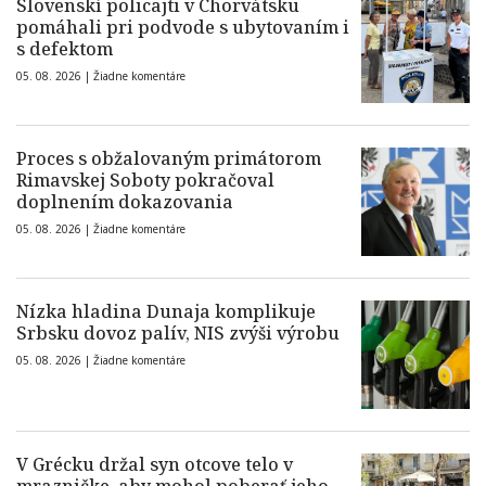
Slovenskí policajti v Chorvátsku
pomáhali pri podvode s ubytovaním i
s defektom
05. 08. 2026 |
Žiadne komentáre
Proces s obžalovaným primátorom
Rimavskej Soboty pokračoval
doplnením dokazovania
05. 08. 2026 |
Žiadne komentáre
Nízka hladina Dunaja komplikuje
Srbsku dovoz palív, NIS zvýši výrobu
05. 08. 2026 |
Žiadne komentáre
V Grécku držal syn otcove telo v