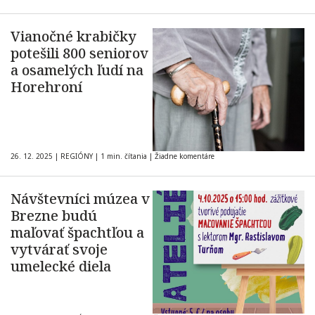
Vianočné krabičky
potešili 800 seniorov
a osamelých ľudí na
Horehroní
26. 12. 2025
|
REGIÓNY
|
1 min. čítania
|
Žiadne komentáre
Návštevníci múzea v
Brezne budú
maľovať špachtľou a
vytvárať svoje
umelecké diela