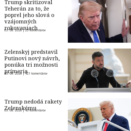
Trump skritizoval
Teherán za to, že
poprel jeho slová o
vzájomných
rokovaniach
03. 08. 2026 |
23 komentárov
Zelenskyj predstavil
Putinovi nový návrh,
ponúka tri možnosti
prímeria
03. 08. 2026 |
421 komentárov
Trump nedodá rakety
Zelenskému
03. 08. 2026 |
45 komentárov