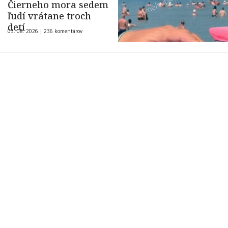
Čierneho mora sedem
ľudí vrátane troch
detí
03. 08. 2026 |
236 komentárov