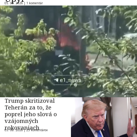
05. 08. 2026 |
1 komentár
Trump skritizoval
Teherán za to, že
poprel jeho slová o
vzájomných
rokovaniach
03. 08. 2026 |
23 komentárov