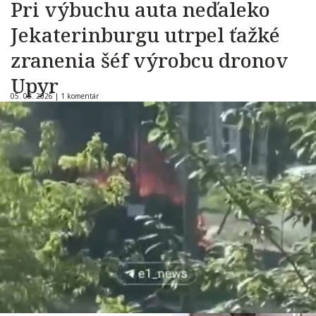
Pri výbuchu auta neďaleko
Jekaterinburgu utrpel ťažké
zranenia šéf výrobcu dronov
Upyr
05. 08. 2026 |
1 komentár