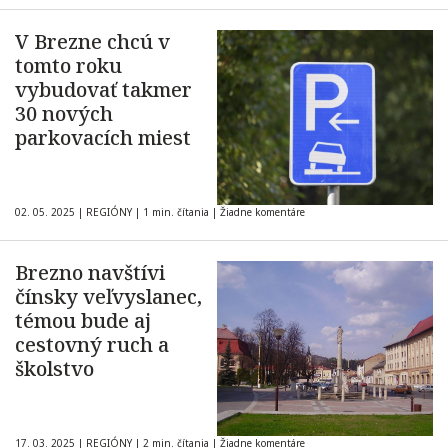
V Brezne chcú v
tomto roku
vybudovať takmer
30 nových
parkovacích miest
02. 05. 2025
|
REGIÓNY
|
1 min. čítania
|
Žiadne komentáre
Brezno navštívi
čínsky veľvyslanec,
témou bude aj
cestovný ruch a
školstvo
17. 03. 2025
|
REGIÓNY
|
2 min. čítania
|
Žiadne komentáre