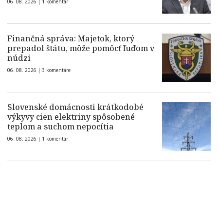
06. 08. 2026 |
1 komentár
Finančná správa: Majetok, ktorý
prepadol štátu, môže pomôcť ľuďom v
núdzi
06. 08. 2026 |
3 komentáre
Slovenské domácnosti krátkodobé
výkyvy cien elektriny spôsobené
teplom a suchom nepocítia
06. 08. 2026 |
1 komentár