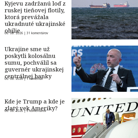
Kyjevu zadržanú loď z
ruskej tieňovej flotily,
ktorá prevážala
ukradnuté ukrajinské
obilie
06. 08. 2026 |
31 komentárov
Ukrajine sme už
poskytli kolosálnu
sumu, pochválil sa
guvernér ukrajinskej
centrálnej banky
06. 08. 2026 |
1 komentár
Kde je Trump a kde je
zlatý vek Ameriky?
06. 08. 2026 |
5 komentárov