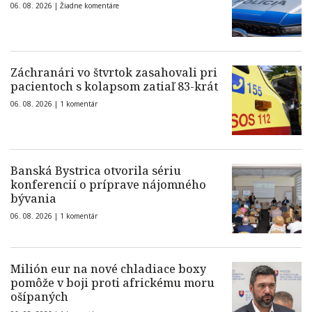
06. 08. 2026 |
Žiadne komentáre
Záchranári vo štvrtok zasahovali pri
pacientoch s kolapsom zatiaľ 83-krát
06. 08. 2026 |
1 komentár
Banská Bystrica otvorila sériu
konferencií o príprave nájomného
bývania
06. 08. 2026 |
1 komentár
Milión eur na nové chladiace boxy
pomôže v boji proti africkému moru
ošípaných