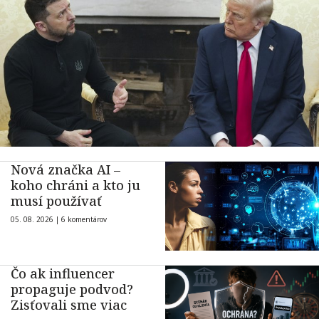
Nová značka AI –
koho chráni a kto ju
musí používať
05. 08. 2026 |
6 komentárov
Čo ak influencer
propaguje podvod?
Zisťovali sme viac