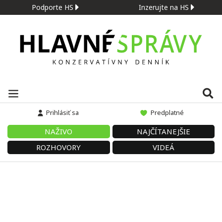
Podporte HS
Inzerujte na HS
Prihlásiť sa
Predplatné
NAŽIVO
NAJČÍTANEJŠIE
ROZHOVORY
VIDEÁ