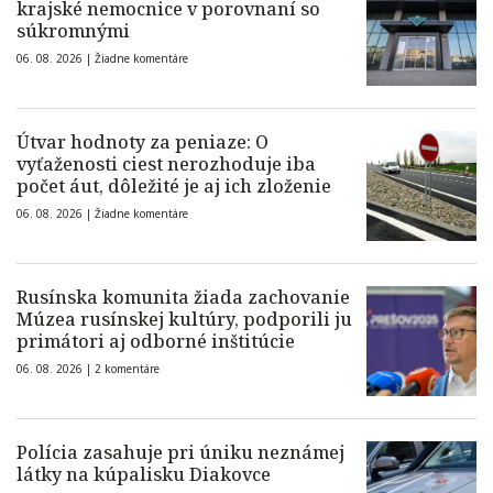
krajské nemocnice v porovnaní so
súkromnými
06. 08. 2026 |
Žiadne komentáre
Útvar hodnoty za peniaze: O
vyťaženosti ciest nerozhoduje iba
počet áut, dôležité je aj ich zloženie
06. 08. 2026 |
Žiadne komentáre
Rusínska komunita žiada zachovanie
Múzea rusínskej kultúry, podporili ju
primátori aj odborné inštitúcie
06. 08. 2026 |
2 komentáre
Polícia zasahuje pri úniku neznámej
látky na kúpalisku Diakovce