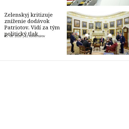
Zelenskyj kritizuje
zníženie dodávok
Patriotov. Vidí za tým
politický tlak
05. 08. 2026 |
22 komentárov