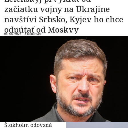
začiatku vojny na Ukrajine
navštívi Srbsko, Kyjev ho chce
odpútať od Moskvy
06. 08. 2026 |
3 komentáre
Štokholm odovzdá