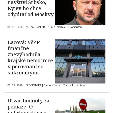
navštívi Srbsko,
Kyjev ho chce
odpútať od Moskvy
06. 08. 2026
|
ZO ZAHRANIČIA
|
1 min. čítania
|
3 komentáre
Lacová: VšZP
finančne
znevýhodnila
krajské nemocnice
v porovnaní so
súkromnými
06. 08. 2026
|
EKONOMIKA
|
3 min. čítania
|
Žiadne komentáre
Útvar hodnoty za
peniaze: O
vyťaženosti ciest