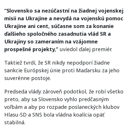
“Slovensko sa nezúčastní na žiadnej vojenskej
misii na Ukrajine a nevydá na vojenskú pomoc
Ukrajine ani cent, súčasne som za konanie
ďalšieho spoločného zasadnutia vlád SR a
Ukrajiny so zameraním na vzájomne
prospešné projekty,”
uviedol ďalej premiér.
Taktiež tvrdí, že SR nikdy nepodporí žiadne
sankcie Európskej únie proti Maďarsku za jeho
suverénne postoje.
Predseda vlády zároveň podotkol, že robí všetko
preto, aby sa Slovensko vyhlo predčasným
voľbám a aby po rozpade poslaneckých klubov
Hlasu-SD a SNS bola vládna koalícia opäť
stabilná.