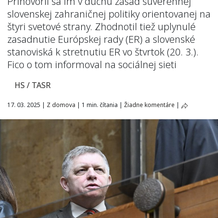
Prihovoril sa im v duchu zásad suverénnej
slovenskej zahraničnej politiky orientovanej na
štyri svetové strany. Zhodnotil tiež uplynulé
zasadnutie Európskej rady (ER) a slovenské
stanoviská k stretnutiu ER vo štvrtok (20. 3.).
Fico o tom informoval na sociálnej sieti
HS / TASR
17. 03. 2025
|
Z domova
|
1 min. čítania
|
Žiadne komentáre
|