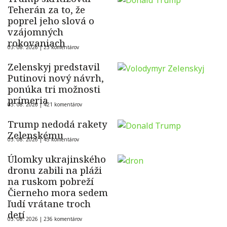
Teherán za to, že
poprel jeho slová o
vzájomných
rokovaniach
03. 08. 2026 |
23 komentárov
Zelenskyj predstavil
Putinovi nový návrh,
ponúka tri možnosti
prímeria
03. 08. 2026 |
421 komentárov
Trump nedodá rakety
Zelenskému
03. 08. 2026 |
45 komentárov
Úlomky ukrajinského
dronu zabili na pláži
na ruskom pobreží
Čierneho mora sedem
ľudí vrátane troch
detí
03. 08. 2026 |
236 komentárov