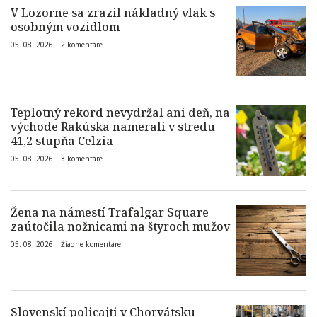
V Lozorne sa zrazil nákladný vlak s
osobným vozidlom
05. 08. 2026 |
2 komentáre
Teplotný rekord nevydržal ani deň, na
východe Rakúska namerali v stredu
41,2 stupňa Celzia
05. 08. 2026 |
3 komentáre
Žena na námestí Trafalgar Square
zaútočila nožnicami na štyroch mužov
05. 08. 2026 |
Žiadne komentáre
Slovenskí policajti v Chorvátsku