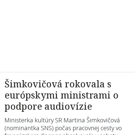
Šimkovičová rokovala s
európskymi ministrami o
podpore audiovízie
Ministerka kultúry SR Martina Šimkovičová
(nominantka SNS) počas pracovnej cesty vo