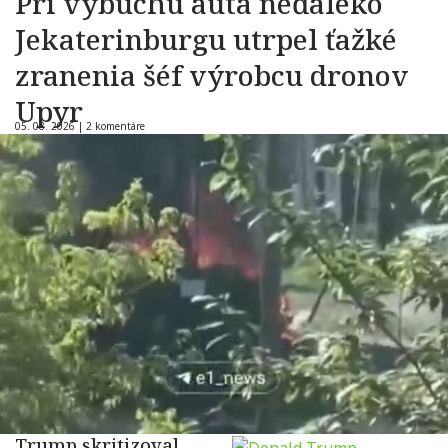
Pri výbuchu auta neďaleko
Jekaterinburgu utrpel ťažké
zranenia šéf výrobcu dronov
Upyr
05. 08. 2026 |
2 komentáre
Trump skritizoval