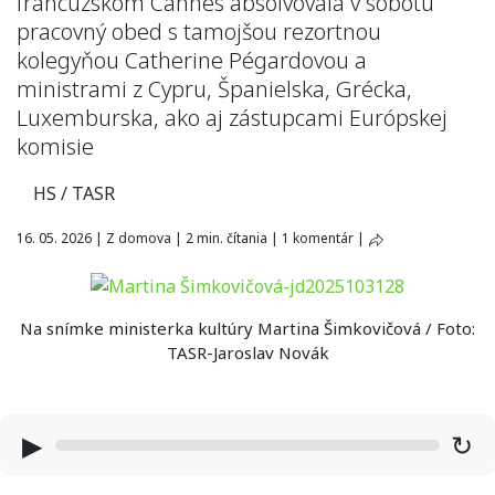
francúzskom Cannes absolvovala v sobotu
pracovný obed s tamojšou rezortnou
kolegyňou Catherine Pégardovou a
ministrami z Cypru, Španielska, Grécka,
Luxemburska, ako aj zástupcami Európskej
komisie
HS / TASR
16. 05. 2026
|
Z domova
|
2 min. čítania
|
1 komentár
|
Na snímke ministerka kultúry Martina Šimkovičová / Foto:
TASR-Jaroslav Novák
▶
↻