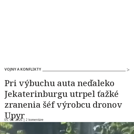
VOJNY A KONFLIKTY
Pri výbuchu auta neďaleko
Jekaterinburgu utrpel ťažké
zranenia šéf výrobcu dronov
Upyr
05. 08. 2026 |
2 komentáre