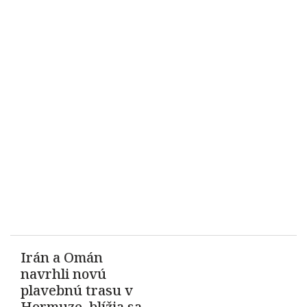
Irán a Omán
navrhli novú
plavebnú trasu v
Hormuze, blížia sa