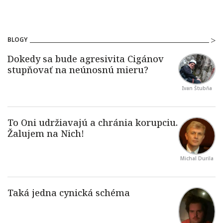
BLOGY
Ivan Štubňa
Michal Durila