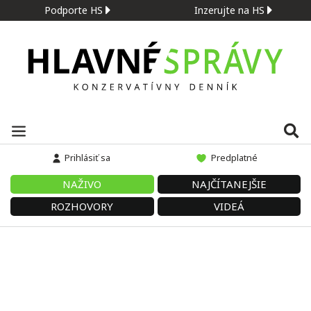
Podporte HS
Inzerujte na HS
Prihlásiť sa
Predplatné
NAŽIVO
NAJČÍTANEJŠIE
ROZHOVORY
VIDEÁ