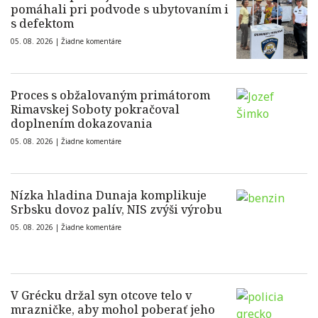
pomáhali pri podvode s ubytovaním i
s defektom
05. 08. 2026 |
Žiadne komentáre
Proces s obžalovaným primátorom
Rimavskej Soboty pokračoval
doplnením dokazovania
05. 08. 2026 |
Žiadne komentáre
Nízka hladina Dunaja komplikuje
Srbsku dovoz palív, NIS zvýši výrobu
05. 08. 2026 |
Žiadne komentáre
V Grécku držal syn otcove telo v
mrazničke, aby mohol poberať jeho