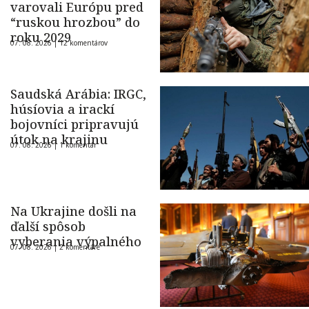
varovali Európu pred
“ruskou hrozbou” do
roku 2029
07. 08. 2026 |
12 komentárov
Saudská Arábia: IRGC,
húsíovia a irackí
bojovníci pripravujú
útok na krajinu
07. 08. 2026 |
1 komentár
Na Ukrajine došli na
ďalší spôsob
vyberania výpalného
07. 08. 2026 |
2 komentáre