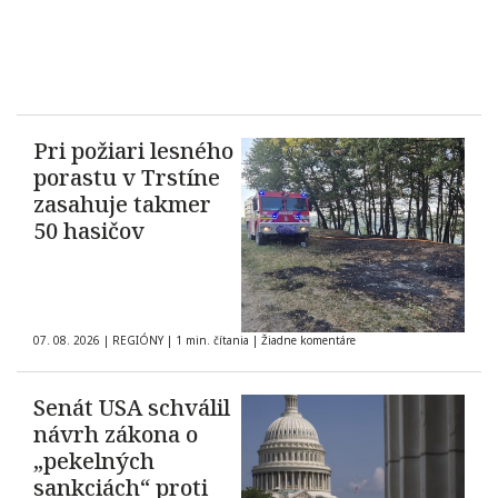
Pri požiari lesného
porastu v Trstíne
zasahuje takmer
50 hasičov
07. 08. 2026
|
REGIÓNY
|
1 min. čítania
|
Žiadne komentáre
Senát USA schválil
návrh zákona o
„pekelných
sankciách“ proti