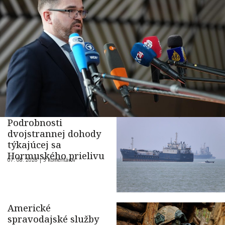
Podrobnosti
dvojstrannej dohody
týkajúcej sa
Hormuského prielivu
07. 08. 2026 |
5 komentárov
Americké
spravodajské služby