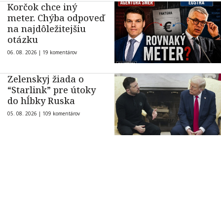
Korčok chce iný
meter. Chýba odpoveď
na najdôležitejšiu
otázku
06. 08. 2026 |
19 komentárov
Zelenskyj žiada o
“Starlink” pre útoky
do hĺbky Ruska
05. 08. 2026 |
109 komentárov