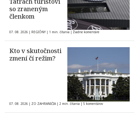
Tatrách turistovi
so zraneným
členkom
07. 08. 2026
|
REGIÓNY
|
1 min. čítania
|
Žiadne komentáre
Kto v skutočnosti
zmení čí režim?
07. 08. 2026
|
ZO ZAHRANIČIA
|
2 min. čítania
|
5 komentárov