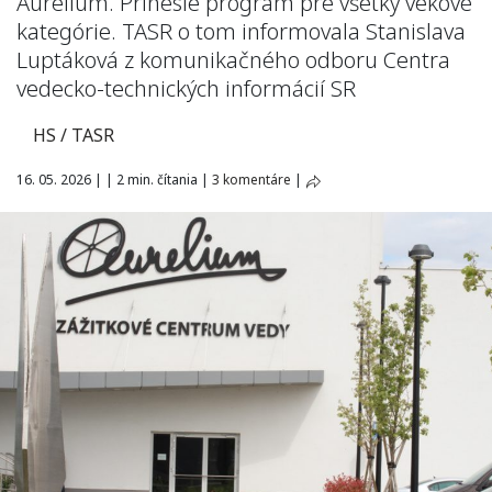
Aurelium. Prinesie program pre všetky vekové
kategórie. TASR o tom informovala Stanislava
Luptáková z komunikačného odboru Centra
vedecko-technických informácií SR
HS / TASR
16. 05. 2026
|
|
2 min. čítania
|
3 komentáre
|