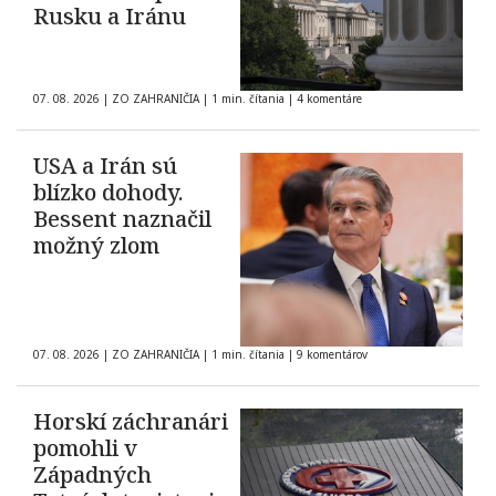
Rusku a Iránu
07. 08. 2026
|
ZO ZAHRANIČIA
|
1 min. čítania
|
4 komentáre
USA a Irán sú
blízko dohody.
Bessent naznačil
možný zlom
07. 08. 2026
|
ZO ZAHRANIČIA
|
1 min. čítania
|
9 komentárov
Horskí záchranári
pomohli v
Západných