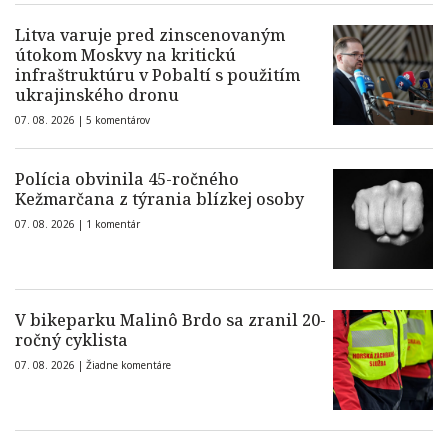
Litva varuje pred zinscenovaným
útokom Moskvy na kritickú
infraštruktúru v Pobaltí s použitím
ukrajinského dronu
07. 08. 2026 |
5 komentárov
Polícia obvinila 45-ročného
Kežmarčana z týrania blízkej osoby
07. 08. 2026 |
1 komentár
V bikeparku Malinô Brdo sa zranil 20-
ročný cyklista
07. 08. 2026 |
Žiadne komentáre