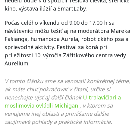
nedeľu bude k dispozícii Teslova cievka, sférické
kino, výstava ilúzií a SmartLaby.
Počas celého víkendu od 9.00 do 17.00 h sa
návštevníci môžu tešiť aj na moderátora Mareka
Fašianga, humanoida Aurela, robotického psa a
sprievodné aktivity. Festival sa koná pri
príležitosti 10. výročia Zážitkového centra vedy
Aurelium.
V tomto článku sme sa venovali konkrétnej téme,
ak máte chuť pokračovať v čítaní, určite si
nenechajte ujsť aj ďalší článok
Ultraľavičiari a
moslimovia ovládli Michigan
, v ktorom sa
venujeme inej oblasti a prinášame ďalšie
zaujímavé pohľady a praktické informácie.