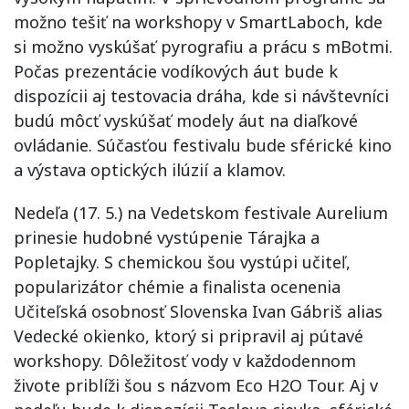
možno tešiť na workshopy v SmartLaboch, kde
si možno vyskúšať pyrografiu a prácu s mBotmi.
Počas prezentácie vodíkových áut bude k
dispozícii aj testovacia dráha, kde si návštevníci
budú môcť vyskúšať modely áut na diaľkové
ovládanie. Súčasťou festivalu bude sférické kino
a výstava optických ilúzií a klamov.
Nedeľa (17. 5.) na Vedetskom festivale Aurelium
prinesie hudobné vystúpenie Tárajka a
Popletajky. S chemickou šou vystúpi učiteľ,
popularizátor chémie a finalista ocenenia
Učiteľská osobnosť Slovenska Ivan Gábriš alias
Vedecké okienko, ktorý si pripravil aj pútavé
workshopy. Dôležitosť vody v každodennom
živote priblíži šou s názvom Eco H2O Tour. Aj v