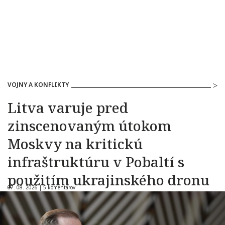
VOJNY A KONFLIKTY
Litva varuje pred
zinscenovaným útokom
Moskvy na kritickú
infraštruktúru v Pobaltí s
použitím ukrajinského dronu
07. 08. 2026 |
5 komentárov