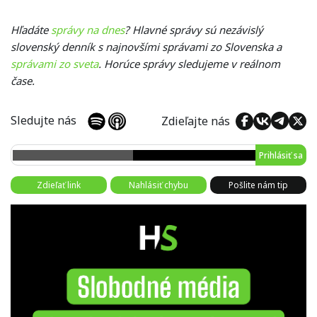
Hľadáte
správy na dnes
? Hlavné správy sú nezávislý
slovenský denník s najnovšími správami zo Slovenska a
správami zo sveta
. Horúce správy sledujeme v reálnom
čase.
Sledujte nás
Zdieľajte nás
Prihlásiť sa
Zdieľať link
Nahlásiť chybu
Pošlite nám tip