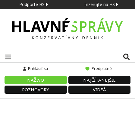
Podporte HS
Inzerujte na HS
Prihlásiť sa
Predplatné
NAŽIVO
NAJČÍTANEJŠIE
ROZHOVORY
VIDEÁ