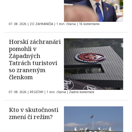
07. 08. 2026
|
ZO ZAHRANIČIA
|
1 min. čítania
|
16 komentárov
Horskí záchranári
pomohli v
Západných
Tatrách turistovi
so zraneným
členkom
07. 08. 2026
|
REGIÓNY
|
1 min. čítania
|
Žiadne komentáre
Kto v skutočnosti
zmení čí režim?