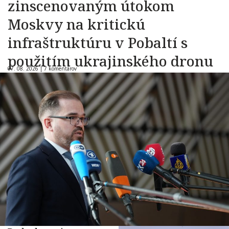
zinscenovaným útokom
Moskvy na kritickú
infraštruktúru v Pobaltí s
použitím ukrajinského dronu
07. 08. 2026 |
7 komentárov