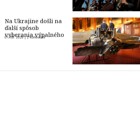
Na Ukrajine došli na
ďalší spôsob
vyberania výpalného
07. 08. 2026 |
2 komentáre