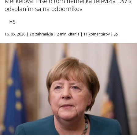
Merkelová. Píše o tom nemecká televízia DW s
odvolaním sa na odborníkov
HS
16. 05. 2026
|
Zo zahraničia
|
2 min. čítania
|
11 komentárov
|