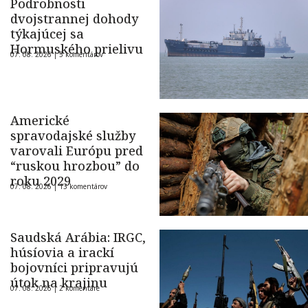
Podrobnosti
dvojstrannej dohody
týkajúcej sa
Hormuského prielivu
07. 08. 2026 |
5 komentárov
Americké
spravodajské služby
varovali Európu pred
“ruskou hrozbou” do
roku 2029
07. 08. 2026 |
13 komentárov
Saudská Arábia: IRGC,
húsíovia a irackí
bojovníci pripravujú
útok na krajinu
07. 08. 2026 |
2 komentáre