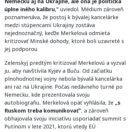
Nemecku aj na Ukrajine, ale ona je politička
úplne iného kalibru,“
uviedol. Médium zároveň
poznamenáva, že postoj k bývalej kancelárke
medzi stúpencami Ukrajiny zostáva
nejednoznačný, keďže Merkelová odmieta
kritizovať Minské dohody, ktoré boli uzavreté s
jej podporou.
Zelenskyj predtým kritizoval Merkelovú a vyzval
ju, aby navštívila Kyjev a Buču. Od začiatku
plnohodnotnej vojny nebola bývalá kancelárka
ani raz na Ukrajine. Počas nedávneho turné po
Nemecku, kde prezentovala svoju
autobiografiu, Merkelová opäť vyhlásila, že
„s
Ruskom treba komunikovať“
, a zároveň
obhajovala svoju iniciatívu usporiadať summit s
Putinom v lete 2021, ktorú vtedy EÚ