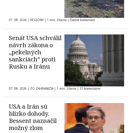
07. 08. 2026
|
REGIÓNY
|
1 min. čítania
|
Žiadne komentáre
Senát USA schválil
návrh zákona o
„pekelných
sankciách“ proti
Rusku a Iránu
07. 08. 2026
|
ZO ZAHRANIČIA
|
1 min. čítania
|
31 komentárov
USA a Irán sú
blízko dohody.
Bessent naznačil
možný zlom