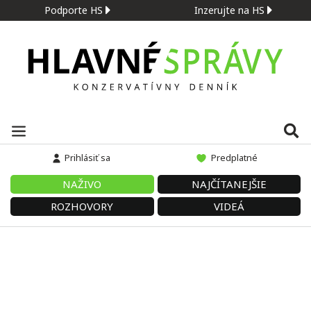
Podporte HS
Inzerujte na HS
Prihlásiť sa
Predplatné
NAŽIVO
NAJČÍTANEJŠIE
ROZHOVORY
VIDEÁ