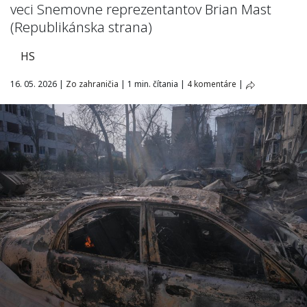
veci Snemovne reprezentantov Brian Mast
(Republikánska strana)
HS
16. 05. 2026
|
Zo zahraničia
|
1 min. čítania
|
4 komentáre
|