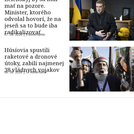
mať na pozore.
Minister, ktorého
odvolal hovorí, že na
jeseň sa to bude iba
radikalizovať
07. 08. 2026 |
5 komentárov
Húsíovia spustili
raketové a dronové
útoky, zabili najmenej
38 vládnych vojakov
06. 08. 2026 |
17 komentárov