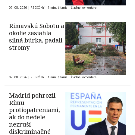
07. 08. 2026
|
REGIÓNY
|
1 min. čítania
|
Žiadne komentáre
Rimavskú Sobotu a
okolie zasiahla
silná búrka, padali
stromy
07. 08. 2026
|
REGIÓNY
|
1 min. čítania
|
Žiadne komentáre
Madrid pohrozil
Rímu
protiopatreniami,
ak do nedele
nezruší
diskriminačné