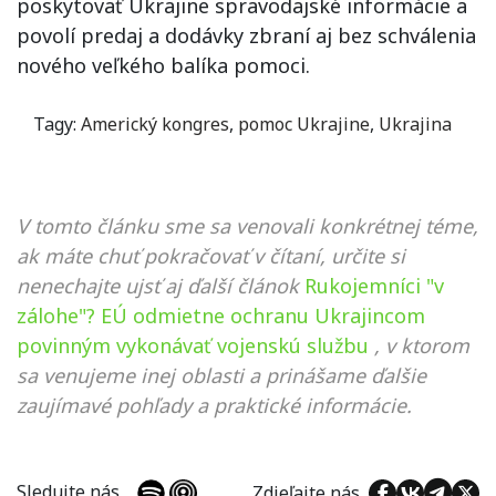
poskytovať Ukrajine spravodajské informácie a
povolí predaj a dodávky zbraní aj bez schválenia
nového veľkého balíka pomoci.
Tagy:
Americký kongres
,
pomoc Ukrajine
,
Ukrajina
V tomto článku sme sa venovali konkrétnej téme,
ak máte chuť pokračovať v čítaní, určite si
nenechajte ujsť aj ďalší článok
Rukojemníci "v
zálohe"? EÚ odmietne ochranu Ukrajincom
povinným vykonávať vojenskú službu
, v ktorom
sa venujeme inej oblasti a prinášame ďalšie
zaujímavé pohľady a praktické informácie.
Sledujte nás
Zdieľajte nás