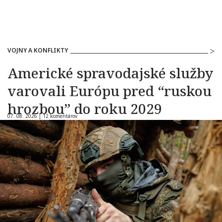
VOJNY A KONFLIKTY
Americké spravodajské služby
varovali Európu pred “ruskou
hrozbou” do roku 2029
07. 08. 2026 |
12 komentárov