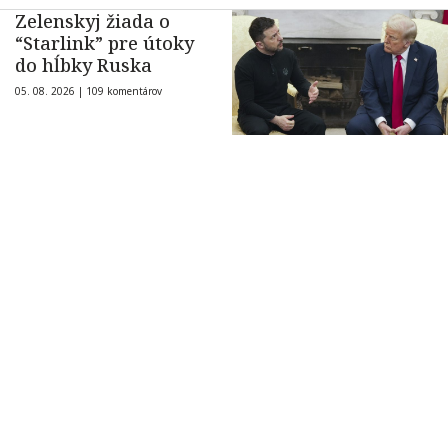
Zelenskyj žiada o
“Starlink” pre útoky
do hĺbky Ruska
05. 08. 2026 |
109 komentárov