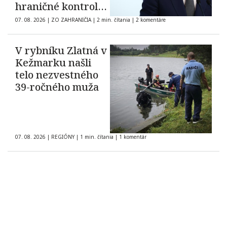
hraničné kontroly
španielskych
07. 08. 2026
|
ZO ZAHRANIČIA
|
2 min. čítania
|
2 komentáre
občanov
V rybníku Zlatná v
Kežmarku našli
telo nezvestného
39-ročného muža
07. 08. 2026
|
REGIÓNY
|
1 min. čítania
|
1 komentár