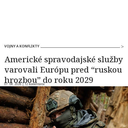
VOJNY A KONFLIKTY
Americké spravodajské služby
varovali Európu pred “ruskou
hrozbou” do roku 2029
07. 08. 2026 |
12 komentárov