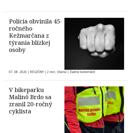
Polícia obvinila 45-
ročného
Kežmarčana z
týrania blízkej
osoby
07. 08. 2026
|
REGIÓNY
|
2 min. čítania
|
Žiadne komentáre
V bikeparku
Malinô Brdo sa
zranil 20-ročný
cyklista