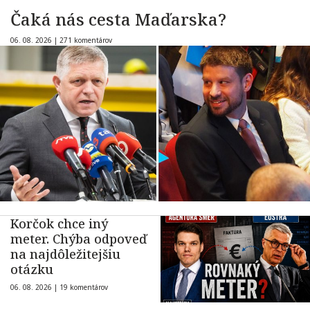
Čaká nás cesta Maďarska?
06. 08. 2026 |
271 komentárov
Korčok chce iný
meter. Chýba odpoveď
na najdôležitejšiu
otázku
06. 08. 2026 |
19 komentárov