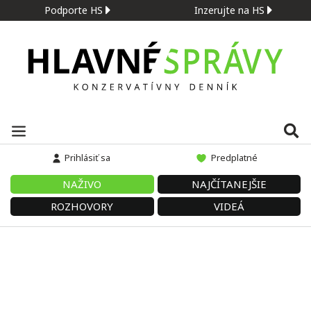
Podporte HS
Inzerujte na HS
Prihlásiť sa
Predplatné
NAŽIVO
NAJČÍTANEJŠIE
ROZHOVORY
VIDEÁ