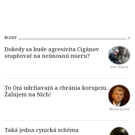
BLOGY
Ivan Štubňa
Michal Durila