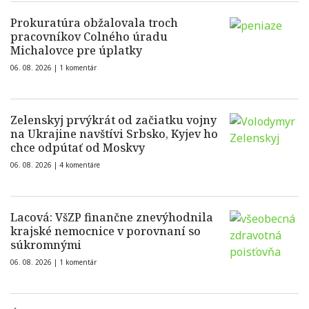
Prokuratúra obžalovala troch
pracovníkov Colného úradu
Michalovce pre úplatky
06. 08. 2026 |
1 komentár
Zelenskyj prvýkrát od začiatku vojny
na Ukrajine navštívi Srbsko, Kyjev ho
chce odpútať od Moskvy
06. 08. 2026 |
4 komentáre
Lacová: VšZP finančne znevýhodnila
krajské nemocnice v porovnaní so
súkromnými
06. 08. 2026 |
1 komentár