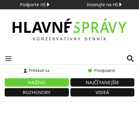
Podporte HS
Inzerujte na HS
Prihlásiť sa
Predplatné
NAŽIVO
NAJČÍTANEJŠIE
ROZHOVORY
VIDEÁ