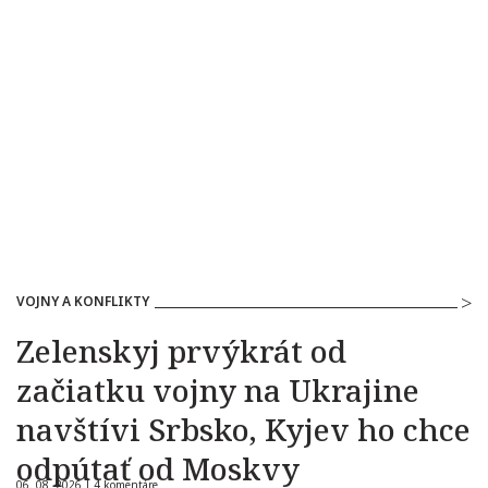
VOJNY A KONFLIKTY
Zelenskyj prvýkrát od
začiatku vojny na Ukrajine
navštívi Srbsko, Kyjev ho chce
odpútať od Moskvy
06. 08. 2026 |
4 komentáre