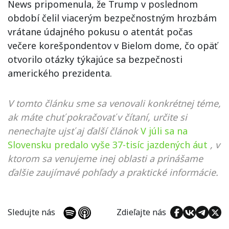
News pripomenula, že Trump v poslednom
období čelil viacerým bezpečnostným hrozbám
vrátane údajného pokusu o atentát počas
večere korešpondentov v Bielom dome, čo opäť
otvorilo otázky týkajúce sa bezpečnosti
amerického prezidenta.
V tomto článku sme sa venovali konkrétnej téme,
ak máte chuť pokračovať v čítaní, určite si
nenechajte ujsť aj ďalší článok
V júli sa na
Slovensku predalo vyše 37-tisíc jazdených áut
, v
ktorom sa venujeme inej oblasti a prinášame
ďalšie zaujímavé pohľady a praktické informácie.
Sledujte nás
Zdieľajte nás