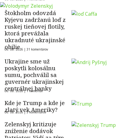
Štokholm odovzdá
Kyjevu zadržanú loď z
ruskej tieňovej flotily,
ktorá prevážala
ukradnuté ukrajinské
obilie
06. 08. 2026 |
31 komentárov
Ukrajine sme už
poskytli kolosálnu
sumu, pochválil sa
guvernér ukrajinskej
centrálnej banky
06. 08. 2026 |
1 komentár
Kde je Trump a kde je
zlatý vek Ameriky?
06. 08. 2026 |
5 komentárov
Zelenskyj kritizuje
zníženie dodávok
Patriotov. Vidí za tým