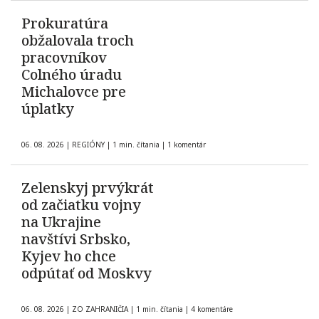
Prokuratúra
obžalovala troch
pracovníkov
Colného úradu
Michalovce pre
úplatky
06. 08. 2026
|
REGIÓNY
|
1 min. čítania
|
1 komentár
Zelenskyj prvýkrát
od začiatku vojny
na Ukrajine
navštívi Srbsko,
Kyjev ho chce
odpútať od Moskvy
06. 08. 2026
|
ZO ZAHRANIČIA
|
1 min. čítania
|
4 komentáre