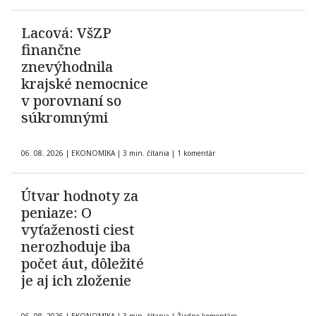
Lacová: VšZP
finančne
znevýhodnila
krajské nemocnice
v porovnaní so
súkromnými
06. 08. 2026
|
EKONOMIKA
|
3 min. čítania
|
1 komentár
Útvar hodnoty za
peniaze: O
vyťaženosti ciest
nerozhoduje iba
počet áut, dôležité
je aj ich zloženie