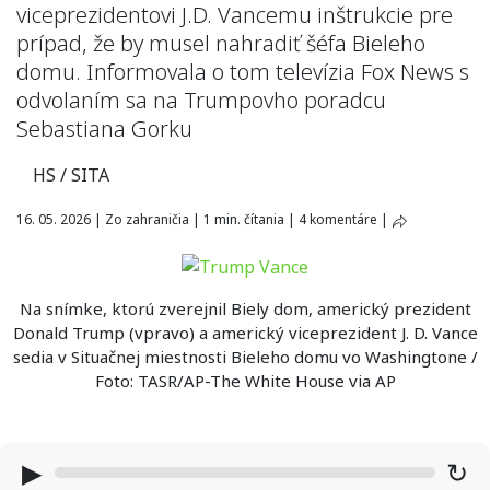
viceprezidentovi J.D. Vancemu inštrukcie pre
prípad, že by musel nahradiť šéfa Bieleho
domu. Informovala o tom televízia Fox News s
odvolaním sa na Trumpovho poradcu
Sebastiana Gorku
HS / SITA
16. 05. 2026
|
Zo zahraničia
|
1 min. čítania
|
4 komentáre
|
Na snímke, ktorú zverejnil Biely dom, americký prezident
Donald Trump (vpravo) a americký viceprezident J. D. Vance
sedia v Situačnej miestnosti Bieleho domu vo Washingtone /
Foto: TASR/AP-The White House via AP
▶
↻