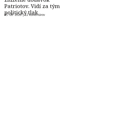
Patriotov. Vidí za tým
politický tlak
05. 08. 2026 |
22 komentárov