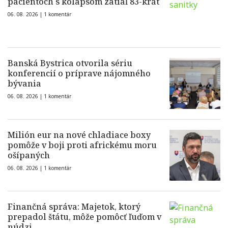
pacientoch s kolapsom zatiaľ 83-krát
06. 08. 2026 |
1 komentár
Banská Bystrica otvorila sériu
konferencií o príprave nájomného
bývania
06. 08. 2026 |
1 komentár
Milión eur na nové chladiace boxy
pomôže v boji proti africkému moru
ošípaných
06. 08. 2026 |
1 komentár
Finančná správa: Majetok, ktorý
prepadol štátu, môže pomôcť ľuďom v
núdzi