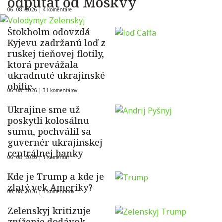
odpútať od Moskvy
06. 08. 2026 |
4 komentáre
Štokholm odovzdá
Kyjevu zadržanú loď z
ruskej tieňovej flotily,
ktorá prevážala
ukradnuté ukrajinské
obilie
06. 08. 2026 |
31 komentárov
Ukrajine sme už
poskytli kolosálnu
sumu, pochválil sa
guvernér ukrajinskej
centrálnej banky
06. 08. 2026 |
1 komentár
Kde je Trump a kde je
zlatý vek Ameriky?
06. 08. 2026 |
5 komentárov
Zelenskyj kritizuje
zníženie dodávok