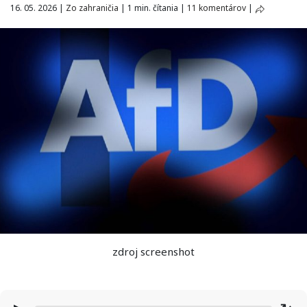
16. 05. 2026
|
Zo zahraničia
|
1 min. čítania
|
11 komentárov
|
zdroj screenshot