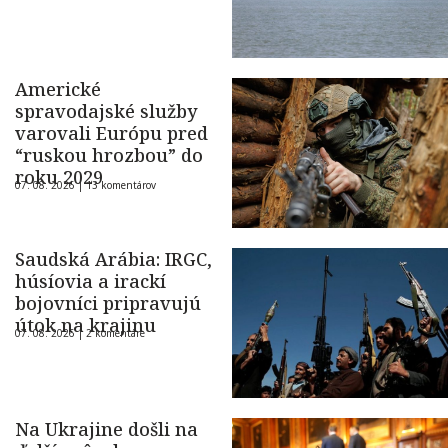
Americké
spravodajské služby
varovali Európu pred
“ruskou hrozbou” do
roku 2029
07. 08. 2026 |
13 komentárov
Saudská Arábia: IRGC,
húsíovia a irackí
bojovníci pripravujú
útok na krajinu
07. 08. 2026 |
2 komentáre
Na Ukrajine došli na