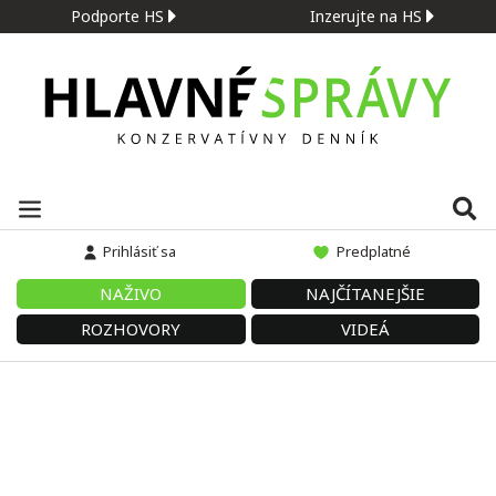
Podporte HS
Inzerujte na HS
Prihlásiť sa
Predplatné
NAŽIVO
NAJČÍTANEJŠIE
ROZHOVORY
VIDEÁ