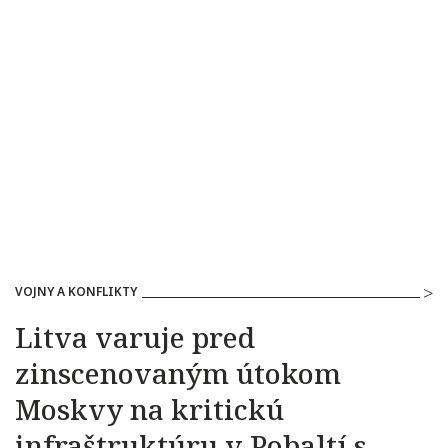
VOJNY A KONFLIKTY
Litva varuje pred
zinscenovaným útokom
Moskvy na kritickú
infraštruktúru v Pobaltí s