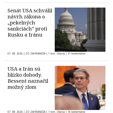
Senát USA schválil
návrh zákona o
„pekelných
sankciách“ proti
Rusku a Iránu
07. 08. 2026
|
ZO ZAHRANIČIA
|
1 min. čítania
|
31 komentárov
USA a Irán sú
blízko dohody.
Bessent naznačil
možný zlom
07. 08. 2026
|
ZO ZAHRANIČIA
|
1 min. čítania
|
16 komentárov