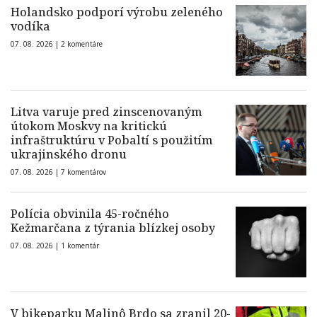
Holandsko podporí výrobu zeleného
vodíka
07. 08. 2026 |
2 komentáre
Litva varuje pred zinscenovaným
útokom Moskvy na kritickú
infraštruktúru v Pobaltí s použitím
ukrajinského dronu
07. 08. 2026 |
7 komentárov
Polícia obvinila 45-ročného
Kežmarčana z týrania blízkej osoby
07. 08. 2026 |
1 komentár
V bikeparku Malinô Brdo sa zranil 20-