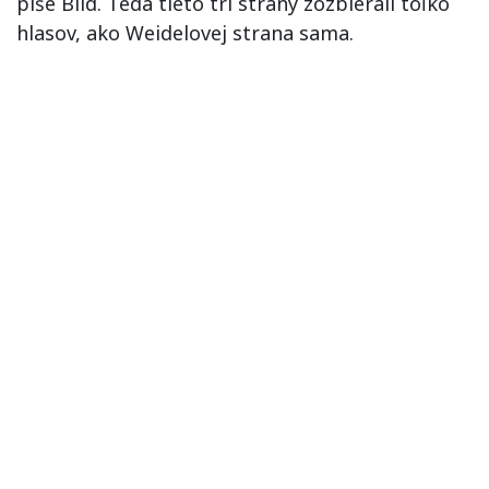
píše Bild. Teda tieto tri strany zozbierali toľko
hlasov, ako Weidelovej strana sama.