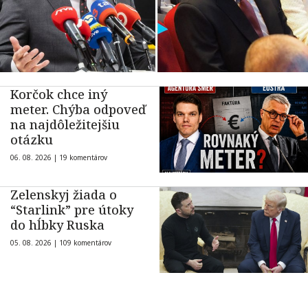
Korčok chce iný
meter. Chýba odpoveď
na najdôležitejšiu
otázku
06. 08. 2026 |
19 komentárov
Zelenskyj žiada o
“Starlink” pre útoky
do hĺbky Ruska
05. 08. 2026 |
109 komentárov