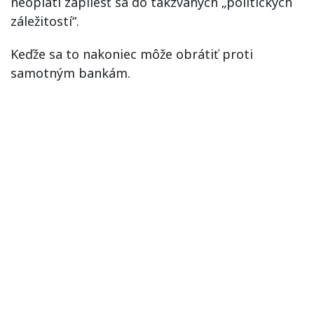
neoplatí zapliesť sa do takzvaných „politických
záležitostí“.
Keďže sa to nakoniec môže obrátiť proti
samotným bankám.