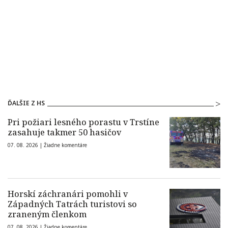
ĎALŠIE Z HS
Pri požiari lesného porastu v Trstíne
zasahuje takmer 50 hasičov
07. 08. 2026 |
Žiadne komentáre
Horskí záchranári pomohli v
Západných Tatrách turistovi so
zraneným členkom
07. 08. 2026 |
Žiadne komentáre