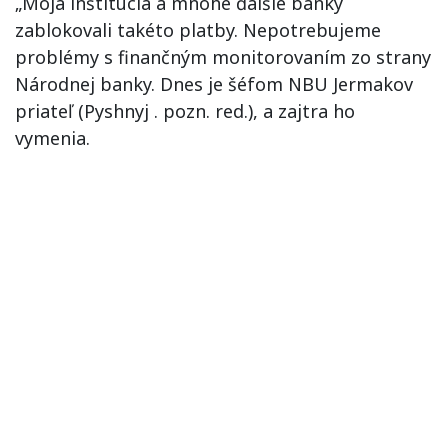
„Moja inštitúcia a mnohé ďalšie banky
zablokovali takéto platby. Nepotrebujeme
problémy s finančným monitorovaním zo strany
Národnej banky. Dnes je šéfom NBU Jermakov
priateľ (Pyshnyj . pozn. red.), a zajtra ho
vymenia.