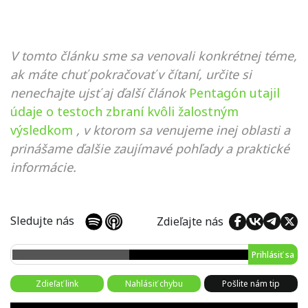
V tomto článku sme sa venovali konkrétnej téme,
ak máte chuť pokračovať v čítaní, určite si
nenechajte ujsť aj ďalší článok
Pentagón utajil
údaje o testoch zbraní kvôli žalostným
výsledkom
, v ktorom sa venujeme inej oblasti a
prinášame ďalšie zaujímavé pohľady a praktické
informácie.
Sledujte nás
Zdieľajte nás
Prihlásiť sa
Zdieľať link
Nahlásiť chybu
Pošlite nám tip