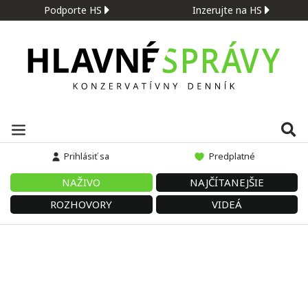
Podporte HS
Inzerujte na HS
Prihlásiť sa
Predplatné
NAŽIVO
NAJČÍTANEJŠIE
ROZHOVORY
VIDEÁ