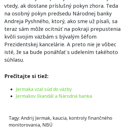
vtedy, ak dostane príslušný pokyn zhora. Teda
na osobný pokyn predsedu Národnej banky
Andreja Pyshného, ktorý, ako sme už písali, sa
teraz sám môže ocitnúť na pokraji prepustenia
kvôli svojim väzbám s bývalým šéfom
Prezidentskej kancelárie. A preto nie je vôbec
isté, že sa bude ponáhľať s udelením takéhoto
súhlasu.
Prečítajte si tiež:
Jermaka vzal súd do väzby
Jermakov škandál a Národná banka
Tagy:
Andrij Jermak
,
kaucia
,
kontroly finančného
monitorovania
,
NBÚ