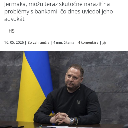
Jermaka, môžu teraz skutočne naraziť na
problémy s bankami, čo dnes uviedol jeho
advokát
HS
16. 05. 2026
|
Zo zahraničia
|
4 min. čítania
|
4 komentáre
|