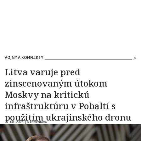
VOJNY A KONFLIKTY
Litva varuje pred
zinscenovaným útokom
Moskvy na kritickú
infraštruktúru v Pobaltí s
použitím ukrajinského dronu
07. 08. 2026 |
6 komentárov