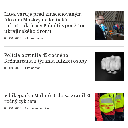
Litva varuje pred zinscenovaným
útokom Moskvy na kritickú
infraštruktúru v Pobaltí s použitím
ukrajinského dronu
07. 08. 2026 |
6 komentárov
Polícia obvinila 45-ročného
Kežmarčana z týrania blízkej osoby
07. 08. 2026 |
1 komentár
V bikeparku Malinô Brdo sa zranil 20-
ročný cyklista
07. 08. 2026 |
Žiadne komentáre