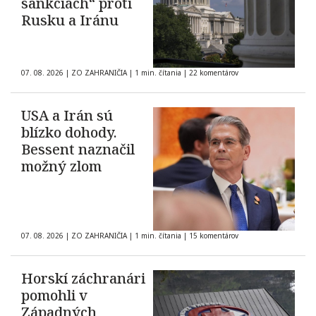
sankciách“ proti
Rusku a Iránu
07. 08. 2026
|
ZO ZAHRANIČIA
|
1 min. čítania
|
22 komentárov
USA a Irán sú
blízko dohody.
Bessent naznačil
možný zlom
07. 08. 2026
|
ZO ZAHRANIČIA
|
1 min. čítania
|
15 komentárov
Horskí záchranári
pomohli v
Západných