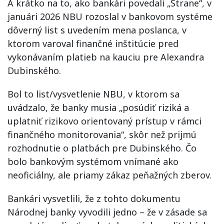
A krátko na to, ako bankári povedali „Strane“, v
januári 2026 NBU rozoslal v bankovom systéme
dôverný list s uvedením mena poslanca, v
ktorom varoval finančné inštitúcie pred
vykonávaním platieb na kauciu pre Alexandra
Dubinského.
Bol to list/vysvetlenie NBU, v ktorom sa
uvádzalo, že banky musia „posúdiť riziká a
uplatniť rizikovo orientovaný prístup v rámci
finančného monitorovania“, skôr než prijmú
rozhodnutie o platbách pre Dubinského. Čo
bolo bankovým systémom vnímané ako
neoficiálny, ale priamy zákaz peňažných zberov.
Bankári vysvetlili, že z tohto dokumentu
Národnej banky vyvodili jedno – že v zásade sa