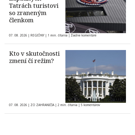
Tatrách turistovi
so zraneným
členkom
07. 08. 2026
|
REGIÓNY
|
1 min. čítania
|
Žiadne komentáre
Kto v skutočnosti
zmení čí režim?
07. 08. 2026
|
ZO ZAHRANIČIA
|
2 min. čítania
|
5 komentárov