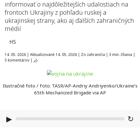
informovať o najdôležitejších udalostiach na
frontoch Ukrajiny z pohľadu ruskej a
ukrajinskej strany, ako aj ďalších zahraničných
médií
HS
14. 05. 2026
|
Aktualizované 14. 05. 2026
|
Zo zahraničia
|
3 min. čítania
|
5 komentárov
|
Ilustračné foto / Foto: TASR/AP-Andriy Andriyenko/Ukraine’s
65th Mechanized Brigade via AP
▶
↻