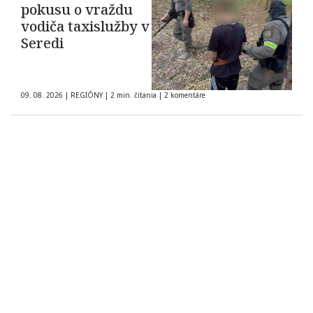
pokusu o vraždu
vodiča taxislužby v
Seredi
09. 08. 2026
|
REGIÓNY
|
2 min. čítania
|
2 komentáre