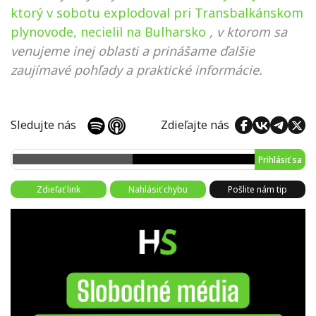
ktorý v sobotu explodoval pri Transbalkánskom
plynovode, necielil na Bulharsko
, v ktorom sa
venujeme inej oblasti a prinášame ďalšie
zaujímavé pohľady a praktické informácie.
Sledujte nás
Zdieľajte nás
Prihlásiť sa
Zdieľať link
Nahlásiť chybu
Pošlite nám tip