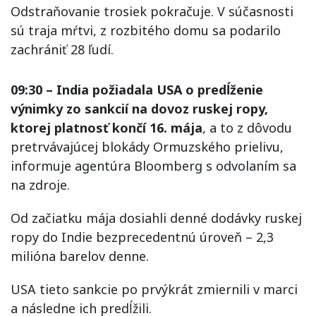
Odstraňovanie trosiek pokračuje. V súčasnosti
sú traja mŕtvi, z rozbitého domu sa podarilo
zachrániť 28 ľudí.
09:30 – India požiadala USA o predĺženie
výnimky zo sankcií na dovoz ruskej ropy,
ktorej platnosť končí 16. mája
, a to z dôvodu
pretrvávajúcej blokády Ormuzského prielivu,
informuje agentúra Bloomberg s odvolaním sa
na zdroje.
Od začiatku mája dosiahli denné dodávky ruskej
ropy do Indie bezprecedentnú úroveň – 2,3
milióna barelov denne.
USA tieto sankcie po prvýkrát zmiernili v marci
a následne ich predĺžili.