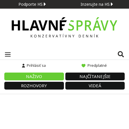
Podporte HS
Inzerujte na HS
Prihlásiť sa
Predplatné
NAŽIVO
NAJČÍTANEJŠIE
ROZHOVORY
VIDEÁ