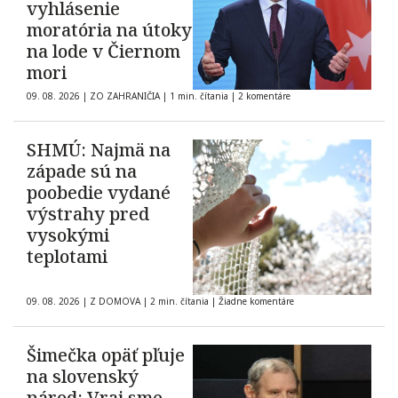
vyhlásenie
moratória na útoky
na lode v Čiernom
mori
09. 08. 2026
|
ZO ZAHRANIČIA
|
1 min. čítania
|
2 komentáre
SHMÚ: Najmä na
západe sú na
poobedie vydané
výstrahy pred
vysokými
teplotami
09. 08. 2026
|
Z DOMOVA
|
2 min. čítania
|
Žiadne komentáre
Šimečka opäť pľuje
na slovenský
národ: Vraj sme