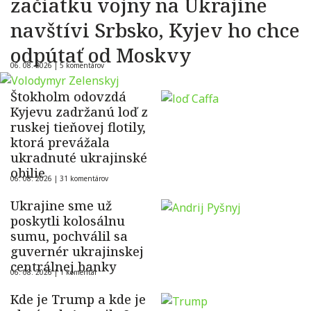
začiatku vojny na Ukrajine
navštívi Srbsko, Kyjev ho chce
odpútať od Moskvy
06. 08. 2026 |
5 komentárov
Štokholm odovzdá
Kyjevu zadržanú loď z
ruskej tieňovej flotily,
ktorá prevážala
ukradnuté ukrajinské
obilie
06. 08. 2026 |
31 komentárov
Ukrajine sme už
poskytli kolosálnu
sumu, pochválil sa
guvernér ukrajinskej
centrálnej banky
06. 08. 2026 |
1 komentár
Kde je Trump a kde je