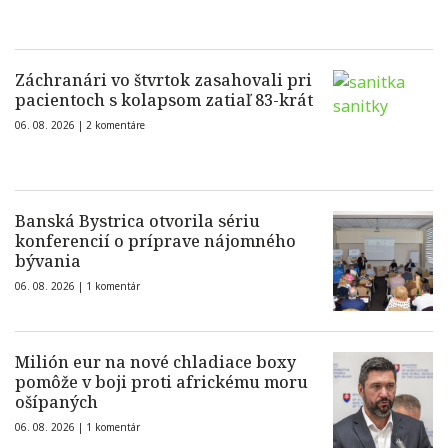
Záchranári vo štvrtok zasahovali pri
pacientoch s kolapsom zatiaľ 83-krát
06. 08. 2026 |
2 komentáre
Banská Bystrica otvorila sériu
konferencií o príprave nájomného
bývania
06. 08. 2026 |
1 komentár
Milión eur na nové chladiace boxy
pomôže v boji proti africkému moru
ošípaných
06. 08. 2026 |
1 komentár