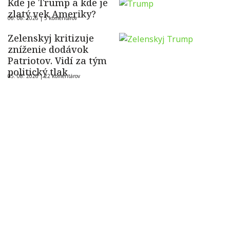
Kde je Trump a kde je
zlatý vek Ameriky?
06. 08. 2026 |
5 komentárov
Zelenskyj kritizuje
zníženie dodávok
Patriotov. Vidí za tým
politický tlak
05. 08. 2026 |
22 komentárov