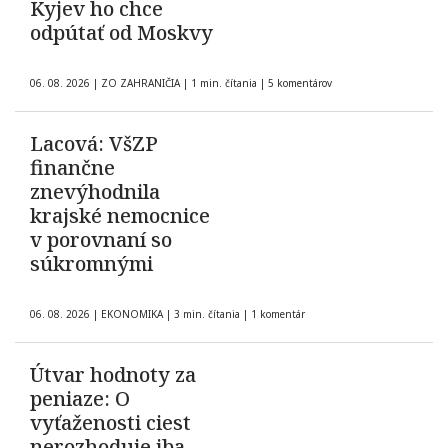
Kyjev ho chce
odpútať od Moskvy
06. 08. 2026
|
ZO ZAHRANIČIA
|
1 min. čítania
|
5 komentárov
Lacová: VšZP
finančne
znevýhodnila
krajské nemocnice
v porovnaní so
súkromnými
06. 08. 2026
|
EKONOMIKA
|
3 min. čítania
|
1 komentár
Útvar hodnoty za
peniaze: O
vyťaženosti ciest
nerozhoduje iba