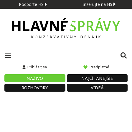
Podporte HS
Inzerujte na HS
Prihlásiť sa
Predplatné
NAŽIVO
NAJČÍTANEJŠIE
ROZHOVORY
VIDEÁ