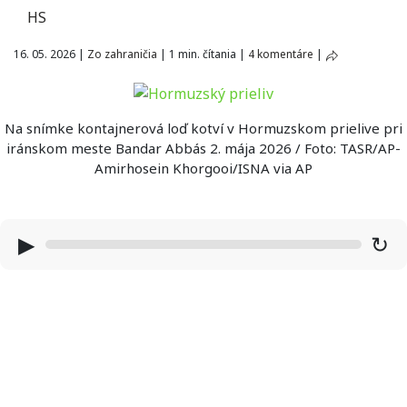
HS
16. 05. 2026
|
Zo zahraničia
|
1 min. čítania
|
4 komentáre
|
Na snímke kontajnerová loď kotví v Hormuzskom prielive pri
iránskom meste Bandar Abbás 2. mája 2026 / Foto: TASR/AP-
Amirhosein Khorgooi/ISNA via AP
▶
↻