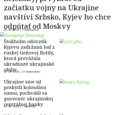
začiatku vojny na Ukrajine
navštívi Srbsko, Kyjev ho chce
odpútať od Moskvy
06. 08. 2026 |
5 komentárov
Štokholm odovzdá
Kyjevu zadržanú loď z
ruskej tieňovej flotily,
ktorá prevážala
ukradnuté ukrajinské
obilie
06. 08. 2026 |
31 komentárov
Ukrajine sme už
poskytli kolosálnu
sumu, pochválil sa
guvernér ukrajinskej
centrálnej banky
06. 08. 2026 |
1 komentár