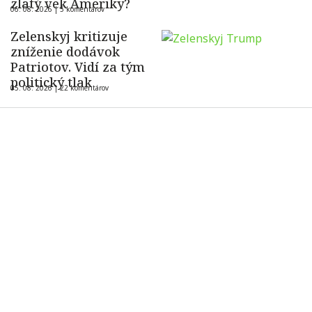
zlatý vek Ameriky?
06. 08. 2026 |
5 komentárov
Zelenskyj kritizuje
zníženie dodávok
Patriotov. Vidí za tým
politický tlak
05. 08. 2026 |
22 komentárov