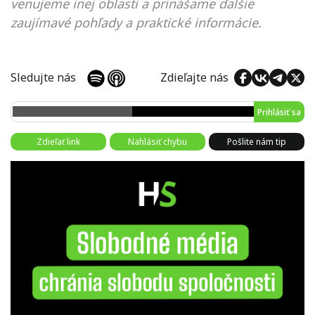
venujeme inej oblasti a prinášame ďalšie
zaujímavé pohľady a praktické informácie.
Sledujte nás
Zdieľajte nás
Prihlásiť sa
Zdieľať link
Nahlásiť chybu
Pošlite nám tip