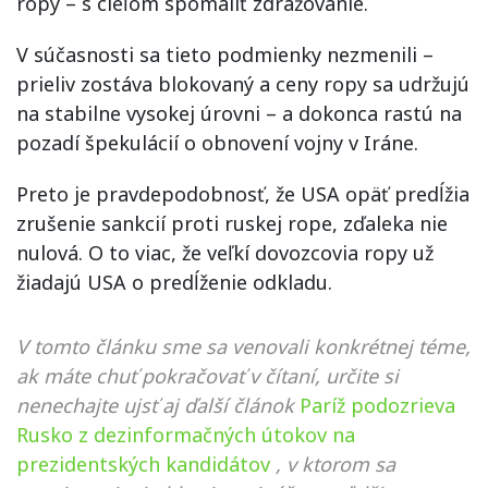
ropy – s cieľom spomaliť zdražovanie.
V súčasnosti sa tieto podmienky nezmenili –
prieliv zostáva blokovaný a ceny ropy sa udržujú
na stabilne vysokej úrovni – a dokonca rastú na
pozadí špekulácií o obnovení vojny v Iráne.
Preto je pravdepodobnosť, že USA opäť predĺžia
zrušenie sankcií proti ruskej rope, zďaleka nie
nulová. O to viac, že veľkí dovozcovia ropy už
žiadajú USA o predĺženie odkladu.
V tomto článku sme sa venovali konkrétnej téme,
ak máte chuť pokračovať v čítaní, určite si
nenechajte ujsť aj ďalší článok
Paríž podozrieva
Rusko z dezinformačných útokov na
prezidentských kandidátov
, v ktorom sa