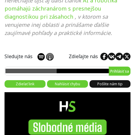
nenechajte ujsť aj ďalší článok
AI a robotika
pomáhajú záchranárom s presnejšou
diagnostikou pri zásahoch
, v ktorom sa
venujeme inej oblasti a prinášame ďalšie
zaujímavé pohľady a praktické informácie.
Sledujte nás
Zdieľajte nás
Prihlásiť sa
Zdieľať link
Nahlásiť chybu
Pošlite nám tip