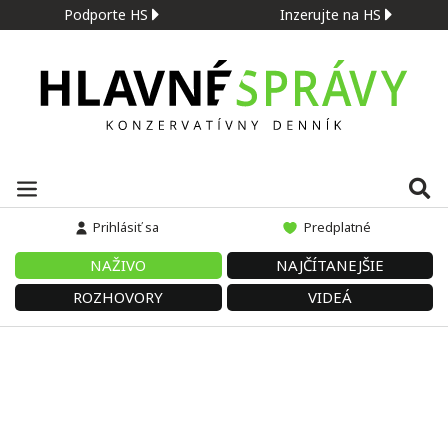
Podporte HS
Inzerujte na HS
Prihlásiť sa
Predplatné
NAŽIVO
NAJČÍTANEJŠIE
ROZHOVORY
VIDEÁ