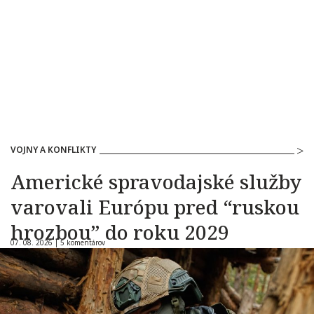
VOJNY A KONFLIKTY
Americké spravodajské služby
varovali Európu pred “ruskou
hrozbou” do roku 2029
07. 08. 2026 |
5 komentárov