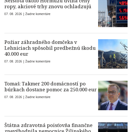
Neistota okolo Hormuzu dvíha ceny
ropy, akciové trhy znovu ochladzujú
07. 08. 2026 |
Žiadne komentáre
Požiar záhradného domčeka v
Lehniciach spôsobil predbežnú škodu
40.000 eur
07. 08. 2026 |
Žiadne komentáre
Tomaš: Takmer 200 domácností po
búrkach dostane pomoc za 250.000 eur
07. 08. 2026 |
Žiadne komentáre
Štátna zdravotná poisťovňa finančne
znevýhodnila nemocnice Žilinského