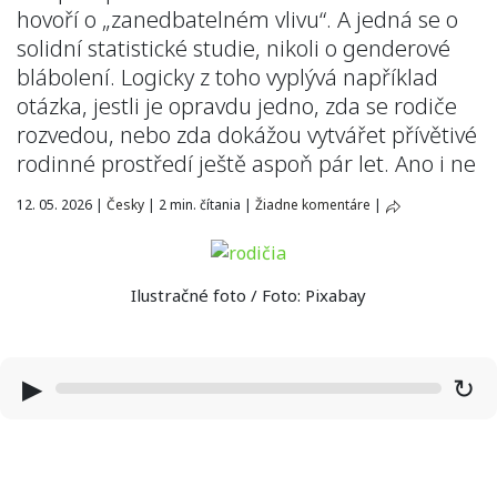
hovoří o „zanedbatelném vlivu“. A jedná se o
solidní statistické studie, nikoli o genderové
blábolení. Logicky z toho vyplývá například
otázka, jestli je opravdu jedno, zda se rodiče
rozvedou, nebo zda dokážou vytvářet přívětivé
rodinné prostředí ještě aspoň pár let. Ano i ne
12. 05. 2026
|
Česky
|
2 min. čítania
|
Žiadne komentáre
|
Ilustračné foto / Foto: Pixabay
▶
↻