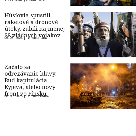
Húsíovia spustili
raketové a dronové
útoky, zabili najmenej
38 vládnych vojakov
06. 08. 2026 |
16 komentárov
Začalo sa
odrezávanie hlavy:
Buď kapitulácia
Kyjeva, alebo nový
front vo Fínsku
06. 08. 2026 |
178 komentárov