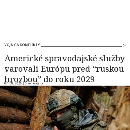
VOJNY A KONFLIKTY
Americké spravodajské služby
varovali Európu pred “ruskou
hrozbou” do roku 2029
07. 08. 2026 |
5 komentárov