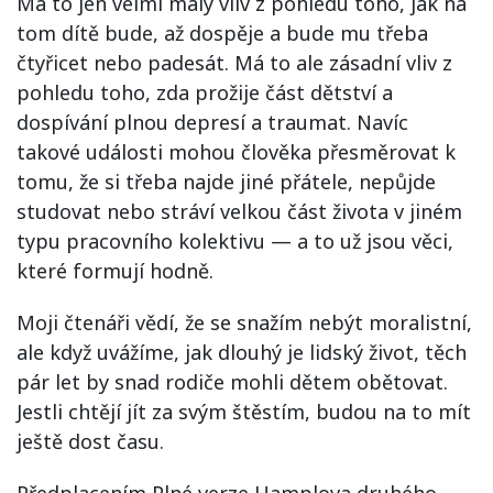
Má to jen velmi malý vliv z pohledu toho, jak na
tom dítě bude, až dospěje a bude mu třeba
čtyřicet nebo padesát. Má to ale zásadní vliv z
pohledu toho, zda prožije část dětství a
dospívání plnou depresí a traumat. Navíc
takové události mohou člověka přesměrovat k
tomu, že si třeba najde jiné přátele, nepůjde
studovat nebo stráví velkou část života v jiném
typu pracovního kolektivu — a to už jsou věci,
které formují hodně.
Moji čtenáři vědí, že se snažím nebýt moralistní,
ale když uvážíme, jak dlouhý je lidský život, těch
pár let by snad rodiče mohli dětem obětovat.
Jestli chtějí jít za svým štěstím, budou na to mít
ještě dost času.
Předplacením Plné verze Hamplova druhého