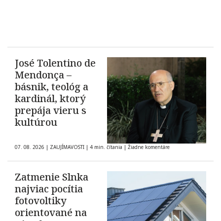
José Tolentino de
Mendonça –
básnik, teológ a
kardinál, ktorý
prepája vieru s
kultúrou
07. 08. 2026
|
ZAUJÍMAVOSTI
|
4 min. čítania
|
Žiadne komentáre
Zatmenie Slnka
najviac pocítia
fotovoltiky
orientované na