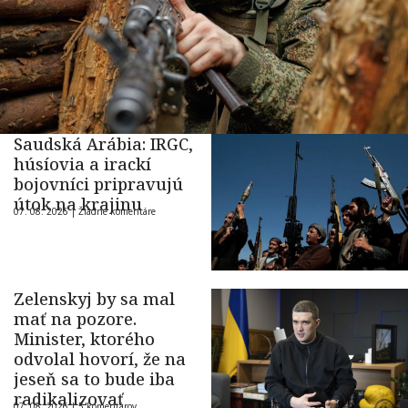
Saudská Arábia: IRGC,
húsíovia a irackí
bojovníci pripravujú
útok na krajinu
07. 08. 2026 |
Žiadne komentáre
Zelenskyj by sa mal
mať na pozore.
Minister, ktorého
odvolal hovorí, že na
jeseň sa to bude iba
radikalizovať
07. 08. 2026 |
5 komentárov