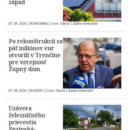
západ
07. 08. 2026
|
EKONOMIKA
|
3 min. čítania
|
Žiadne komentáre
Po rekonštrukcii za
päť miliónov eur
otvorili v Trenčíne
pre verejnosť
Župný dom
07. 08. 2026
|
REGIÓNY
|
2 min. čítania
|
Žiadne komentáre
Uzávera
železničného
priecestia
Pezinská-