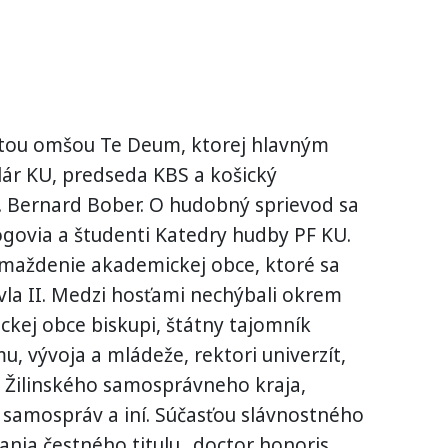
ätou omšou Te Deum, ktorej hlavným
lár KU, predseda KBS a košický
. Bernard Bober. O hudobný sprievod sa
govia a študenti Katedry hudby PF KU.
maždenie akademickej obce, ktoré sa
avla II. Medzi hosťami nechýbali okrem
kej obce biskupi, štátny tajomník
u, vývoja a mládeže, rektori univerzít,
 Žilinského samosprávneho kraja,
, samospráv a iní. Súčasťou slávnostného
nia čestného titulu „doctor honoris