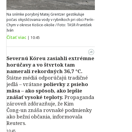
Na snímke porybný Matej Grentzer gestikuluje
počas okysličovania vody v rybníkoch pri obci Perín-
Chym v okrese Košice-okolie / Foto: TASR-František
Iván
Čítať viac
|
10:45
Severnú Kóreu zasiahli extrémne
horúčavy a vo štvrtok tam
namerali rekordných 36,7 °C.
Štátne médiá odporúčajú tradičné
jedlá – vrátane
polievky z psieho
mäsa – ako spôsob, ako lepšie
znášať vysoké teploty.
Propaganda
zároveň zdôrazňuje, že Kim
Čong‑un znáša rovnaké podmienky
ako bežní občania, informovala
Reuters.
10:45