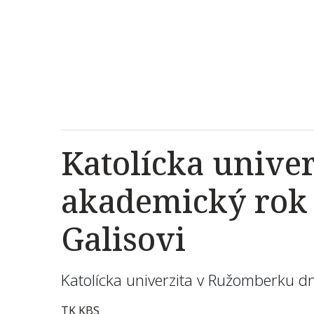
Katolícka unive
akademický rok 
Galisovi
Katolícka univerzita v Ružomberku dn
TK KBS