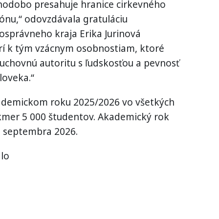
odobo presahuje hranice cirkevného
iónu,“ odovzdávala gratuláciu
osprávneho kraja Erika Jurinová
trí k tým vzácnym osobnostiam, ktoré
uchovnú autoritu s ľudskosťou a pevnosť
loveka.“
akademickom roku 2025/2026 vo všetkých
kmer 5 000 študentov. Akademický rok
i septembra 2026.
lo