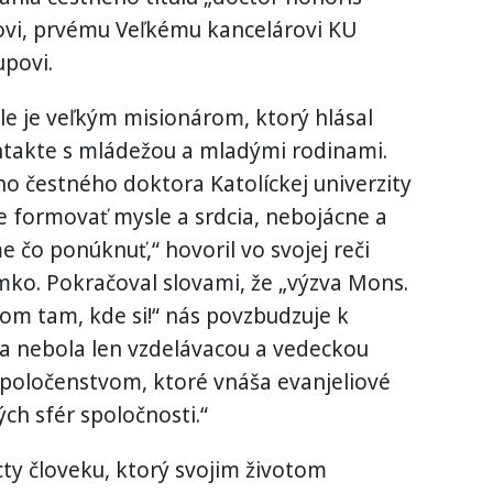
ovi, prvému Veľkému kancelárovi KU
upovi.
le je veľkým misionárom, ktorý hlásal
ontakte s mládežou a mladými rodinami.
o čestného doktora Katolíckej univerzity
 formovať mysle a srdcia, nebojácne a
 čo ponúknuť,“ hovoril vo svojej reči
emko. Pokračoval slovami, že „výzva Mons.
om tam, kde si!“ nás povzbudzuje k
ta nebola len vzdelávacou a vedeckou
 spoločenstvom, ktoré vnáša evanjeliové
ých sfér spoločnosti.“
ty človeku, ktorý svojim životom