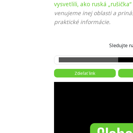
vysvetlili, ako ruská „rušička“
venujeme inej oblasti a prin
praktické informácie.
Sledujte
Zdieľať link