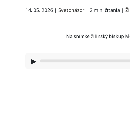
14. 05. 2026
|
Svetonázor
|
2 min. čítania
|
Ž
Na snímke žilinský biskup Mo
▶