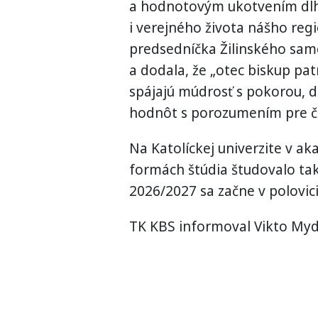
a hodnotovým ukotvením dlh
i verejného života nášho reg
predsedníčka Žilinského sam
a dodala, že „otec biskup pa
spájajú múdrosť s pokorou, d
hodnôt s porozumením pre č
Na Katolíckej univerzite v 
formách štúdia študovalo ta
2026/2027 sa začne v polovic
TK KBS informoval Vikto Myd