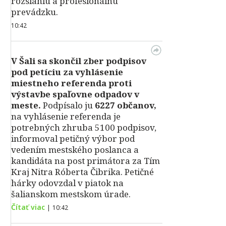
rozsiahlu a profesionálnu
prevádzku.
10:42
V Šali sa skončil zber podpisov
pod petíciu za vyhlásenie
miestneho referenda proti
výstavbe spaľovne odpadov v
meste.
Podpísalo ju
6227 občanov,
na vyhlásenie referenda je
potrebných zhruba 5100 podpisov,
informoval petičný výbor pod
vedením mestského poslanca a
kandidáta na post primátora za Tím
Kraj Nitra Róberta Čibrika. Petičné
hárky odovzdal v piatok na
šalianskom mestskom úrade.
Čítať viac
|
10:42