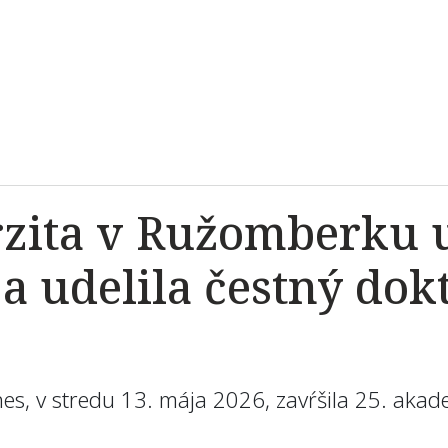
rzita v Ružomberku 
a udelila čestný dok
es, v stredu 13. mája 2026, zavŕšila 25. akad