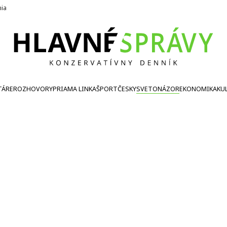
nia
TÁRE
ROZHOVORY
PRIAMA LINKA
ŠPORT
ČESKY
SVETONÁZOR
EKONOMIKA
KU