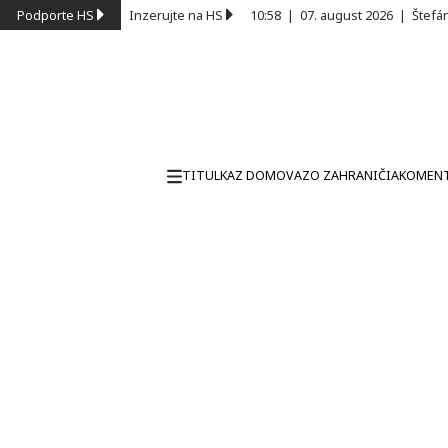
Podporte HS
Inzerujte na HS
10:58
|
07. august 2026
|
Štefá
TITULKA
Z DOMOVA
ZO ZAHRANIČIA
KOMEN