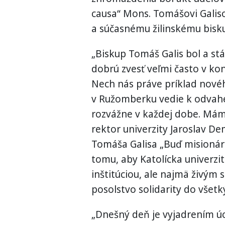
causa“ Mons. Tomášovi Galis
a súčasnému žilinskému bisk
„Biskup Tomáš Galis bol a stá
dobrú zvesť veľmi často v k
Nech nás práve príklad novéh
v Ružomberku vedie k odvahe
rozvážne v každej dobe. Máme
rektor univerzity Jaroslav D
Tomáša Galisa „Buď misionár
tomu, aby Katolícka univerzi
inštitúciou, ale najmä živým
posolstvo solidarity do všetk
„Dnešný deň je vyjadrením úc