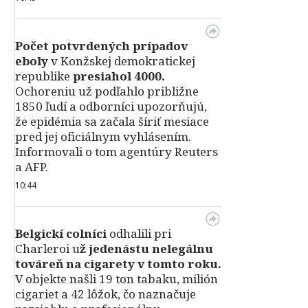
Počet potvrdených prípadov
eboly
v Konžskej demokratickej
republike
presiahol 4000.
Ochoreniu už podľahlo približne
1850 ľudí a odborníci upozorňujú,
že epidémia sa začala šíriť mesiace
pred jej oficiálnym vyhlásením.
Informovali o tom agentúry Reuters
a AFP.
10:44
Belgickí colníci
odhalili pri
Charleroi u
ž jedenástu nelegálnu
továreň na cigarety v tomto roku.
V objekte našli 19 ton tabaku, milión
cigariet a 42 lôžok, čo naznačuje