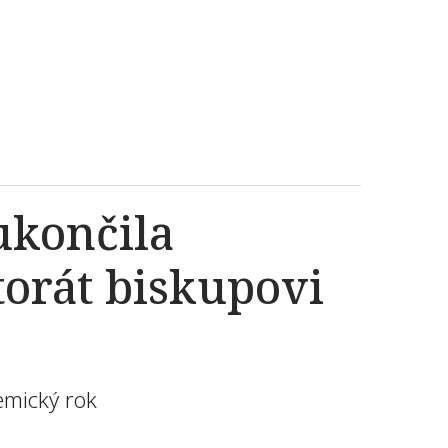
ukončila
torát biskupovi
emický rok