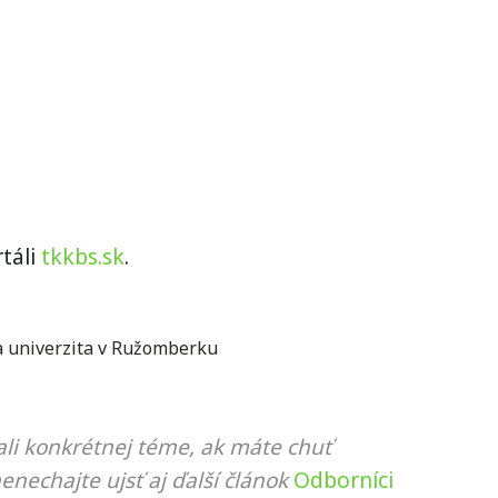
táli
tkkbs.sk
.
a univerzita v Ružomberku
li konkrétnej téme, ak máte chuť
nenechajte ujsť aj ďalší článok
Odborníci