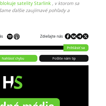
 blokuje satelity Starlink
, v ktorom sa
ášame ďalšie zaujímavé pohľady a
 nás
Zdieľajte nás
Prihlásiť sa
Nahlásiť chybu
Pošlite nám tip