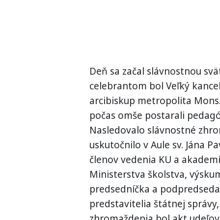
Deň sa začal slávnostnou sv
celebrantom bol Veľký kance
arcibiskup metropolita Mons
počas omše postarali pedagó
Nasledovalo slávnostné zhro
uskutočnilo v Aule sv. Jána P
členov vedenia KU a akademic
Ministerstva školstva, výskum
predsedníčka a podpredseda
predstavitelia štátnej správy
zhromaždenia bol akt udeľova