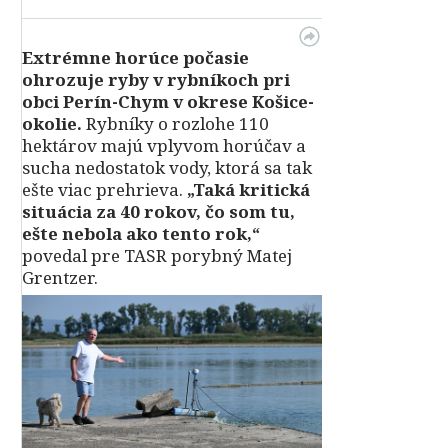
Extrémne horúce počasie
ohrozuje ryby v rybníkoch pri
obci Perín-Chym v okrese Košice-
okolie.
Rybníky o rozlohe 110
hektárov majú vplyvom horúčav a
sucha nedostatok vody, ktorá sa tak
ešte viac prehrieva.
„Taká kritická
situácia za 40 rokov, čo som tu,
ešte nebola ako tento rok,“
povedal pre TASR porybný Matej
Grentzer.