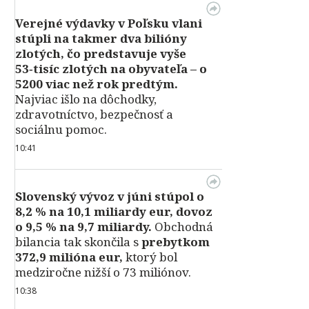
Verejné výdavky v Poľsku vlani
stúpli na takmer dva bilióny
zlotých, čo predstavuje vyše
53‑tisíc zlotých na obyvateľa – o
5200 viac než rok predtým.
Najviac išlo na dôchodky,
zdravotníctvo, bezpečnosť a
sociálnu pomoc.
10:41
Slovenský vývoz v júni stúpol o
8,2 % na 10,1 miliardy eur, dovoz
o 9,5 % na 9,7 miliardy.
Obchodná
bilancia tak skončila s
prebytkom
372,9 milióna eur,
ktorý bol
medziročne nižší o 73 miliónov.
10:38