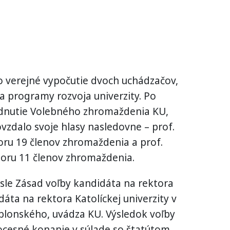
 verejné vypočutie dvoch uchádzačov,
e a programy rozvoja univerzity. Po
adnutie Volebného zhromaždenia KU,
vzdalo svoje hlasy nasledovne – prof.
oru 19 členov zhromaždenia a prof.
poru 11 členov zhromaždenia.
le Zásad voľby kandidáta na rektora
dáta na rektora Katolíckej univerzity v
lonského, uvádza KU. Výsledok voľby
ocesné konanie v súlade so štatútom