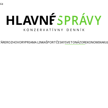
nia
TÁRE
ROZHOVORY
PRIAMA LINKA
ŠPORT
ČESKY
SVETONÁZOR
EKONOMIKA
KU