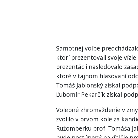
Samotnej voľbe predchádzalo
ktorí prezentovali svoje vízi
prezentácii nasledovalo zas
ktoré v tajnom hlasovaní odo
Tomáš Jablonský získal podp
Ľubomír Pekarčík získal pod
Volebné zhromaždenie v zmys
zvolilo v prvom kole za kandi
Ružomberku prof. Tomáša Jab
bude postúpený na ďalšie pr