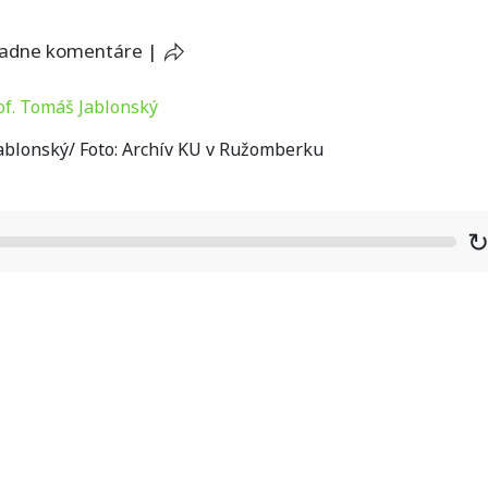
iadne komentáre
|
ablonský/ Foto: Archív KU v Ružomberku