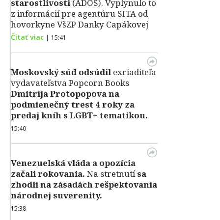
starostlivosti
(ADOS). Vyplynulo to
z informácií pre agentúru SITA od
hovorkyne VšZP Danky Capákovej
Čítať viac
|
15:41
Moskovský súd odsúdil
exriaditeľa
vydavateľstva Popcorn Books
Dmitrija Protopopova na
podmienečný trest 4 roky za
predaj kníh s LGBT+ tematikou.
15:40
Venezuelská vláda a opozícia
začali rokovania.
Na stretnutí
sa
zhodli na zásadách rešpektovania
národnej suverenity.
15:38