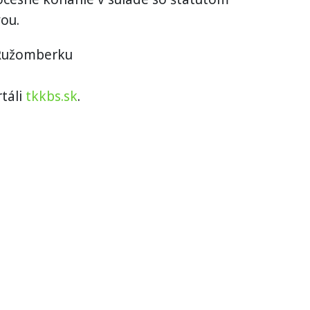
vou.
v Ružomberku
táli
tkkbs.sk
.