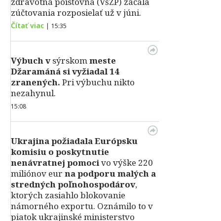
zdravotná poisťovňa (VšZP) začala
zúčtovania rozposielať už v júni.
Čítať viac
|
15:35
Výbuch v
sýrskom
meste
Džaramáná si vyžiadal 14
zranených.
Pri výbuchu nikto
nezahynul.
15:08
Ukrajina požiadala Európsku
komisiu o poskytnutie
nenávratnej pomoci
vo výške 220
miliónov eur
na podporu malých a
stredných poľnohospodárov
,
ktorých zasiahlo blokovanie
námorného exportu. Oznámilo to v
piatok ukrajinské ministerstvo