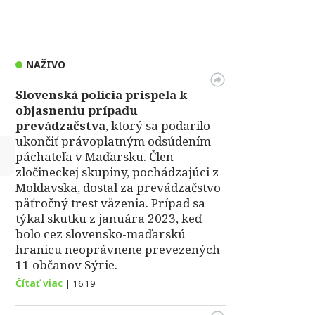
NAŽIVO
Slovenská polícia prispela k
objasneniu prípadu
prevádzačstva
, ktorý sa podarilo
ukončiť právoplatným odsúdením
↻
páchateľa v Maďarsku. Člen
zločineckej skupiny, pochádzajúci z
Moldavska, dostal za prevádzačstvo
päťročný trest väzenia. Prípad sa
týkal skutku z januára 2023, keď
bolo cez slovensko-maďarskú
hranicu neoprávnene prevezených
11 občanov Sýrie.
Čítať viac
|
16:19