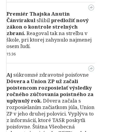
Premiér Thajska Anutin
Čánvirakul
sľúbil
predložiť nový
zákon o kontrole strelných
zbraní.
Reagoval tak na streľbu v
škole, pri ktorej zahynulo najmenej
osem ľudí.
15:36
Aj
súkromné zdravotné poisťovne
Dôvera a Union ZP už začali
poistencom rozposielať výsledky
ročného zúčtovania poistného za
uplynulý rok.
Dôvera začala s
rozposielaním začiatkom júla, Union
ZP v jeho druhej polovici. Vyplýva to
z informácií, ktoré TASR poskytli
poisťovne. Štátna Všeobecná