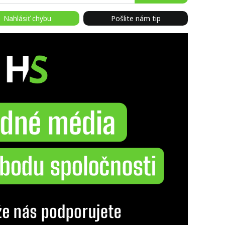
Nahlásiť chybu
Pošlite nám tip