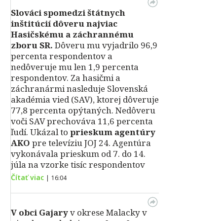
Slováci spomedzi štátnych
inštitúcií dôveru najviac
Hasičskému a záchrannému
zboru SR.
Dôveru mu vyjadrilo 96,9
percenta respondentov a
nedôveruje mu len 1,9 percenta
respondentov. Za hasičmi a
záchranármi nasleduje Slovenská
akadémia vied (SAV), ktorej dôveruje
77,8 percenta opýtaných. Nedôveru
voči SAV prechováva 11,6 percenta
ľudí. Ukázal to
prieskum agentúry
AKO
pre televíziu JOJ 24. Agentúra
vykonávala prieskum od 7. do 14.
júla na vzorke tisíc respondentov
Čítať viac
|
16:04
V obci Gajary
v okrese Malacky v