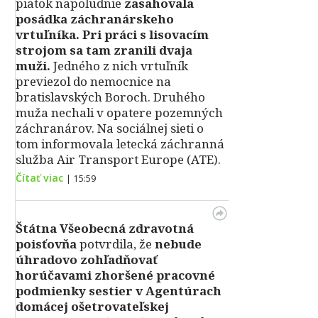
piatok napoludnie
zasahovala
posádka záchranárskeho
vrtuľníka. Pri práci s lisovacím
strojom sa tam zranili dvaja
muži.
Jedného z nich vrtuľník
previezol do nemocnice na
bratislavských Boroch. Druhého
muža nechali v opatere pozemných
záchranárov. Na sociálnej sieti o
tom informovala letecká záchranná
služba Air Transport Europe (ATE).
Čítať viac
|
15:59
Štátna Všeobecná zdravotná
poisťovňa
potvrdila, že
nebude
úhradovo zohľadňovať
horúčavami zhoršené pracovné
podmienky sestier v Agentúrach
domácej ošetrovateľskej