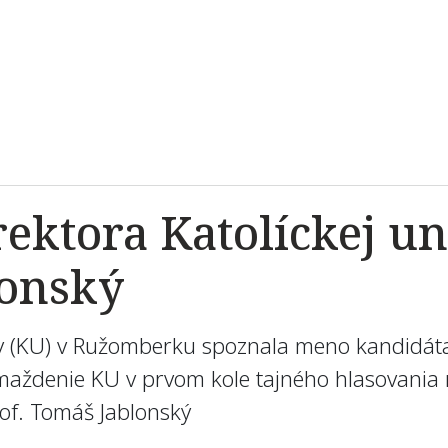
ktora Katolíckej uni
lonský
ty (KU) v Ružomberku spoznala meno kandidáta
ždenie KU v prvom kole tajného hlasovania ro
rof. Tomáš Jablonský