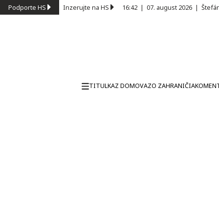
Podporte HS
Inzerujte na HS
16:42
|
07. august 2026
|
Štefá
TITULKA
Z DOMOVA
ZO ZAHRANIČIA
KOMEN