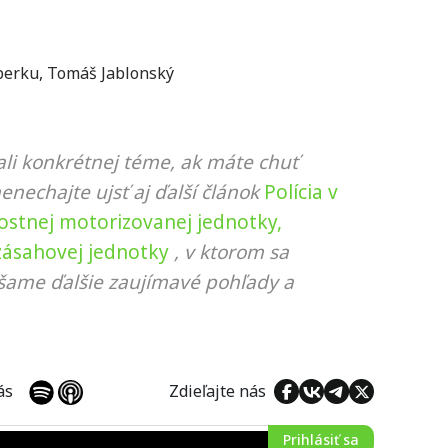
berku
,
Tomáš Jablonský
li konkrétnej téme, ak máte chuť
nenechajte ujsť aj ďalší článok
Polícia v
ostnej motorizovanej jednotky,
zásahovej jednotky
, v ktorom sa
ášame ďalšie zaujímavé pohľady a
 nás
Zdieľajte nás
Prihlásiť sa