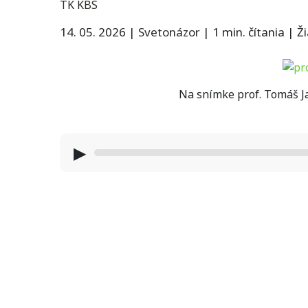
TK KBS
14. 05. 2026
|
Svetonázor
|
1 min. čítania
|
Ž
Na snímke prof. Tomáš J
▶