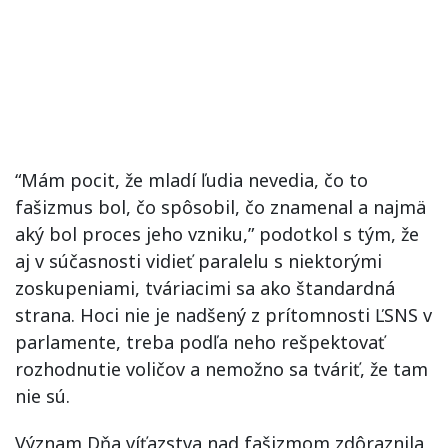
“Mám pocit, že mladí ľudia nevedia, čo to
fašizmus bol, čo spôsobil, čo znamenal a najmä
aký bol proces jeho vzniku,” podotkol s tým, že
aj v súčasnosti vidieť paralelu s niektorými
zoskupeniami, tváriacimi sa ako štandardná
strana. Hoci nie je nadšený z prítomnosti ĽSNS v
parlamente, treba podľa neho rešpektovať
rozhodnutie voličov a nemožno sa tváriť, že tam
nie sú.
Význam Dňa víťazstva nad fašizmom zdôraznila