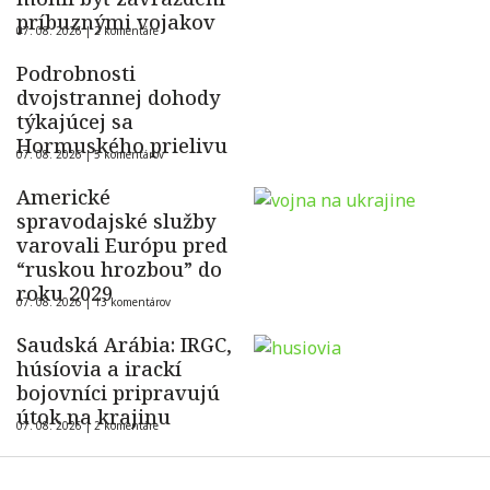
príbuznými vojakov
07. 08. 2026 |
2 komentáre
Podrobnosti
dvojstrannej dohody
týkajúcej sa
Hormuského prielivu
07. 08. 2026 |
5 komentárov
Americké
spravodajské služby
varovali Európu pred
“ruskou hrozbou” do
roku 2029
07. 08. 2026 |
13 komentárov
Saudská Arábia: IRGC,
húsíovia a irackí
bojovníci pripravujú
útok na krajinu
07. 08. 2026 |
2 komentáre