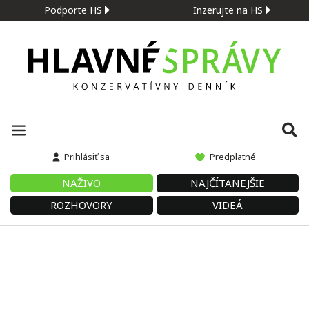
Podporte HS
Inzerujte na HS
Prihlásiť sa
Predplatné
NAŽIVO
NAJČÍTANEJŠIE
ROZHOVORY
VIDEÁ