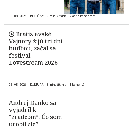
08. 08. 2026
|
REGIÓNY
|
2 min. čítania
|
Žiadne komentáre
Bratislavské
Vajnory žijú tri dni
hudbou, začal sa
festival
Lovestream 2026
08. 08. 2026
|
KULTÚRA
|
3 min. čítania
|
1 komentár
Andrej Danko sa
vyjadril k
“zradcom”. Čo som
urobil zle?