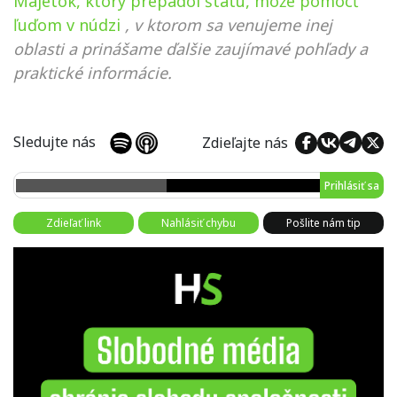
Majetok, ktorý prepadol štátu, môže pomôcť
ľuďom v núdzi
, v ktorom sa venujeme inej
oblasti a prinášame ďalšie zaujímavé pohľady a
praktické informácie.
Sledujte nás
Zdieľajte nás
Prihlásiť sa
Zdieľať link
Nahlásiť chybu
Pošlite nám tip