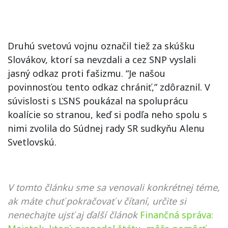
Druhú svetovú vojnu označil tiež za skúšku
Slovákov, ktorí sa nevzdali a cez SNP vyslali
jasný odkaz proti fašizmu. “Je našou
povinnosťou tento odkaz chrániť,” zdôraznil. V
súvislosti s ĽSNS poukázal na spoluprácu
koalície so stranou, keď si podľa neho spolu s
nimi zvolila do Súdnej rady SR sudkyňu Alenu
Svetlovskú.
V tomto článku sme sa venovali konkrétnej téme,
ak máte chuť pokračovať v čítaní, určite si
nenechajte ujsť aj ďalší článok
Finančná správa: