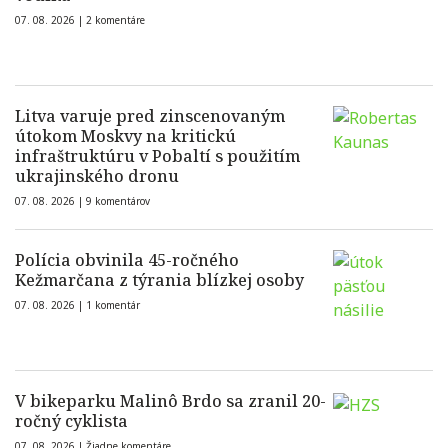
07. 08. 2026 |
2 komentáre
Litva varuje pred zinscenovaným
útokom Moskvy na kritickú
infraštruktúru v Pobaltí s použitím
ukrajinského dronu
07. 08. 2026 |
9 komentárov
Polícia obvinila 45-ročného
Kežmarčana z týrania blízkej osoby
07. 08. 2026 |
1 komentár
V bikeparku Malinô Brdo sa zranil 20-
ročný cyklista
07. 08. 2026 |
Žiadne komentáre