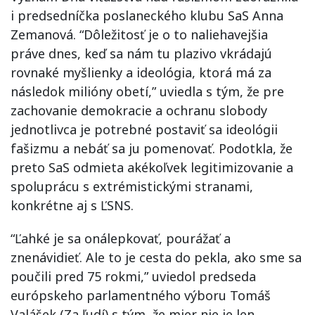
i predsedníčka poslaneckého klubu SaS Anna
Zemanová. “Dôležitosť je o to naliehavejšia
práve dnes, keď sa nám tu plazivo vkrádajú
rovnaké myšlienky a ideológia, ktorá má za
následok milióny obetí,” uviedla s tým, že pre
zachovanie demokracie a ochranu slobody
jednotlivca je potrebné postaviť sa ideológii
fašizmu a nebáť sa ju pomenovať. Podotkla, že
preto SaS odmieta akékoľvek legitimizovanie a
spoluprácu s extrémistickými stranami,
konkrétne aj s ĽSNS.
“Ľahké je sa onálepkovať, pourážať a
znenávidieť. Ale to je cesta do pekla, ako sme sa
poučili pred 75 rokmi,” uviedol predseda
európskeho parlamentného výboru Tomáš
Valášek (Za ľudí) s tým, že mier nie je len