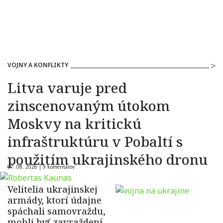
VOJNY A KONFLIKTY
Litva varuje pred
zinscenovaným útokom
Moskvy na kritickú
infraštruktúru v Pobaltí s
použitím ukrajinského dronu
07. 08. 2026 |
9 komentárov
Velitelia ukrajinskej
armády, ktorí údajne
spáchali samovraždu,
mohli byť zavraždení