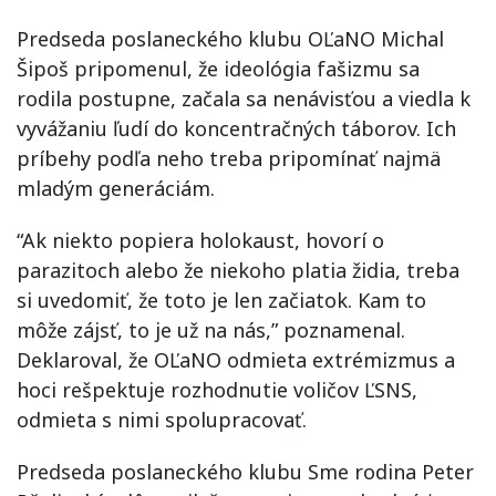
Predseda poslaneckého klubu OĽaNO Michal
Šipoš pripomenul, že ideológia fašizmu sa
rodila postupne, začala sa nenávisťou a viedla k
vyvážaniu ľudí do koncentračných táborov. Ich
príbehy podľa neho treba pripomínať najmä
mladým generáciám.
“Ak niekto popiera holokaust, hovorí o
parazitoch alebo že niekoho platia židia, treba
si uvedomiť, že toto je len začiatok. Kam to
môže zájsť, to je už na nás,” poznamenal.
Deklaroval, že OĽaNO odmieta extrémizmus a
hoci rešpektuje rozhodnutie voličov ĽSNS,
odmieta s nimi spolupracovať.
Predseda poslaneckého klubu Sme rodina Peter