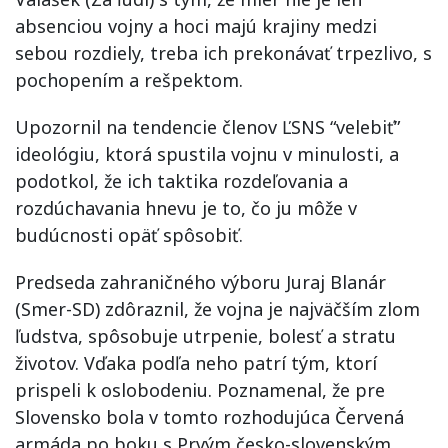
absenciou vojny a hoci majú krajiny medzi
sebou rozdiely, treba ich prekonávať trpezlivo, s
pochopením a rešpektom.
Upozornil na tendencie členov ĽSNS “velebiť”
ideológiu, ktorá spustila vojnu v minulosti, a
podotkol, že ich taktika rozdeľovania a
rozdúchavania hnevu je to, čo ju môže v
budúcnosti opäť spôsobiť.
Predseda zahraničného výboru Juraj Blanár
(Smer-SD) zdôraznil, že vojna je najväčším zlom
ľudstva, spôsobuje utrpenie, bolesť a stratu
životov. Vďaka podľa neho patrí tým, ktorí
prispeli k oslobodeniu. Poznamenal, že pre
Slovensko bola v tomto rozhodujúca Červená
armáda po boku s Prvým česko-slovenským