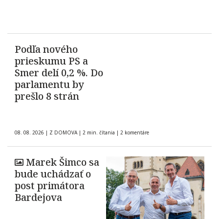
Podľa nového
prieskumu PS a
Smer delí 0,2 %. Do
parlamentu by
prešlo 8 strán
08. 08. 2026
|
Z DOMOVA
|
2 min. čítania
|
2 komentáre
Marek Šimco sa
bude uchádzať o
post primátora
Bardejova