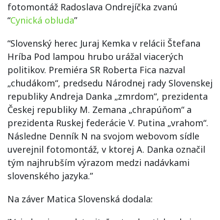
fotomontáž Radoslava Ondrejíčka zvanú
“
Cynická obluda
”
“Slovenský herec Juraj Kemka v relácii Štefana
Hríba Pod lampou hrubo urážal viacerých
politikov. Premiéra SR Roberta Fica nazval
„chudákom“, predsedu Národnej rady Slovenskej
republiky Andreja Danka „zmrdom“, prezidenta
Českej republiky M. Zemana „chrapúňom“ a
prezidenta Ruskej federácie V. Putina „vrahom“.
Následne Denník N na svojom webovom sídle
uverejnil fotomontáž, v ktorej A. Danka označil
tým najhrubším výrazom medzi nadávkami
slovenského jazyka.”
Na záver Matica Slovenská dodala: