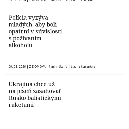
09. 08. 2026
|
Z DOMOVA
|
3 min. čítania
|
Žiadne komentáre
Polícia vyzýva
mladých, aby boli
opatrní v súvislosti
s požívaním
alkoholu
09. 08. 2026
|
Z DOMOVA
|
1 min. čítania
|
Žiadne komentáre
Ukrajina chce už
na jeseň zasahovať
Rusko balistickými
raketami