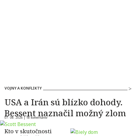
VOJNY A KONFLIKTY
USA a Irán sú blízko dohody.
Bessent naznačil možný zlom
07. 08. 2026 |
18 komentárov
Kto v skutočnosti