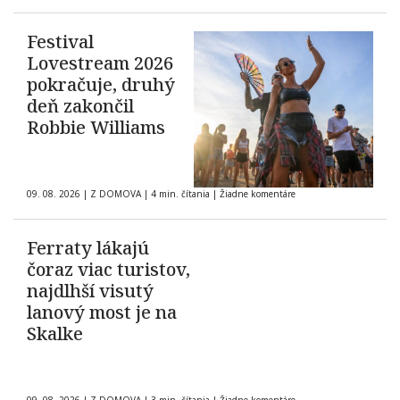
Festival
Lovestream 2026
pokračuje, druhý
deň zakončil
Robbie Williams
09. 08. 2026
|
Z DOMOVA
|
4 min. čítania
|
Žiadne komentáre
Ferraty lákajú
čoraz viac turistov,
najdlhší visutý
lanový most je na
Skalke