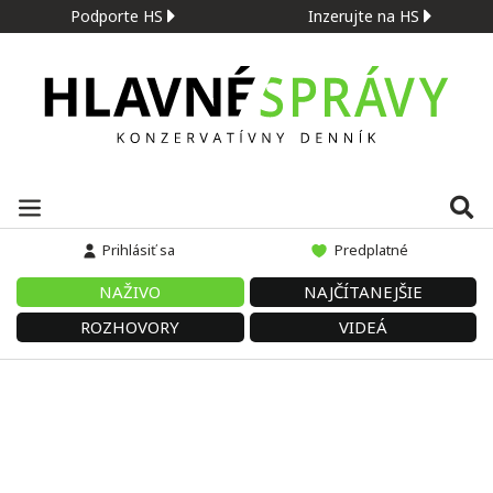
Podporte HS
Inzerujte na HS
Prihlásiť sa
Predplatné
NAŽIVO
NAJČÍTANEJŠIE
ROZHOVORY
VIDEÁ