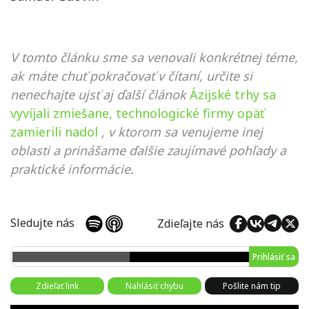
V tomto článku sme sa venovali konkrétnej téme,
ak máte chuť pokračovať v čítaní, určite si
nenechajte ujsť aj ďalší článok
Ázijské trhy sa
vyvíjali zmiešane, technologické firmy opäť
zamierili nadol
, v ktorom sa venujeme inej
oblasti a prinášame ďalšie zaujímavé pohľady a
praktické informácie.
Sledujte nás
Zdieľajte nás
Prihlásiť sa
Zdieľať link
Nahlásiť chybu
Pošlite nám tip