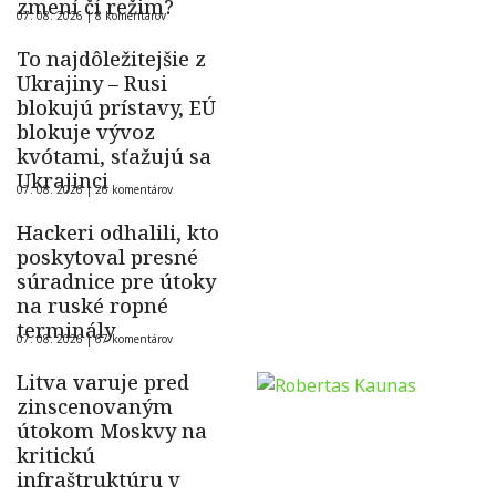
zmení čí režim?
07. 08. 2026 |
8 komentárov
To najdôležitejšie z
Ukrajiny – Rusi
blokujú prístavy, EÚ
blokuje vývoz
kvótami, sťažujú sa
Ukrajinci
07. 08. 2026 |
26 komentárov
Hackeri odhalili, kto
poskytoval presné
súradnice pre útoky
na ruské ropné
terminály
07. 08. 2026 |
67 komentárov
Litva varuje pred
zinscenovaným
útokom Moskvy na
kritickú
infraštruktúru v