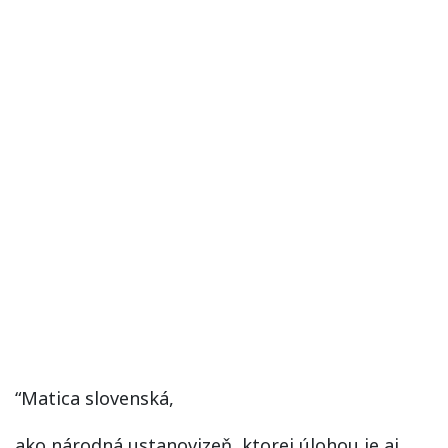
“Matica slovenská,
ako národná ustanovizeň, ktorej úlohou je aj