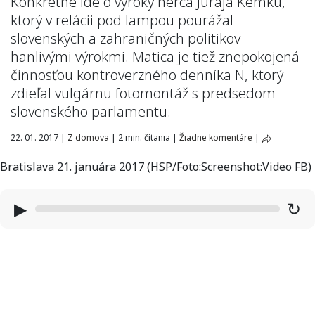
Konkrétne ide o výroky herca Juraja Kemku,
ktorý v relácii pod lampou pourážal
slovenských a zahraničných politikov
hanlivými výrokmi. Matica je tiež znepokojená
činnosťou kontroverzného denníka N, ktorý
zdieľal vulgárnu fotomontáž s predsedom
slovenského parlamentu.
22. 01. 2017
|
Z domova
|
2 min. čítania
|
Žiadne komentáre
|
Bratislava 21. januára 2017 (HSP/Foto:Screenshot:Video FB)
▶
↻