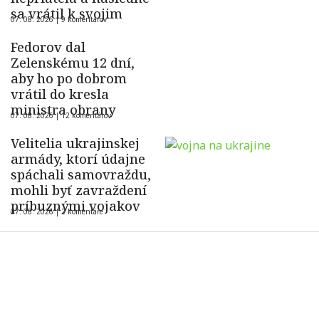
sa vrátil k svojim
07. 08. 2026 |
9 komentárov
Fedorov dal
Zelenskému 12 dní,
aby ho po dobrom
vrátil do kresla
ministra obrany
07. 08. 2026 |
12 komentárov
Velitelia ukrajinskej
armády, ktorí údajne
spáchali samovraždu,
mohli byť zavraždení
príbuznými vojakov
07. 08. 2026 |
2 komentáre