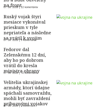
na front
07. 08. 2026 |
22 komentárov
Ruský vojak štyri
mesiace vykonával
prieskum v tyle
nepriateľa a následne
sa vrátil k svojim
07. 08. 2026 |
9 komentárov
Fedorov dal
Zelenskému 12 dní,
aby ho po dobrom
vrátil do kresla
ministra obrany
07. 08. 2026 |
12 komentárov
Velitelia ukrajinskej
armády, ktorí údajne
spáchali samovraždu,
mohli byť zavraždení
príbuznými vojakov
07. 08. 2026 |
2 komentáre