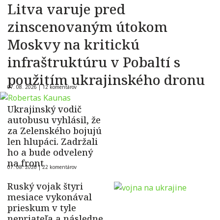
Litva varuje pred
zinscenovaným útokom
Moskvy na kritickú
infraštruktúru v Pobaltí s
použitím ukrajinského dronu
07. 08. 2026 |
12 komentárov
Ukrajinský vodič
autobusu vyhlásil, že
za Zelenského bojujú
len hlupáci. Zadržali
ho a bude odvelený
na front
07. 08. 2026 |
22 komentárov
Ruský vojak štyri
mesiace vykonával
prieskum v tyle
nepriateľa a následne