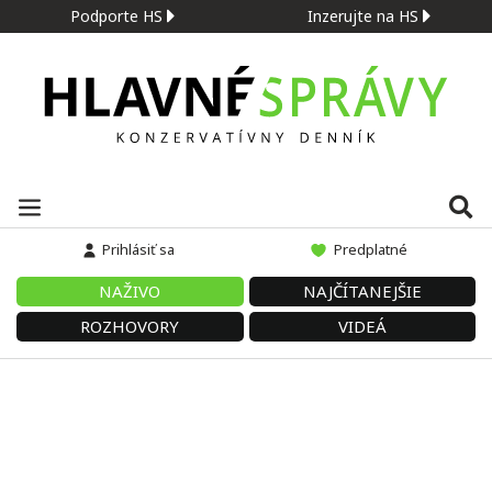
Podporte HS
Inzerujte na HS
Prihlásiť sa
Predplatné
NAŽIVO
NAJČÍTANEJŠIE
ROZHOVORY
VIDEÁ