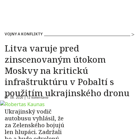
VOJNY A KONFLIKTY
Litva varuje pred
zinscenovaným útokom
Moskvy na kritickú
infraštruktúru v Pobaltí s
použitím ukrajinského dronu
07. 08. 2026 |
12 komentárov
Ukrajinský vodič
autobusu vyhlásil, že
za Zelenského bojujú
len hlupáci. Zadržali
ho a bude odvelený