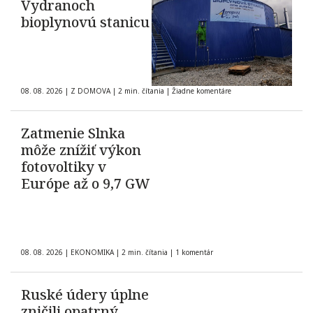
Vydranoch
bioplynovú stanicu
08. 08. 2026
|
Z DOMOVA
|
2 min. čítania
|
Žiadne komentáre
Zatmenie Slnka
môže znížiť výkon
fotovoltiky v
Európe až o 9,7 GW
08. 08. 2026
|
EKONOMIKA
|
2 min. čítania
|
1 komentár
Ruské údery úplne
zničili opatrný