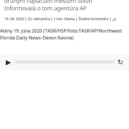
druhým najväčším mestom Solún.
Informovala o tom agentúra AP
19. 06. 2020
|
Zo zahraničia
|
1 min. čítania
|
Žiadne komentáre
|
Atény 19. júna 2020 (TASR/HSP/Foto:TASR/AP/Northwest
Florida Daily News-Devon Ravine)
▶
↻