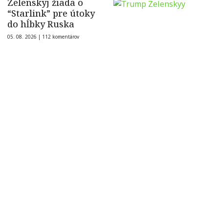
Zelenskyj žiada o
“Starlink” pre útoky
do hĺbky Ruska
05. 08. 2026 |
112 komentárov