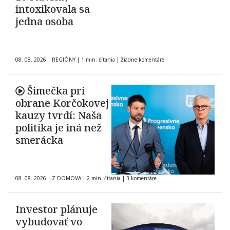
intoxikovala sa
jedna osoba
08. 08. 2026
|
REGIÓNY
|
1 min. čítania
|
Žiadne komentáre
Šimečka pri
obrane Korčokovej
kauzy tvrdí: Naša
politika je iná než
smerácka
08. 08. 2026
|
Z DOMOVA
|
2 min. čítania
|
3 komentáre
Investor plánuje
vybudovať vo