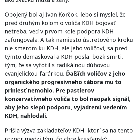
Opojený bol aj Ivan Korčok, lebo si myslel, že
pred druhým kolom o voliča KDH bojovať
netreba, veď v prvom kole podpora KDH
zafungovala. A tak namiesto ústretového kroku
nie smerom ku KDH, ale jeho voličovi, sa pred
týmto demaskoval a KDH poslal bozk smrti,
tým, že sa vyfotil s radikálnou dúhovou
evanjelickou farárkou.
Ďalších voličov z jeho
organického progresívneho tábora mu to
priniesť nemohlo. Pre pastierov
konzervatívneho voliča to bol naopak signál,
aby jeho slepú podporu, vyjadrenú vedením
KDH, nahlodali.
Prišla výzva zakladateľov KDH, ktorí sa na tento
rozpor medzi tým, čo chce kresťanský,