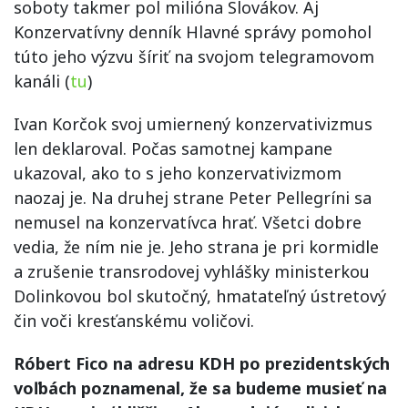
soboty takmer pol milióna Slovákov. Aj
Konzervatívny denník Hlavné správy pomohol
túto jeho výzvu šíriť na svojom telegramovom
kanáli (
tu
)
Ivan Korčok svoj umiernený konzervativizmus
len deklaroval. Počas samotnej kampane
ukazoval, ako to s jeho konzervativizmom
naozaj je. Na druhej strane Peter Pellegríni sa
nemusel na konzervatívca hrať. Všetci dobre
vedia, že ním nie je. Jeho strana je pri kormidle
a zrušenie transrodovej vyhlášky ministerkou
Dolinkovou bol skutočný, hmatateľný ústretový
čin voči kresťanskému voličovi.
Róbert Fico na adresu KDH po prezidentských
voľbách poznamenal, že sa budeme musieť na