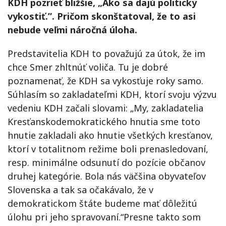
KDH pozrieť bližšie, „Ako sa dajú politicky
vykostiť.”. Pričom skonštatoval, že to asi
nebude veľmi náročná úloha.
Predstavitelia KDH to považujú za útok, že im
chce Smer zhltnúť voliča. Tu je dobré
poznamenať, že KDH sa vykosťuje roky samo.
Súhlasím so zakladateľmi KDH, ktorí svoju výzvu
vedeniu KDH začali slovami: „My, zakladatelia
Kresťanskodemokratického hnutia sme toto
hnutie zakladali ako hnutie všetkých kresťanov,
ktorí v totalitnom režime boli prenasledovaní,
resp. minimálne odsunutí do pozície občanov
druhej kategórie. Bola nás väčšina obyvateľov
Slovenska a tak sa očakávalo, že v
demokratickom štáte budeme mať dôležitú
úlohu pri jeho spravovaní.“Presne takto som