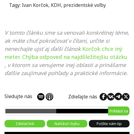
Tagy:
Ivan Korčok
,
KDH
,
prezidentské voľby
V tomto článku sme sa venovali konkrétnej téme,
ak máte chuť pokračovať v čítaní, určite si
nenechajte ujsť aj ďalší článok
Korčok chce iný
meter. Chýba odpoveď na najdôležitejšiu otázku
, v ktorom sa venujeme inej oblasti a prinášame
ďalšie zaujímavé pohľady a praktické informácie.
Sledujte nás
Zdieľajte nás
Prihlásiť sa
Zdieľať link
Nahlásiť chybu
Pošlite nám tip