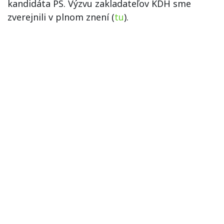
kandidáta PS. Výzvu zakladateľov KDH sme
zverejnili v plnom znení (
tu
).