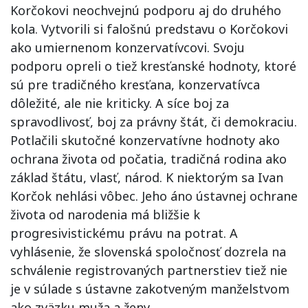
Korčokovi neochvejnú podporu aj do druhého
kola. Vytvorili si falošnú predstavu o Korčokovi
ako umiernenom konzervatívcovi. Svoju
podporu opreli o tiež kresťanské hodnoty, ktoré
sú pre tradičného kresťana, konzervatívca
dôležité, ale nie kriticky. A síce boj za
spravodlivosť, boj za právny štát, či demokraciu.
Potlačili skutočné konzervatívne hodnoty ako
ochrana života od počatia, tradičná rodina ako
základ štátu, vlasť, národ. K niektorým sa Ivan
Korčok nehlási vôbec. Jeho áno ústavnej ochrane
života od narodenia má bližšie k
progresivistickému právu na potrat. A
vyhlásenie, že slovenská spoločnosť dozrela na
schválenie registrovaných partnerstiev tiež nie
je v súlade s ústavne zakotveným manželstvom
ako zväzku muža a ženy.