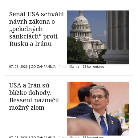
Senát USA schválil
návrh zákona o
„pekelných
sankciách“ proti
Rusku a Iránu
07. 08. 2026
|
ZO ZAHRANIČIA
|
1 min. čítania
|
23 komentárov
USA a Irán sú
blízko dohody.
Bessent naznačil
možný zlom
07. 08. 2026
|
ZO ZAHRANIČIA
|
1 min. čítania
|
15 komentárov