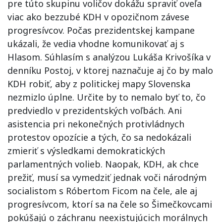
pre túto skupinu voličov dokážu spraviť oveľa
viac ako bezzubé KDH v opozičnom závese
progresívcov. Počas prezidentskej kampane
ukázali, že vedia vhodne komunikovať aj s
Hlasom. Súhlasím s analýzou Lukáša Krivošíka v
denníku Postoj, v ktorej naznačuje aj čo by malo
KDH robiť, aby z politickej mapy Slovenska
nezmizlo úplne. Určite by to nemalo byť to, čo
predviedlo v prezidentských voľbách. Ani
asistencia pri nekonečných protivládnych
protestov opozície a tých, čo sa nedokázali
zmieriť s výsledkami demokratických
parlamentných volieb. Naopak, KDH, ak chce
prežiť, musí sa vymedziť jednak voči národným
socialistom s Róbertom Ficom na čele, ale aj
progresívcom, ktorí sa na čele so Šimečkovcami
pokúšajú o záchranu neexistujúcich morálnych