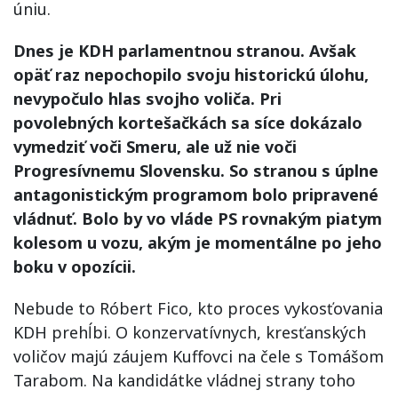
úniu.
Dnes je KDH parlamentnou stranou. Avšak
opäť raz nepochopilo svoju historickú úlohu,
nevypočulo hlas svojho voliča. Pri
povolebných kortešačkách sa síce dokázalo
vymedziť voči Smeru, ale už nie voči
Progresívnemu Slovensku. So stranou s úplne
antagonistickým programom bolo pripravené
vládnuť. Bolo by vo vláde PS rovnakým piatym
kolesom u vozu, akým je momentálne po jeho
boku v opozícii.
Nebude to Róbert Fico, kto proces vykosťovania
KDH prehĺbi. O konzervatívnych, kresťanských
voličov majú záujem Kuffovci na čele s Tomášom
Tarabom. Na kandidátke vládnej strany toho