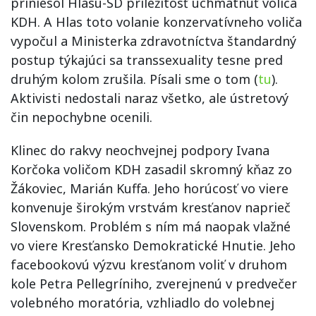
priniesol Hlasu-SD príležitosť uchmatnúť voliča
KDH. A Hlas toto volanie konzervatívneho voliča
vypočul a Ministerka zdravotníctva štandardný
postup týkajúci sa transsexuality tesne pred
druhým kolom zrušila. Písali sme o tom (
tu
).
Aktivisti nedostali naraz všetko, ale ústretový
čin nepochybne ocenili.
Klinec do rakvy neochvejnej podpory Ivana
Korčoka voličom KDH zasadil skromný kňaz zo
Žákoviec, Marián Kuffa. Jeho horúcosť vo viere
konvenuje širokým vrstvám kresťanov naprieč
Slovenskom. Problém s ním má naopak vlažné
vo viere Kresťansko Demokratické Hnutie. Jeho
facebookovú výzvu kresťanom voliť v druhom
kole Petra Pellegríniho, zverejnenú v predvečer
volebného moratória, vzhliadlo do volebnej