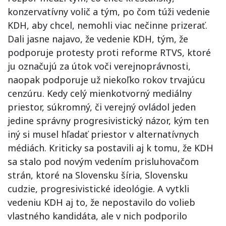
konzervatívny volič a tým, po čom túži vedenie
KDH, aby chcel, nemohli viac nečinne prizerať.
Dali jasne najavo, že vedenie KDH, tým, že
podporuje protesty proti reforme RTVS, ktoré
ju označujú za útok voči verejnoprávnosti,
naopak podporuje už niekoľko rokov trvajúcu
cenzúru. Kedy celý mienkotvorný mediálny
priestor, súkromný, či verejný ovládol jeden
jedine správny progresivistický názor, kým ten
iný si musel hľadať priestor v alternatívnych
médiách. Kriticky sa postavili aj k tomu, že KDH
sa stalo pod novým vedením prisluhovačom
strán, ktoré na Slovensku šíria, Slovensku
cudzie, progresivistické ideológie. A vytkli
vedeniu KDH aj to, že nepostavilo do volieb
vlastného kandidáta, ale v nich podporilo