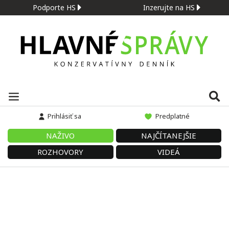
Podporte HS
Inzerujte na HS
Prihlásiť sa
Predplatné
NAŽIVO
NAJČÍTANEJŠIE
ROZHOVORY
VIDEÁ