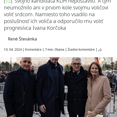
(
tu
). Svojho kandidáta KDH nepostavilo. A tým
neumožnilo ani v prvom kole svojmu voličovi
voliť srdcom. Namiesto toho vsadilo na
poslušnosť ich voliča a odporučilo mu voliť
progresívca Ivana Korčoka
René Števánka
10. 04. 2024
|
Komentáre
|
7 min. čítania
|
Žiadne komentáre
|