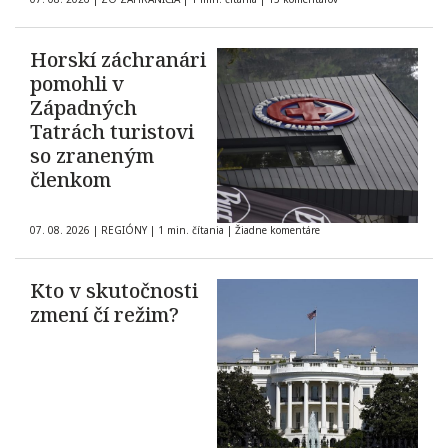
Horskí záchranári
pomohli v
Západných
Tatrách turistovi
so zraneným
členkom
07. 08. 2026
|
REGIÓNY
|
1 min. čítania
|
Žiadne komentáre
Kto v skutočnosti
zmení čí režim?