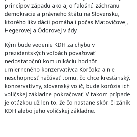
princípov západu ako aj o falošnú záchranu
demokracie a právneho štátu na Slovensku,
ktorého likvidácii pomáhali počas Matovičovej,
Hegerovej a Ódorovej vlády.
Kým bude vedenie KDH za chybu v
prezidentských voľbách považovať
nedostatočnú komunikáciu hodnôt
umierneného konzervatívca Korčoka a nie
neschopnosť načúvať tomu, čo chce kresťanský,
konzervatívny, slovenský volič, bude korózia ich
voličskej základne pokračovať. V takom prípade
je otázkou už len to, že čo nastane skôr, či zánik
KDH alebo jeho voličskej základne.