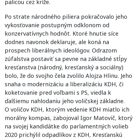
palicou cez kríže.
Po strate národného piliera pokračovalo jeho
vykosťovanie postupným odklonom od
konzervatívnych hodnôt. Ktoré hnutie síce
dodnes navonok deklaruje, ale koná na
prospech liberálnych ideológov. Odrazom
zúfalstva postaviť sa pevne na základné stĺpy
kresťanstva (národný, kresťanský a sociálny)
bolo, že do svojho čela zvolilo Alojza Hlinu. Jeho
snaha o modernizáciu a liberalizáciu KDH, či
koketovanie pred voľbami s PS, viedla k
ďalšiemu nahlodaniu jeho voličskej základne.
O voličov KDH, ktorým vedenie KDH miatlo ich
morálny kompas, zabojoval Igor Matovič, ktorý
na svojej kandidátke do parlamentných volieb
2020 prichýlil odpadlíkov z KDH, Kresťanskú