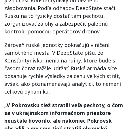
južnú časť Konsťantynivky od bežného
zásobovania. Podľa odhadov DeepState stačí
Rusku na to fyzicky dostať tam pechotu,
zorganizovať zálohy a zabezpečiť palebnú
kontrolu pomocou operátorov dronov.
Zároveň ruské jednotky pokračujú v ničení
samotného mesta. V DeepState píšu, že
Konsťantynivku menia na ruiny, ktoré bude s
časom čoraz ťažšie udržať. Ruská armáda síce
dosahuje rýchle výsledky za cenu veľkých strát,
avšak, ako poznamenávajú analytici, to nemení
celkovú dynamiku.
„V Pokrovsku tiež stratili veľa pechoty, o čom
sa v ukrajinskom informačnom priestore
neustále hovorilo, ale nakoniec Pokrovsk
obsadili a my sme tiež stratili obrovské