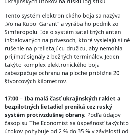
ukrajinských útokov na ruskú logistiku.
Tento systém elektronického boja sa nazýva
„Volna Kupol Garant“ a vyrába ho podnik zo
Simferopolu. Ide o systém satelitných antén
inštalovaných na prívesoch, ktoré vysielajú silné
rušenie na prelietajúcu družicu, aby nemohla
prijímať signály z bežných terminálov. Jeden
takýto komplex elektronického boja
zabezpečuje ochranu na ploche približne 20
štvorcových kilometrov.
17:00 – Iba malá časť ukrajinských rakiet a
bezpilotných lietadiel preniká cez ruský
systém protivzdušnej obrany.
Podľa údajov
časopisu The Economist sa úspešnosť takýchto
útokov pohybuje od 2 % do 35 % v závislosti od