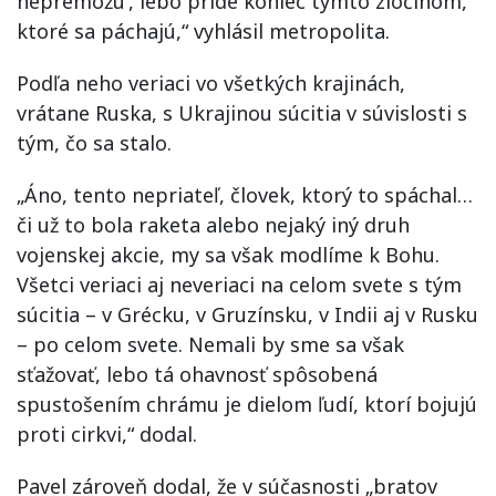
nepremôžu‘, lebo príde koniec týmto zločinom,
ktoré sa páchajú,“ vyhlásil metropolita.
Podľa neho veriaci vo všetkých krajinách,
vrátane Ruska, s Ukrajinou súcitia v súvislosti s
tým, čo sa stalo.
„Áno, tento nepriateľ, človek, ktorý to spáchal…
či už to bola raketa alebo nejaký iný druh
vojenskej akcie, my sa však modlíme k Bohu.
Všetci veriaci aj neveriaci na celom svete s tým
súcitia – v Grécku, v Gruzínsku, v Indii aj v Rusku
– po celom svete. Nemali by sme sa však
sťažovať, lebo tá ohavnosť spôsobená
spustošením chrámu je dielom ľudí, ktorí bojujú
proti cirkvi,“ dodal.
Pavel zároveň dodal, že v súčasnosti „bratov