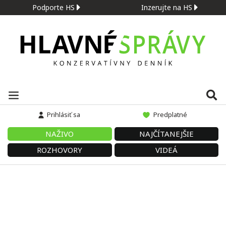
Podporte HS
Inzerujte na HS
Prihlásiť sa
Predplatné
NAŽIVO
NAJČÍTANEJŠIE
ROZHOVORY
VIDEÁ