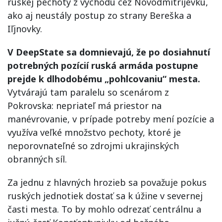
ruskej pechoty z východu cez Novodmitrijevku,
ako aj neustály postup zo strany Bereška a
Iľjnovky.
V DeepState sa domnievajú, že po dosiahnutí
potrebných pozícií ruská armáda postupne
prejde k dlhodobému „pohlcovaniu“ mesta.
Vytvárajú tam paralelu so scenárom z
Pokrovska: nepriateľ má priestor na
manévrovanie, v prípade potreby mení pozície a
využíva veľké množstvo pechoty, ktoré je
neporovnateľné so zdrojmi ukrajinských
obranných síl.
Za jednu z hlavných hrozieb sa považuje pokus
ruských jednotiek dostať sa k úžine v severnej
časti mesta. To by mohlo odrezať centrálnu a