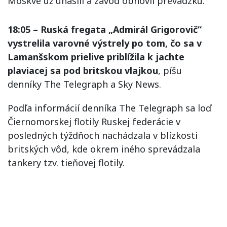
Moskve už uhasili a závod obnovil prevádzku.
18:05 – Ruská fregata „Admirál Grigorovič“
vystrelila varovné výstrely po tom, čo sa v
Lamanšskom prielive priblížila k jachte
plaviacej sa pod britskou vlajkou
, píšu
denníky The Telegraph a Sky News.
Podľa informácií denníka The Telegraph sa loď
Čiernomorskej flotily Ruskej federácie v
posledných týždňoch nachádzala v blízkosti
britských vôd, kde okrem iného sprevádzala
tankery tzv. tieňovej flotily.