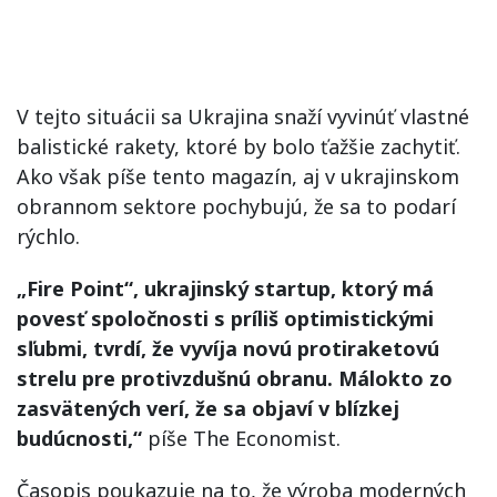
V tejto situácii sa Ukrajina snaží vyvinúť vlastné
balistické rakety, ktoré by bolo ťažšie zachytiť.
Ako však píše tento magazín, aj v ukrajinskom
obrannom sektore pochybujú, že sa to podarí
rýchlo.
„Fire Point“, ukrajinský startup, ktorý má
povesť spoločnosti s príliš optimistickými
sľubmi, tvrdí, že vyvíja novú protiraketovú
strelu pre protivzdušnú obranu. Málokto zo
zasvätených verí, že sa objaví v blízkej
budúcnosti,“
píše The Economist.
Časopis poukazuje na to, že výroba moderných