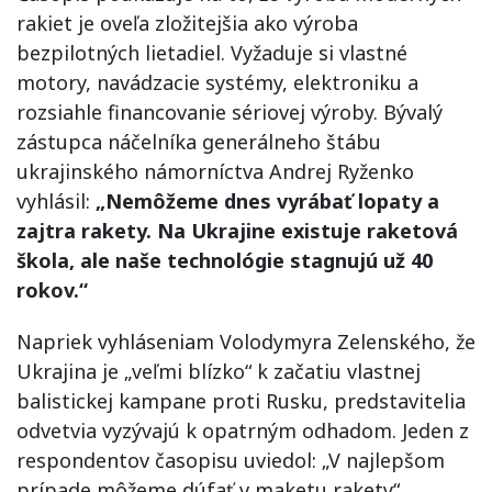
rakiet je oveľa zložitejšia ako výroba
bezpilotných lietadiel. Vyžaduje si vlastné
motory, navádzacie systémy, elektroniku a
rozsiahle financovanie sériovej výroby. Bývalý
zástupca náčelníka generálneho štábu
ukrajinského námorníctva Andrej Ryženko
vyhlásil:
„Nemôžeme dnes vyrábať lopaty a
zajtra rakety. Na Ukrajine existuje raketová
škola, ale naše technológie stagnujú už 40
rokov.“
Napriek vyhláseniam Volodymyra Zelenského, že
Ukrajina je „veľmi blízko“ k začatiu vlastnej
balistickej kampane proti Rusku, predstavitelia
odvetvia vyzývajú k opatrným odhadom. Jeden z
respondentov časopisu uviedol: „V najlepšom
prípade môžeme dúfať v maketu rakety“,