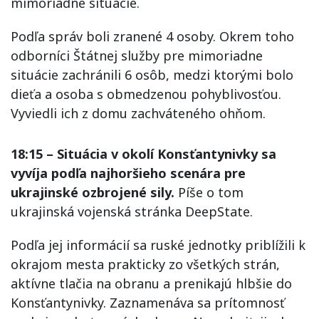
mimoriadne situácie.
Podľa správ boli zranené 4 osoby. Okrem toho
odborníci Štátnej služby pre mimoriadne
situácie zachránili 6 osôb, medzi ktorými bolo
dieťa a osoba s obmedzenou pohyblivosťou.
Vyviedli ich z domu zachváteného ohňom.
18:15 – Situácia v okolí Konsťantynivky sa
vyvíja podľa najhoršieho scenára pre
ukrajinské ozbrojené sily.
Píše o tom
ukrajinská vojenská stránka DeepState.
Podľa jej informácií sa ruské jednotky priblížili k
okrajom mesta prakticky zo všetkých strán,
aktívne tlačia na obranu a prenikajú hlbšie do
Konsťantynivky. Zaznamenáva sa prítomnosť