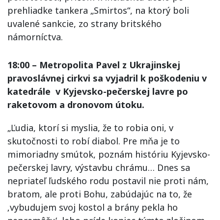
prehliadke tankera „Smirtos“, na ktorý boli
uvalené sankcie, zo strany britského
námorníctva.
18:00 – Metropolita Pavel z Ukrajinskej
pravoslávnej cirkvi sa vyjadril k poškodeniu v
katedrále v Kyjevsko-pečerskej lavre po
raketovom a dronovom útoku.
„Ľudia, ktorí si myslia, že to robia oni, v
skutočnosti to robí diabol. Pre mňa je to
mimoriadny smútok, poznám históriu Kyjevsko-
pečerskej lavry, výstavbu chrámu… Dnes sa
nepriateľ ľudského rodu postavil nie proti nám,
bratom, ale proti Bohu, zabúdajúc na to, že
‚vybudujem svoj kostol a brány pekla ho