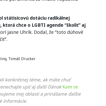
ol státisícovú dotáciu radikálnej
 ktorá chce o LGBTI agende “školiť” aj
rí jasne Uhrík. Dodal, že “toto dúhové
iť”.
linq
,
Tomáš Drucker
li konkrétnej téme, ak máte chuť
nenechajte ujsť aj ďalší článok
Kam se
nujeme inej oblasti a prinášame ďalšie
é informácie.