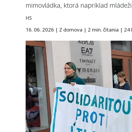
mimovládka, ktorá napríklad mládež
HS
16. 06. 2026
|
Z domova
|
2 min. čítania
|
24