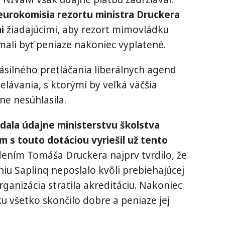
eurokomisia rezortu ministra Druckera
i
žiadajúcimi, aby rezort mimovládku
mali byť peniaze nakoniec vyplatené.
ásilného pretláčania liberálnych agend
delávania, s ktorými by veľká väčšia
e nesúhlasila.
 dala údajne ministerstvu školstva
m s touto dotáciou vyriešil už tento
ením Tomáša Druckera najprv tvrdilo, že
u Saplinq neposlalo kvôli prebiehajúcej
rganizácia stratila akreditáciu. Nakoniec
 všetko skončilo dobre a peniaze jej