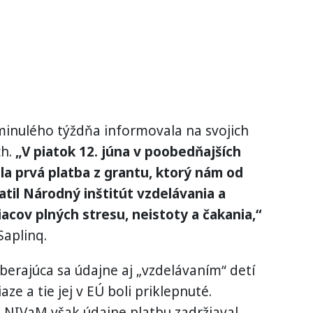
nulého týždňa informovala na svojich
ch.
„V piatok 12. júna v poobedňajších
la prvá platba z grantu, ktorý nám od
til Národný inštitút vzdelávania a
acov plných stresu, neistoty a čakania,“
Saplinq.
erajúca sa údajne aj „vzdelávaním“ detí
ze a tie jej v EÚ boli priklepnuté.
a NIVaM však údajne platbu zadržiaval.