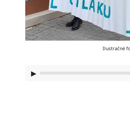
Ilustračné f
▶