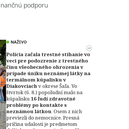
finančnú podporu
NAŽIVO
Polícia začala trestné stíhanie vo
veci pre podozrenie z trestného
činu všeobecného ohrozenia v
prípade úniku neznámej látky na
termálnom kúpalisku v
Diakovciach
v okrese Šaľa. Vo
štvrtok (6. 8.) popoludní malo na
kúpalisku
16 ľudí zdravotné
problémy po kontakte s
neznámou látkou
. Osem z nich
previezli do nemocnice. Presná
príčina udalosti je predmetom