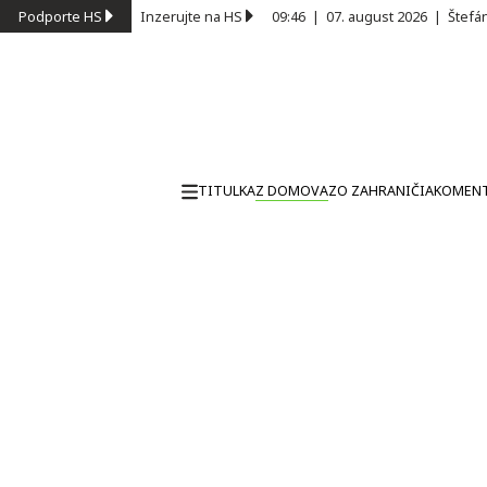
Podporte HS
Inzerujte na HS
09:46
|
07. august 2026
|
Štefá
TITULKA
Z DOMOVA
ZO ZAHRANIČIA
KOMEN