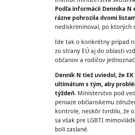
Podľa informácii Denníka N 
rázne pohrozila dvomi listam
nediskriminoval, po ktorých 
Ide tak o konkrétny prípad n
zo strany EÚ aj do oblasti vz
občanov a rodičov jednoznačn
Denník N tiež uviedol, že EK
ultimátum s tým, aby problé
týždeň.
Ministerstvo pod ved
peniaze občianskemu združeni
kontrole, neskôr tvrdilo, že o
sa však pre LGBTI mimovládku
boli zaslané.