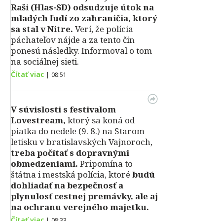
Raši (Hlas-SD) odsudzuje útok na
mladých ľudí zo zahraničia, ktorý
sa stal v Nitre.
Verí, že polícia
páchateľov nájde a za tento čin
ponesú následky. Informoval o tom
na sociálnej sieti.
Čítať viac
|
08:51
V súvislosti s festivalom
Lovestream,
ktorý sa koná od
piatka do nedele (9. 8.) na Starom
letisku v bratislavských Vajnoroch,
treba počítať s dopravnými
obmedzeniami.
Pripomína to
štátna i mestská polícia, ktoré
budú
dohliadať na bezpečnosť a
plynulosť cestnej premávky, ale aj
na ochranu verejného majetku.
Čítať viac
|
08:33