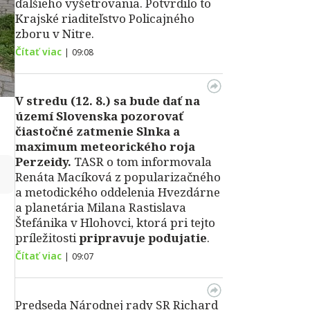
ďalšieho vyšetrovania. Potvrdilo to
Krajské riaditeľstvo Policajného
zboru v Nitre.
Čítať viac
|
09:08
V stredu (12. 8.) sa bude dať na
území Slovenska pozorovať
čiastočné zatmenie Slnka a
maximum meteorického roja
Perzeidy.
TASR o tom informovala
↻
Renáta Macíková z popularizačného
a metodického oddelenia Hvezdárne
a planetária Milana Rastislava
Štefánika v Hlohovci, ktorá pri tejto
príležitosti
pripravuje podujatie
.
Čítať viac
|
09:07
Predseda Národnej rady SR Richard