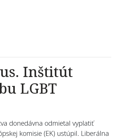
s. Inštitút
atbu LGBT
tva donedávna odmietal vyplatiť
skej komisie (EK) ustúpil. Liberálna