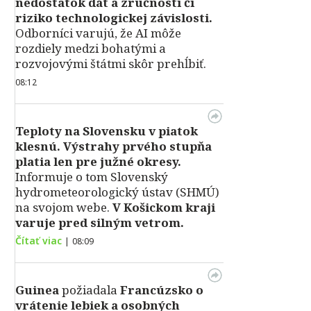
nedostatok dát a zručností či
riziko technologickej závislosti.
Odborníci varujú, že AI môže
rozdiely medzi bohatými a
rozvojovými štátmi skôr prehĺbiť.
08:12
Teploty na Slovensku v piatok
klesnú.
Výstrahy prvého stupňa
platia len pre južné okresy.
Informuje o tom Slovenský
hydrometeorologický ústav (SHMÚ)
na svojom webe.
V Košickom kraji
varuje pred silným vetrom.
Čítať viac
|
08:09
Guinea
požiadala
Francúzsko o
vrátenie lebiek a osobných