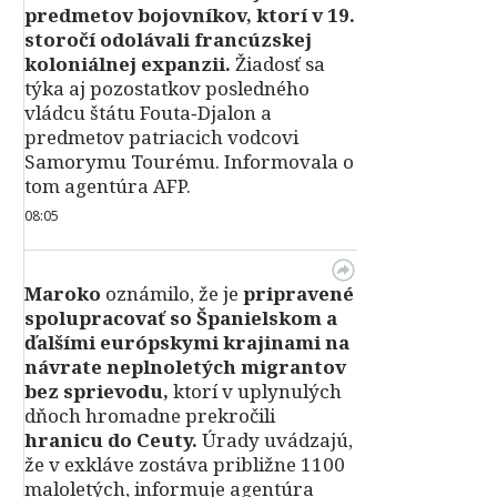
predmetov bojovníkov, ktorí v 19.
storočí odolávali francúzskej
koloniálnej expanzii.
Žiadosť sa
týka aj pozostatkov posledného
vládcu štátu Fouta‑Djalon a
predmetov patriacich vodcovi
Samorymu Tourému. Informovala o
tom agentúra AFP.
08:05
Maroko
oznámilo, že je
pripravené
spolupracovať so Španielskom a
ďalšími európskymi krajinami na
návrate neplnoletých migrantov
bez sprievodu,
ktorí v uplynulých
dňoch hromadne prekročili
hranicu do Ceuty.
Úrady uvádzajú,
že v exkláve zostáva približne 1100
maloletých, informuje agentúra