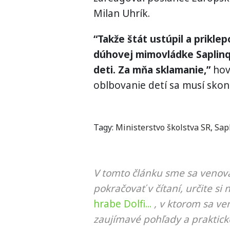
Milan Uhrík.
“Takže štát ustúpil a priklep
dúhovej mimovládke Saplinq,
deti. Za mňa sklamanie,”
hovo
oblbovanie detí sa musí skonč
Tagy:
Ministerstvo školstva SR
,
Sap
V tomto článku sme sa venova
pokračovať v čítaní, určite si 
hrabe Dolfi...
, v ktorom sa ve
zaujímavé pohľady a praktick