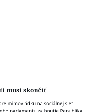
tí musí skončiť
pre mimovládku na sociálnej sieti
eho parlamentu za hnutie Republika