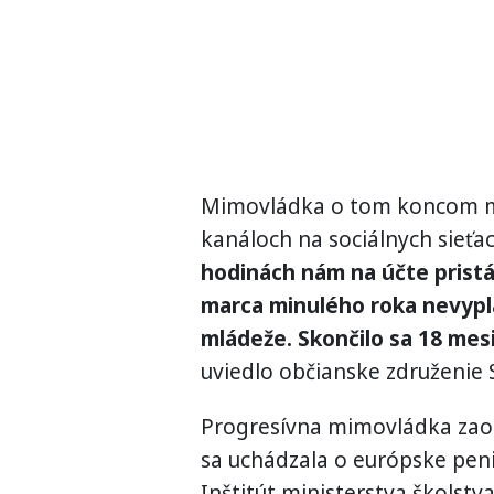
Mimovládka o tom koncom mi
kanáloch na sociálnych sieťa
hodinách nám na účte pristá
marca minulého roka nevypla
mládeže. Skončilo sa 18 mesi
uviedlo občianske združenie 
Progresívna mimovládka zaob
sa uchádzala o európske penia
Inštitút ministerstva školstv