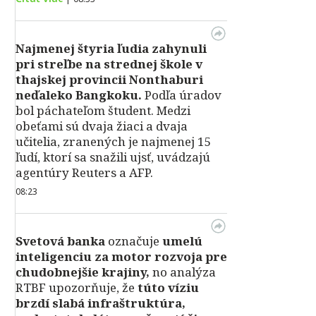
Najmenej štyria ľudia zahynuli
pri streľbe na strednej škole v
thajskej provincii Nonthaburi
neďaleko Bangkoku.
Podľa úradov
bol páchateľom študent. Medzi
obeťami sú dvaja žiaci a dvaja
učitelia, zranených je najmenej 15
ľudí, ktorí sa snažili ujsť, uvádzajú
agentúry Reuters a AFP.
08:23
Svetová banka
označuje
umelú
inteligenciu za motor rozvoja pre
chudobnejšie krajiny,
no analýza
RTBF upozorňuje, že
túto víziu
brzdí slabá infraštruktúra,