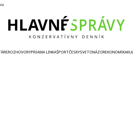
nia
TÁRE
ROZHOVORY
PRIAMA LINKA
ŠPORT
ČESKY
SVETONÁZOR
EKONOMIKA
KU