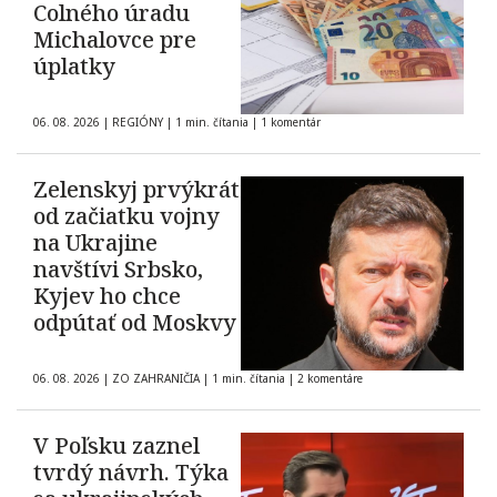
Colného úradu
Michalovce pre
úplatky
06. 08. 2026
|
REGIÓNY
|
1 min. čítania
|
1 komentár
Zelenskyj prvýkrát
od začiatku vojny
na Ukrajine
navštívi Srbsko,
Kyjev ho chce
odpútať od Moskvy
06. 08. 2026
|
ZO ZAHRANIČIA
|
1 min. čítania
|
2 komentáre
V Poľsku zaznel
tvrdý návrh. Týka