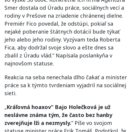
Smer dostala od Úradu práce, sociálnych vecí a
rodiny v Prešove na zriadenie chránenej dielne.
Premiér Fico povedal, že odstúpi, pokiaľ sa
nejaké poberanie štátnych dotácií bude týkať
jeho alebo jeho rodiny. Vyzývam teda Roberta
Fica, aby dodržal svoje slovo a ešte dnes sa
zbalil z Úradu vlád.” Napísala poslankyňa v
najnovšom statuse.
Reakcia na seba nenechala dlho čakať a minister
práce sa k týmto tvrdeniam vyjadril na sociálnej
sieti.
„
Kráľovná hoaxov“ Bajo Holečková je už
neslávne známa tým, že často bez hanby
zverejňuje lži a nezmysly.
” Píše vo svojom
statuse minister práce Erik Tomáš. Podotkol, že