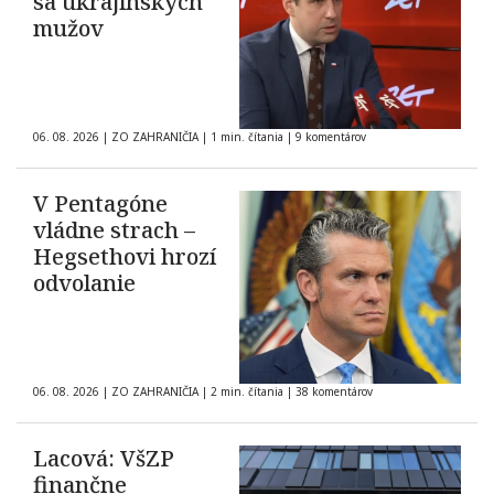
sa ukrajinských
mužov
06. 08. 2026
|
ZO ZAHRANIČIA
|
1 min. čítania
|
9 komentárov
V Pentagóne
vládne strach –
Hegsethovi hrozí
odvolanie
06. 08. 2026
|
ZO ZAHRANIČIA
|
2 min. čítania
|
38 komentárov
Lacová: VšZP
finančne