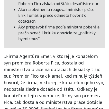
Roberta Fica získala od štátu desaťtisíce eur.
Ako na obvinenia reagoval minister práce
Erik Tomáš a prečo odmieta hovoriť o
dotáciách.
Aký príspevok firma podľa ministra poberá a
prečo označil kritiku opozície za „politický
hyenizmus“.
,,Firma Agentúra Smer, v ktorej je konateľom
syn premiéra Roberta Fica, dostala od
ministerstva práce na dotáciách desiatky tisíc
eur. Premiér Fico tak klamal, keď minulý týždeň
hovoril, že firma, v ktorej je konateľom jeho syn,
nedostala žiadne dotácie od štátu. Odkedy je
konateľom tejto smeráckej firmy syn premiéra
Fica, tak dostala od ministerstva práce dotácie
vo výške 30 000€. Konkrétne ich firma Agentúra