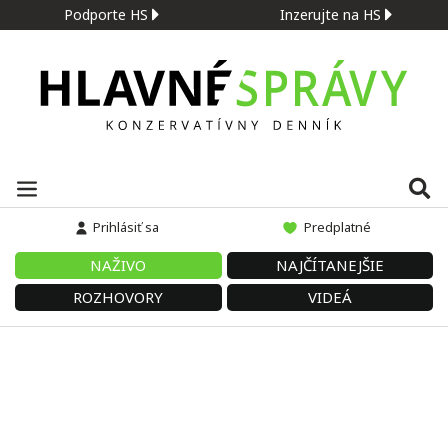
Podporte HS
Inzerujte na HS
Prihlásiť sa
Predplatné
NAŽIVO
NAJČÍTANEJŠIE
ROZHOVORY
VIDEÁ