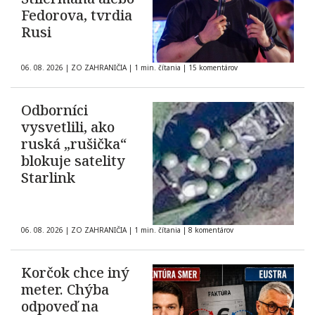
Fedorova, tvrdia
Rusi
06. 08. 2026
|
ZO ZAHRANIČIA
|
1 min. čítania
|
15 komentárov
Odborníci
vysvetlili, ako
ruská „rušička“
blokuje satelity
Starlink
06. 08. 2026
|
ZO ZAHRANIČIA
|
1 min. čítania
|
8 komentárov
Korčok chce iný
meter. Chýba
odpoveď na