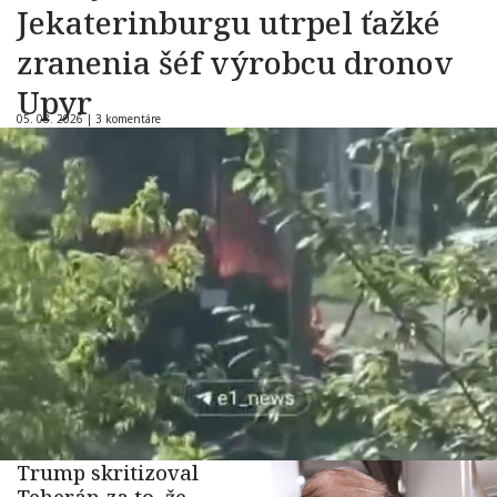
Jekaterinburgu utrpel ťažké
zranenia šéf výrobcu dronov
Upyr
05. 08. 2026 |
3 komentáre
Trump skritizoval