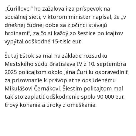
„Čurillovci“ ho zažalovali za príspevok na
sociálnej sieti, v ktorom minister napísal, že „v
dnešnej čudnej dobe sa zločinci stávajú
hrdinami“, za čo si každý zo šestice policajtov
vypýtal odškodné 15-tisíc eur.
Šutaj Eštok sa mal na základe rozsudku
Mestského súdu Bratislava IV z 10. septembra
2025 policajtom okolo Jána Čurillu ospravedlniť
za prirovnanie k právoplatne odsúdenému
Mikulášovi Černákovi. Šiestim policajtom mal
takisto zaplatiť odškodnenie spolu 90 000 eur,
trovy konania a úroky z omeškania.