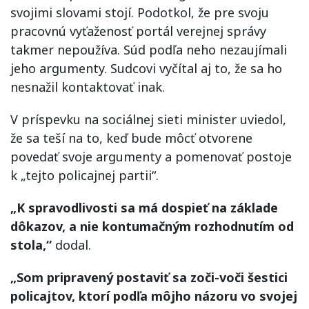
svojimi slovami stojí. Podotkol, že pre svoju
pracovnú vyťaženosť portál verejnej správy
takmer nepoužíva. Súd podľa neho nezaujímali
jeho argumenty. Sudcovi vyčítal aj to, že sa ho
nesnažil kontaktovať inak.
V príspevku na sociálnej sieti minister uviedol,
že sa teší na to, keď bude môcť otvorene
povedať svoje argumenty a pomenovať postoje
k „tejto policajnej partii“.
„K spravodlivosti sa má dospieť na základe
dôkazov, a nie kontumačným rozhodnutím od
stola,“
dodal.
„Som pripravený postaviť sa zoči-voči šestici
policajtov, ktorí podľa môjho názoru vo svojej