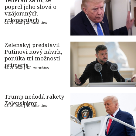
Teherán za to, že
poprel jeho slová o
vzájomných
rokovaniach
03. 08. 2026 |
23 komentárov
Zelenskyj predstavil
Putinovi nový návrh,
ponúka tri možnosti
prímeria
03. 08. 2026 |
421 komentárov
Trump nedodá rakety
Zelenskému
03. 08. 2026 |
45 komentárov