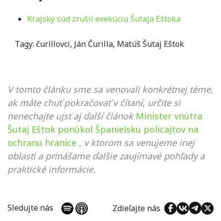
Krajský súd zrušil exekúciu Šutaja Eštoka
Tagy:
čurillovci
,
Ján Čurilla
,
Matúš Šutaj Eštok
V tomto článku sme sa venovali konkrétnej téme,
ak máte chuť pokračovať v čítaní, určite si
nenechajte ujsť aj ďalší článok
Minister vnútra
Šutaj Eštok ponúkol Španielsku policajtov na
ochranu hranice
, v ktorom sa venujeme inej
oblasti a prinášame ďalšie zaujímavé pohľady a
praktické informácie.
Sledujte nás
Zdieľajte nás