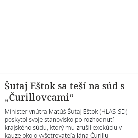
Šutaj Eštok sa teší na súd s
„Čurillovcami“
Minister vnútra Matúš Šutaj Eštok (HLAS-SD)
poskytol svoje stanovisko po rozhodnutí
krajského súdu, ktorý mu zrušil exekúciu v
kauze okolo vyšetrovateľa Jána Čurillu