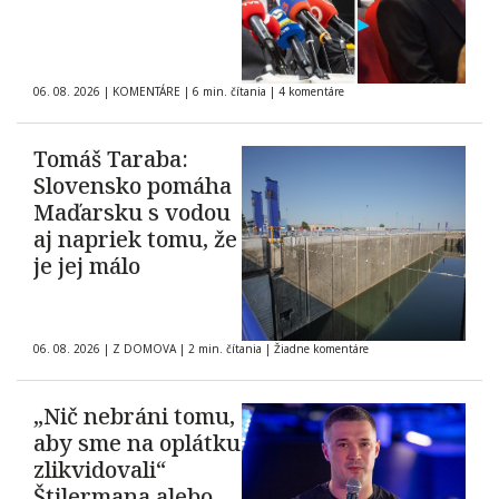
06. 08. 2026
|
KOMENTÁRE
|
6 min. čítania
|
4 komentáre
Tomáš Taraba:
Slovensko pomáha
Maďarsku s vodou
aj napriek tomu, že
je jej málo
06. 08. 2026
|
Z DOMOVA
|
2 min. čítania
|
Žiadne komentáre
„Nič nebráni tomu,
aby sme na oplátku
zlikvidovali“
Štilermana alebo