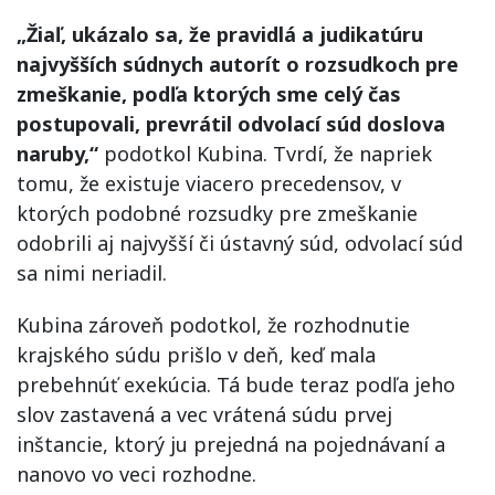
„Žiaľ, ukázalo sa, že pravidlá a judikatúru
najvyšších súdnych autorít o rozsudkoch pre
zmeškanie, podľa ktorých sme celý čas
postupovali, prevrátil odvolací súd doslova
naruby,“
podotkol Kubina. Tvrdí, že napriek
tomu, že existuje viacero precedensov, v
ktorých podobné rozsudky pre zmeškanie
odobrili aj najvyšší či ústavný súd, odvolací súd
sa nimi neriadil.
Kubina zároveň podotkol, že rozhodnutie
krajského súdu prišlo v deň, keď mala
prebehnúť exekúcia. Tá bude teraz podľa jeho
slov zastavená a vec vrátená súdu prvej
inštancie, ktorý ju prejedná na pojednávaní a
nanovo vo veci rozhodne.