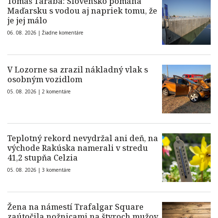
Tomáš Taraba: Slovensko pomáha
Maďarsku s vodou aj napriek tomu, že
je jej málo
06. 08. 2026 |
Žiadne komentáre
V Lozorne sa zrazil nákladný vlak s
osobným vozidlom
05. 08. 2026 |
2 komentáre
Teplotný rekord nevydržal ani deň, na
východe Rakúska namerali v stredu
41,2 stupňa Celzia
05. 08. 2026 |
3 komentáre
Žena na námestí Trafalgar Square
zaútočila nožnicami na štyroch mužov