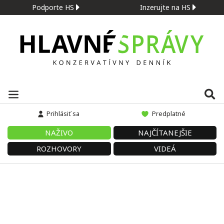
Podporte HS
Inzerujte na HS
Prihlásiť sa
Predplatné
NAŽIVO
NAJČÍTANEJŠIE
ROZHOVORY
VIDEÁ