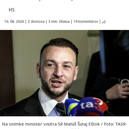
HS
16. 06. 2026
|
Z domova
|
3 min. čítania
|
19 komentárov
|
Na snímke minister vnútra SR Matúš Šutaj Eštok / Foto: TASR-