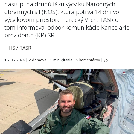
nastúpi na druhú fázu výcviku Národných
obranných síl (NOS), ktorá potrvá 14 dní vo
výcvikovom priestore Turecký Vrch. TASR o
tom informoval odbor komunikácie Kancelárie
prezidenta (KP) SR
HS / TASR
16. 06. 2026
|
Z domova
|
1 min. čítania
|
5 komentárov
|