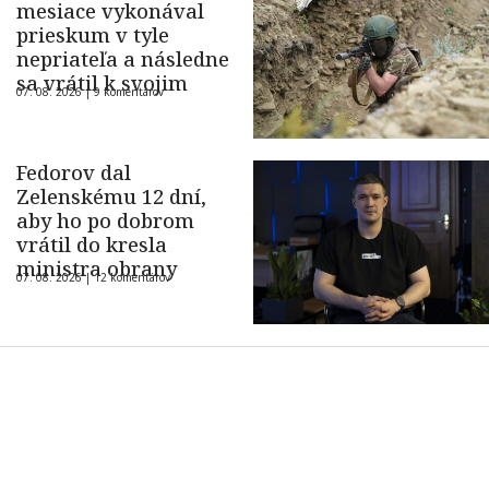
mesiace vykonával
prieskum v tyle
nepriateľa a následne
sa vrátil k svojim
07. 08. 2026 |
9 komentárov
Fedorov dal
Zelenskému 12 dní,
aby ho po dobrom
vrátil do kresla
ministra obrany
07. 08. 2026 |
12 komentárov