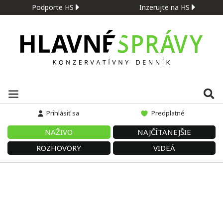
Podporte HS
Inzerujte na HS
Prihlásiť sa
Predplatné
NAŽIVO
NAJČÍTANEJŠIE
ROZHOVORY
VIDEÁ