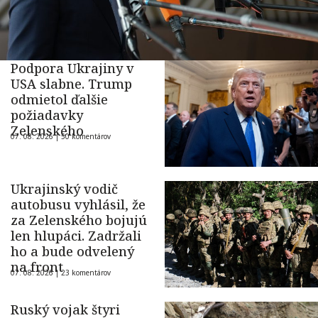
Podpora Ukrajiny v
USA slabne. Trump
odmietol ďalšie
požiadavky
Zelenského
07. 08. 2026 |
50 komentárov
Ukrajinský vodič
autobusu vyhlásil, že
za Zelenského bojujú
len hlupáci. Zadržali
ho a bude odvelený
na front
07. 08. 2026 |
23 komentárov
Ruský vojak štyri