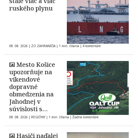
stále viac a viac
ruského plynu
08. 08. 2026
|
ZO ZAHRANIČIA
|
1 min. čítania
|
4 komentáre
Mesto Košice
upozorňuje na
víkendové
dopravné
obmedzenia na
Jahodnej v
súvislosti s
automobilovými
08. 08. 2026
|
REGIÓNY
|
1 min. čítania
|
Žiadne komentáre
pretekmi
Hasiči naďalej