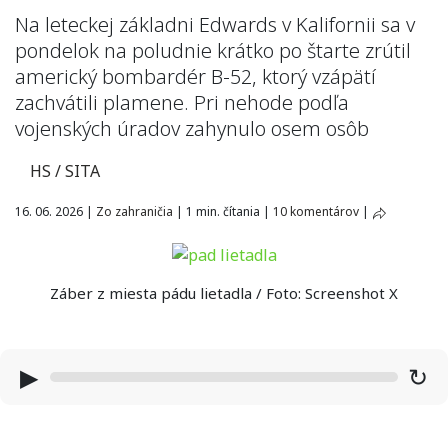
Na leteckej základni Edwards v Kalifornii sa v
pondelok na poludnie krátko po štarte zrútil
americký bombardér B-52, ktorý vzápätí
zachvátili plamene. Pri nehode podľa
vojenských úradov zahynulo osem osôb
HS / SITA
16. 06. 2026
|
Zo zahraničia
|
1 min. čítania
|
10 komentárov
|
Záber z miesta pádu lietadla / Foto: Screenshot X
▶
↻