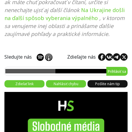
ak máte chuť pokračovať v čítaní, určite si
nenechajte ujsť aj ďalší článok
Na Ukrajine došli
na ďalší spôsob vyberania výpalného
, v ktorom
sa venujeme inej oblasti a prinášame ďalšie
zaujímavé pohľady a praktické informácie.
Sledujte nás
Zdieľajte nás
Prihlásiť sa
Zdieľať link
Nahlásiť chybu
Pošlite nám tip