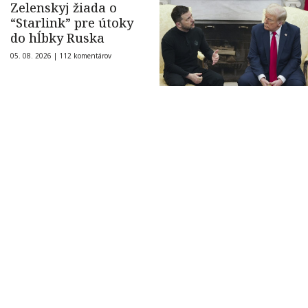
Zelenskyj žiada o
“Starlink” pre útoky
do hĺbky Ruska
05. 08. 2026 |
112 komentárov