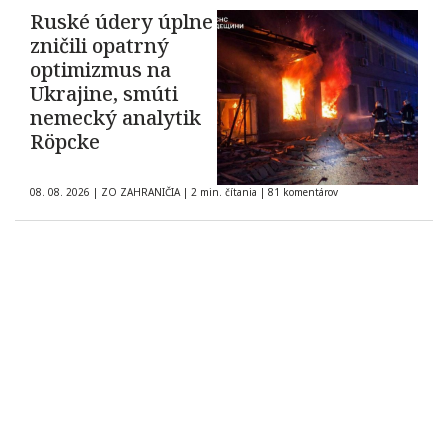
Ruské údery úplne
zničili opatrný
optimizmus na
Ukrajine, smúti
nemecký analytik
Röpcke
08. 08. 2026
|
ZO ZAHRANIČIA
|
2 min. čítania
|
81 komentárov