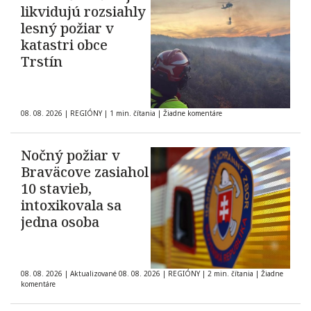
likvidujú rozsiahly
lesný požiar v
katastri obce
Trstín
08. 08. 2026
|
REGIÓNY
|
1 min. čítania
|
Žiadne komentáre
Nočný požiar v
Braväcove zasiahol
10 stavieb,
intoxikovala sa
jedna osoba
08. 08. 2026
|
Aktualizované 08. 08. 2026
|
REGIÓNY
|
2 min. čítania
|
Žiadne
komentáre