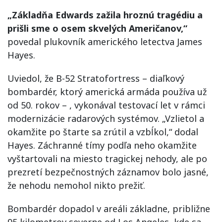
„Základňa Edwards zažila hroznú tragédiu a
prišli sme o osem skvelých Američanov,“
povedal plukovník amerického letectva James
Hayes.
Uviedol, že B-52 Stratofortress – diaľkový
bombardér, ktorý americká armáda používa už
od 50. rokov – , vykonával testovací let v rámci
modernizácie radarových systémov. „Vzlietol a
okamžite po štarte sa zrútil a vzbĺkol,“ dodal
Hayes. Záchranné tímy podľa neho okamžite
vyštartovali na miesto tragickej nehody, ale po
prezretí bezpečnostných záznamov bolo jasné,
že nehodu nemohol nikto prežiť.
Bombardér dopadol v areáli základne, približne
95 kilometrov severne od Los Angeles, kde sa