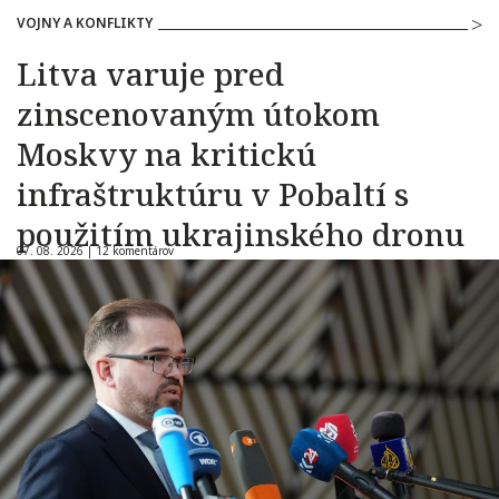
VOJNY A KONFLIKTY
Litva varuje pred
zinscenovaným útokom
Moskvy na kritickú
infraštruktúru v Pobaltí s
použitím ukrajinského dronu
07. 08. 2026 |
12 komentárov