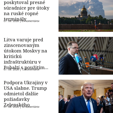
poskytoval presné
súradnice pre útoky
na ruské ropné
terminály
07. 08. 2026 |
67 komentárov
Litva varuje pred
zinscenovaným
útokom Moskvy na
kritickú
infraštruktúru v
Pobaltí s použitím
07. 08. 2026 |
13 komentárov
ukrajinského dronu
Podpora Ukrajiny v
USA slabne. Trump
odmietol ďalšie
požiadavky
Zelenského
07. 08. 2026 |
50 komentárov