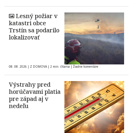
Lesný požiar v
katastri obce
Trstín sa podarilo
lokalizovať
08. 08. 2026
|
Z DOMOVA
|
2 min. čítania
|
Žiadne komentáre
Výstrahy pred
horúčavami platia
pre západ aj v
nedeľu