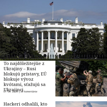
To najdôležitejšie z
Ukrajiny – Rusi
blokujú prístavy, EÚ
blokuje vývoz
kvótami, sťažujú sa
Ukrajinci
07. 08. 2026 |
26 komentárov
Hackeri odhalili, kto