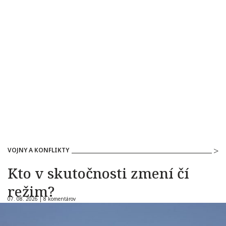
VOJNY A KONFLIKTY
Kto v skutočnosti zmení čí
režim?
07. 08. 2026 |
8 komentárov