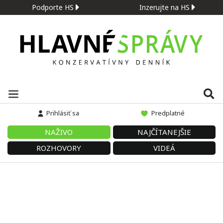
Podporte HS
Inzerujte na HS
Prihlásiť sa
Predplatné
NAŽIVO
NAJČÍTANEJŠIE
ROZHOVORY
VIDEÁ