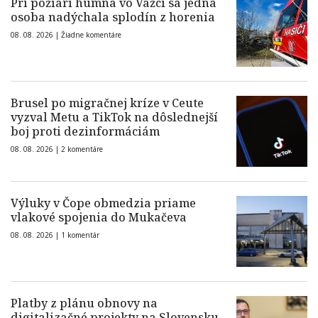
Pri požiari humna vo Važci sa jedna
osoba nadýchala splodín z horenia
08. 08. 2026 |
Žiadne komentáre
Brusel po migračnej kríze v Ceute
vyzval Metu a TikTok na dôslednejší
boj proti dezinformáciám
08. 08. 2026 |
2 komentáre
Výluky v Čope obmedzia priame
vlakové spojenia do Mukačeva
08. 08. 2026 |
1 komentár
Platby z plánu obnovy na
digitalizačné projekty na Slovensku